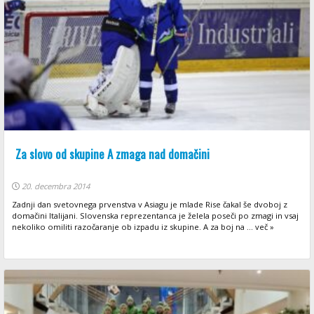
Za slovo od skupine A zmaga nad domačini
20. decembra 2014
Zadnji dan svetovnega prvenstva v Asiagu je mlade Rise čakal še dvoboj z
domačini Italijani. Slovenska reprezentanca je želela poseči po zmagi in vsaj
nekoliko omiliti razočaranje ob izpadu iz skupine. A za boj na ... več »