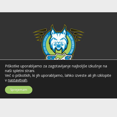
Piškotke uporabljamo za zagotavljanje najboljše izkušnje na
naši spletni strani.
Hokejska zveza Slovenije
Več o piškotkih, ki jih uporabljamo, lahko izveste ali jih izklopite
v
nastavitvah
.
Hokejska zveza Slovenije (HZS) je krovna športna organizacija na področju
hokeja v Sloveniji. Organizira tekmovanja v različnih domačih in
Sprejemam
mednarodnih hokejskih ligah in pokalih; pod njenim okriljem delujejo tudi
slovenske hokejske reprezentance.
Celovška cesta 25
SI-1000 Ljubljana
Tel: +386 51 270 500