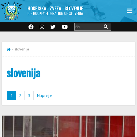
HOKEJSKA ZVEZA SLOVENIJE
ICE HOCKEY FEDERATION OF SLOVENIA
»
slovenija
slovenija
1
2
3
Naprej »