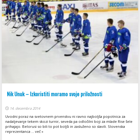
Nik Unuk – Izkoristiti moramo svoje priložnosti
14. decembra 2014
Uvodni poraz na svetovnem prvenstvu ni ravno najboljša popotnica za
nadaljevanje tekem skozi turnir, seveda pa odločilni boji za mlade Rise šele
prihajajo. Belorusi so bili to pot boljši in zasluženo so slavili. Slovenska
reprezentanca ... več »