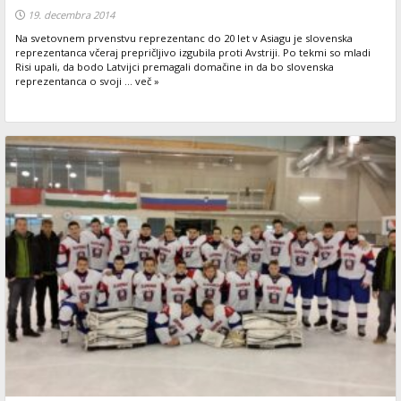
19. decembra 2014
Na svetovnem prvenstvu reprezentanc do 20 let v Asiagu je slovenska
reprezentanca včeraj prepričljivo izgubila proti Avstriji. Po tekmi so mladi
Risi upali, da bodo Latvijci premagali domačine in da bo slovenska
reprezentanca o svoji ... več »