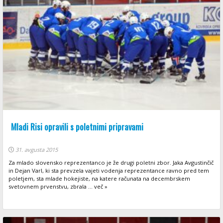
Mladi Risi opravili s poletnimi pripravami
31. avgusta 2015
Za mlado slovensko reprezentanco je že drugi poletni zbor. Jaka Avgustinčič
in Dejan Varl, ki sta prevzela vajeti vodenja reprezentance ravno pred tem
poletjem, sta mlade hokejiste, na katere računata na decembrskem
svetovnem prvenstvu, zbrala ... več »