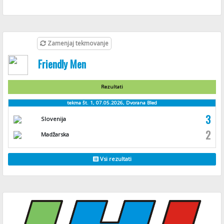
Zamenjaj tekmovanje
Friendly Men
Rezultati
tekma št. 1, 07.05.2026, Dvorana Bled
3
Slovenija
2
Madžarska
Vsi rezultati