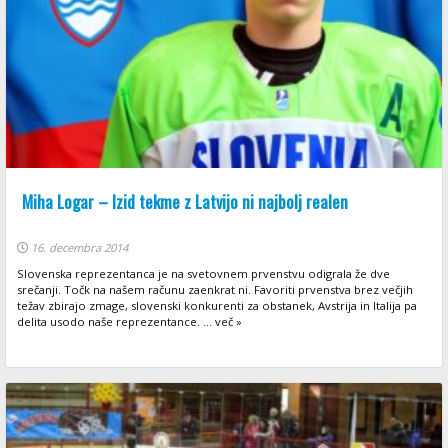
Miha Logar – Izid tekme z Latvijo ni najbolj realen
16. decembra 2014
Slovenska reprezentanca je na svetovnem prvenstvu odigrala že dve
srečanji. Točk na našem računu zaenkrat ni. Favoriti prvenstva brez večjih
težav zbirajo zmage, slovenski konkurenti za obstanek, Avstrija in Italija pa
delita usodo naše reprezentance. ... več »