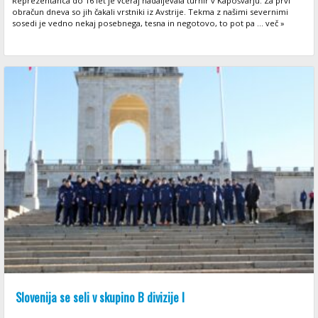
Reprezentanca do 16 let je včeraj nadaljevala turnir v Kapošvarju. Za prvi
obračun dneva so jih čakali vrstniki iz Avstrije. Tekma z našimi severnimi
sosedi je vedno nekaj posebnega, tesna in negotovo, to pot pa ... več »
Slovenija se seli v skupino B divizije I