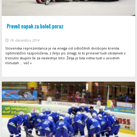
Preveč napak za boleč poraz
18. decembra 2014
Slovenska reprezentanca je na enega od odločilnih dvobojev krenila
optimistično razpoložena, z željo po zmagi, ki bi prinesel tudi obstanek v
trenutni skupini še za naslednje leto. Želja je bila vidna tudi v uvodnih
minutah ... več »