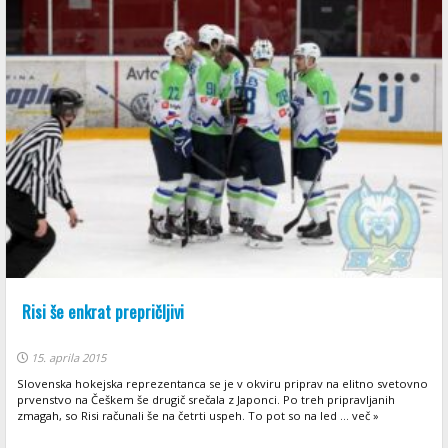
Risi še enkrat prepričljivi
15. aprila 2015
Slovenska hokejska reprezentanca se je v okviru priprav na elitno svetovno
prvenstvo na Češkem še drugič srečala z Japonci. Po treh pripravljanih
zmagah, so Risi računali še na četrti uspeh. To pot so na led ... več »