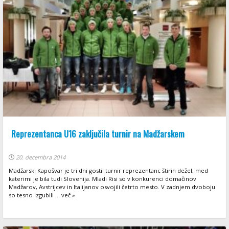
Reprezentanca U16 zaključila turnir na Madžarskem
20. decembra 2014
Madžarski Kapošvar je tri dni gostil turnir reprezentanc štirih dežel, med
katerimi je bila tudi Slovenija. Mladi Risi so v konkurenci domačinov
Madžarov, Avstrijcev in Italijanov osvojili četrto mesto. V zadnjem dvoboju
so tesno izgubili ... več »