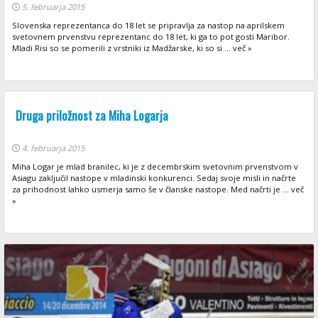
5. februarja 2015
Slovenska reprezentanca do 18 let se pripravlja za nastop na aprilskem
svetovnem prvenstvu reprezentanc do 18 let, ki ga to pot gosti Maribor.
Mladi Risi so se pomerili z vrstniki iz Madžarske, ki so si ... več »
Druga priložnost za Miha Logarja
4. februarja 2015
Miha Logar je mlad branilec, ki je z decembrskim svetovnim prvenstvom v
Asiagu zaključil nastope v mladinski konkurenci. Sedaj svoje misli in načrte
za prihodnost lahko usmerja samo še v članske nastope. Med načrti je ... več
»