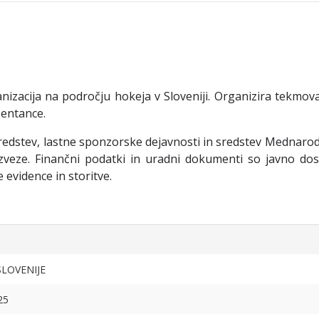
nizacija na področju hokeja v Sloveniji. Organizira tekmova
zentance.
 sredstev, lastne sponzorske dejavnosti in sredstev Mednaro
zveze. Finančni podatki in uradni dokumenti so javno do
 evidence in storitve.
SLOVENIJE
25