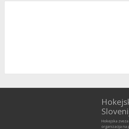
Hokejs
Sloveni
Hokejska zveza 
organizacija na 