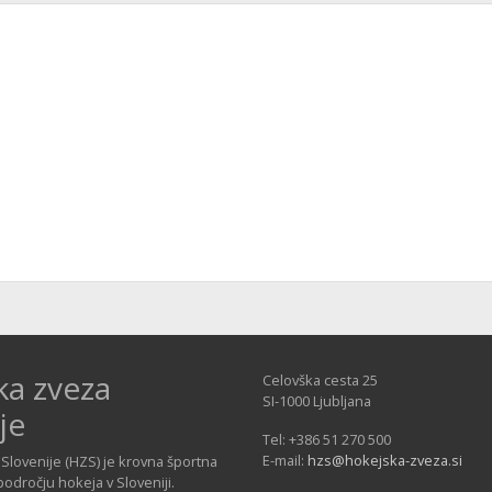
ka zveza
Celovška cesta 25
SI-1000 Ljubljana
je
Tel: +386 51 270 500
E-mail:
hzs@hokejska-zveza.si
Slovenije (HZS) je krovna športna
področju hokeja v Sloveniji.