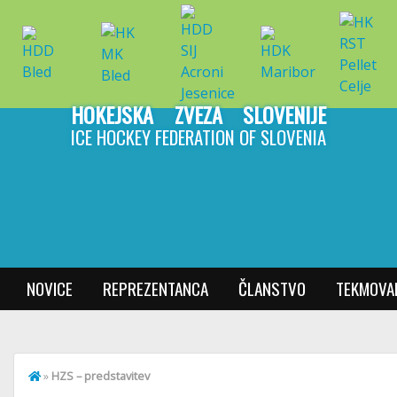
HOKEJSKA ZVEZA SLOVENIJE
ICE HOCKEY FEDERATION OF SLOVENIA
NOVICE
REPREZENTANCA
ČLANSTVO
TEKMOVA
»
HZS – predstavitev