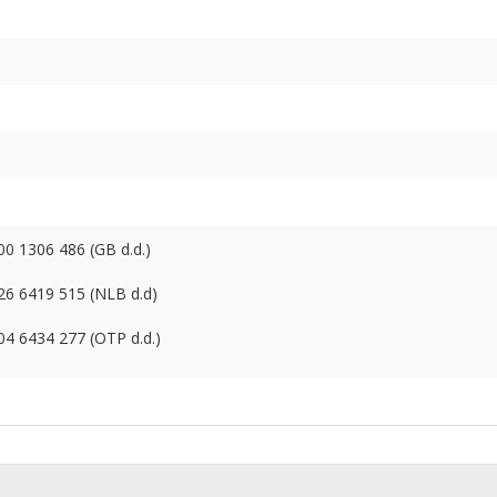
0 1306 486 (GB d.d.)
26 6419 515 (NLB d.d)
4 6434 277 (OTP d.d.)