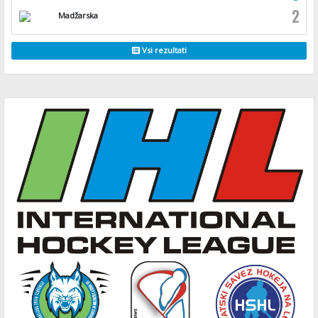
2
Madžarska
Vsi rezultati