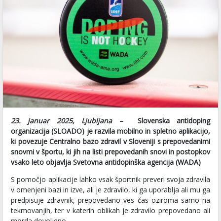
23. januar 2025, Ljubljana
– Slovenska antidoping
organizacija (SLOADO) je razvila mobilno in spletno aplikacijo,
ki povezuje Centralno bazo zdravil v Sloveniji s prepovedanimi
snovmi v športu, ki jih na listi prepovedanih snovi in postopkov
vsako leto objavlja Svetovna antidopinška agencija (WADA)
S pomočjo aplikacije lahko vsak športnik preveri svoja zdravila
v omenjeni bazi in izve, ali je zdravilo, ki ga uporablja ali mu ga
predpisuje zdravnik, prepovedano ves čas oziroma samo na
tekmovanjih, ter v katerih oblikah je zdravilo prepovedano ali
morda dovoljeno.