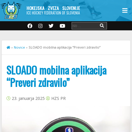
HOKEJSKA ZVEZA SLOVENIJE
ICE HOCKEY FEDERATION OF SLOVENIA
»
Novice
»
SLOADO mobilna aplikacija “Preveri zdravilo”
SLOADO mobilna aplikacija
“Preveri zdravilo”
23. januarja 2025
HZS PR