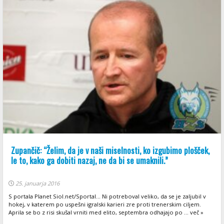
Zupančič: “Želim, da je v naši miselnosti, ko izgubimo plošček,
le to, kako ga dobiti nazaj, ne da bi se umaknili.”
25. januarja 2016
S portala Planet Siol.net/Sportal... Ni potreboval veliko, da se je zaljubil v
hokej, v katerem po uspešni igralski karieri zre proti trenerskim ciljem.
Aprila se bo z risi skušal vrniti med elito, septembra odhajajo po ... več »