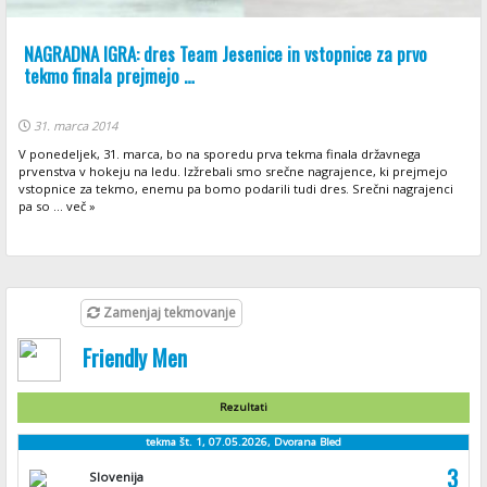
NAGRADNA IGRA: dres Team Jesenice in vstopnice za prvo
tekmo finala prejmejo …
31. marca 2014
V ponedeljek, 31. marca, bo na sporedu prva tekma finala državnega
prvenstva v hokeju na ledu. Izžrebali smo srečne nagrajence, ki prejmejo
vstopnice za tekmo, enemu pa bomo podarili tudi dres. Srečni nagrajenci
pa so ... več »
Zamenjaj tekmovanje
Friendly Men
Rezultati
tekma št. 1, 07.05.2026, Dvorana Bled
3
Slovenija