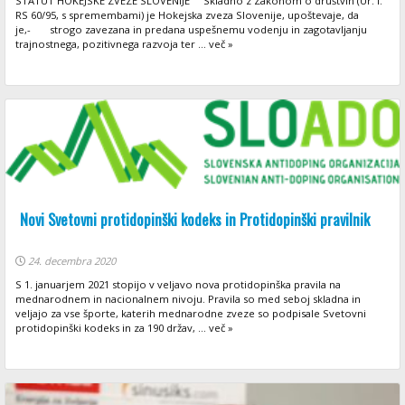
STATUT HOKEJSKE ZVEZE SLOVENIJE Skladno z Zakonom o društvih (Ur. l.
RS 60/95, s spremembami) je Hokejska zveza Slovenije, upoštevaje, da
je,- strogo zavezana in predana uspešnemu vodenju in zagotavljanju
trajnostnega, pozitivnega razvoja ter ... več »
Novi Svetovni protidopinški kodeks in Protidopinški pravilnik
24. decembra 2020
S 1. januarjem 2021 stopijo v veljavo nova protidopinška pravila na
mednarodnem in nacionalnem nivoju. Pravila so med seboj skladna in
veljajo za vse športe, katerih mednarodne zveze so podpisale Svetovni
protidopinški kodeks in za 190 držav, ... več »