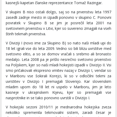
kasnejši kapetan članske reprezentance Tomaž Razingar.
V skupini B niso ostali dolgo, saj so na prvenstvu leta 1997
zasedli zadnje mesto in izpadli ponovno v skupino C. Ponovni
povratek v Skupino B se jim je posrečil leta 2001 na
svetovnem prvenstvu v Litvi, kjer so suvereno zmagali na vseh
štirih tekmah prvenstva.
V Diviziji I (novo ime za Skupino B) so nato naši mladi upi do
18 let igrali vse do leta 2009. Vedno so bili blizu uvrstitve med
svetovno elito, a so se domov vračali s srebrno ali bronasto
medaljo. Leta 2008 pa je prišlo nesrečno svetovno prvenstvo
na Poljskem, kjer so naši mladi hokejisti izpadli v Divizijo II. Vsi
smo pričakovali ekspresno vrnitev nazaj v Divizijo I, vendar so
v Mariboru vse šokirali Korejci, ki so v odločilni tekmi za
uvrstitev v Divizijo I premagali Slovenijo. Kar slovenskim
mladim upom do 18 let ni uspelo v Mariboru, jim je leto
kasneje v ukrajinskem Kijevu, kjer so premagali vse
nasprotnike in se tako ponovno uvrstili v Divizijo I.
V hokejski sezoni 2010/11 je mednarodna hokejska zveza
nekoliko spremenila tekmovalni sistem, zaradi česar je