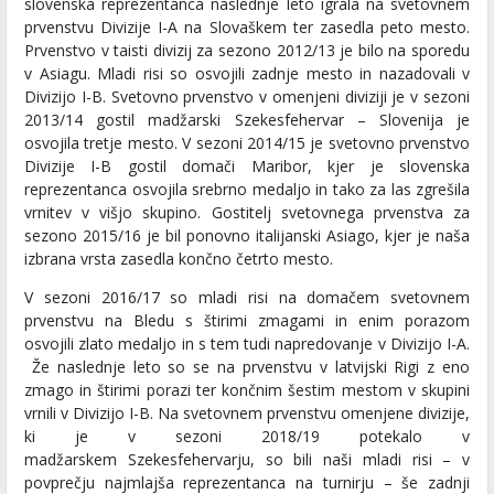
slovenska reprezentanca naslednje leto igrala na svetovnem
prvenstvu Divizije I-A na Slovaškem ter zasedla peto mesto.
Prvenstvo v taisti divizij za sezono 2012/13 je bilo na sporedu
v Asiagu. Mladi risi so osvojili zadnje mesto in nazadovali v
Divizijo I-B. Svetovno prvenstvo v omenjeni diviziji je v sezoni
2013/14 gostil madžarski Szekesfehervar – Slovenija je
osvojila tretje mesto. V sezoni 2014/15 je svetovno prvenstvo
Divizije I-B gostil domači Maribor, kjer je slovenska
reprezentanca osvojila srebrno medaljo in tako za las zgrešila
vrnitev v višjo skupino. Gostitelj svetovnega prvenstva za
sezono 2015/16 je bil ponovno italijanski Asiago, kjer je naša
izbrana vrsta zasedla končno četrto mesto.
V sezoni 2016/17 so mladi risi na domačem svetovnem
prvenstvu na Bledu s štirimi zmagami in enim porazom
osvojili zlato medaljo in s tem tudi napredovanje v Divizijo I-A.
Že naslednje leto so se na prvenstvu v latvijski Rigi z eno
zmago in štirimi porazi ter končnim šestim mestom v skupini
vrnili v Divizijo I-B. Na svetovnem prvenstvu omenjene divizije,
ki je v sezoni 2018/19 potekalo v
madžarskem Szekesfehervarju, so bili naši mladi risi – v
povprečju najmlajša reprezentanca na turnirju – še zadnji