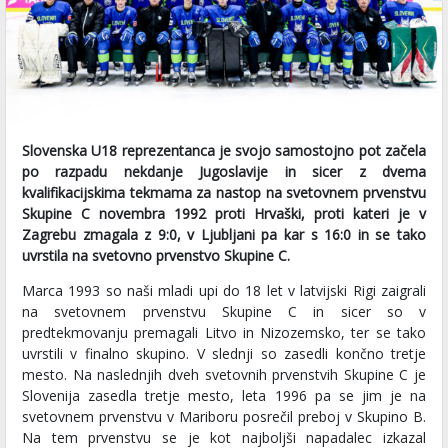
Slovenska U18 reprezentanca je svojo samostojno pot začela
po razpadu nekdanje Jugoslavije in sicer z dvema
kvalifikacijskima tekmama za nastop na svetovnem prvenstvu
Skupine C novembra 1992 proti Hrvaški, proti kateri je v
Zagrebu zmagala z 9:0, v Ljubljani pa kar s 16:0 in se tako
uvrstila na svetovno prvenstvo Skupine C.
Marca 1993 so naši mladi upi do 18 let v latvijski Rigi zaigrali
na svetovnem prvenstvu Skupine C in sicer so v
predtekmovanju premagali Litvo in Nizozemsko, ter se tako
uvrstili v finalno skupino. V slednji so zasedli končno tretje
mesto. Na naslednjih dveh svetovnih prvenstvih Skupine C je
Slovenija zasedla tretje mesto, leta 1996 pa se jim je na
svetovnem prvenstvu v Mariboru posrečil preboj v Skupino B.
Na tem prvenstvu se je kot najboljši napadalec izkazal