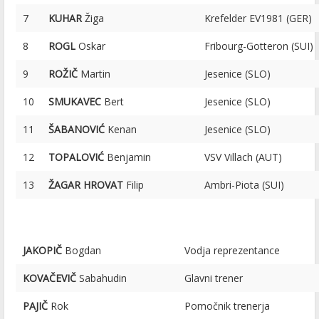
7
KUHAR
Žiga
Krefelder EV1981 (GER)
8
ROGL
Oskar
Fribourg-Gotteron (SUI)
9
ROŽIČ
Martin
Jesenice (SLO)
10
SMUKAVEC
Bert
Jesenice (SLO)
11
ŠABANOVIĆ
Kenan
Jesenice (SLO)
12
TOPALOVIĆ
Benjamin
VSV Villach (AUT)
13
ŽAGAR HROVAT
Filip
Ambri-Piota (SUI)
JAKOPIČ
Bogdan
Vodja reprezentance
KOVAČEVIČ
Sabahudin
Glavni trener
PAJIČ
Rok
Pomočnik trenerja