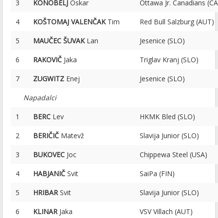
3
KONOBELJ
Oskar
Ottawa Jr. Canadians (C
4
KOŠTOMAJ VALENČAK
Tim
Red Bull Salzburg (AUT)
5
MAUČEC ŠUVAK
Lan
Jesenice (SLO)
6
RAKOVIČ
Jaka
Triglav Kranj (SLO)
7
ZUGWITZ
Enej
Jesenice (SLO)
Napadalci
1
BERC
Lev
HKMK Bled (SLO)
2
BERIČIČ
Matevž
Slavija Junior (SLO)
3
BUKOVEC
Joc
Chippewa Steel (USA)
4
HABJANIČ
Svit
SaiPa (FIN)
5
HRIBAR
Svit
Slavija Junior (SLO)
6
KLINAR
Jaka
VSV Villach (AUT)