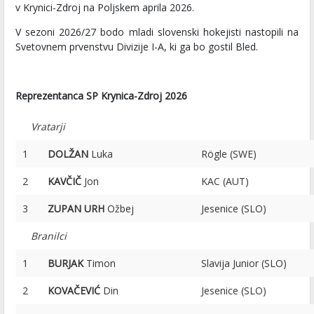
v Krynici-Zdroj na Poljskem aprila 2026.
V sezoni 2026/27 bodo mladi slovenski hokejisti nastopili na
Svetovnem prvenstvu Divizije I-A, ki ga bo gostil Bled.
Reprezentanca SP Krynica-Zdroj 2026
Vratarji
1
DOLŽAN
Luka
Rögle (SWE)
2
KAVČIČ
Jon
KAC (AUT)
3
ZUPAN URH
Ožbej
Jesenice (SLO)
Branilci
1
BURJAK
Timon
Slavija Junior (SLO)
2
KOVAČEVIĆ
Din
Jesenice (SLO)