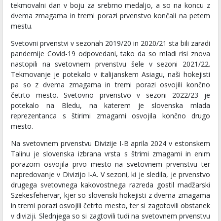
tekmovalni dan v boju za srebrno medaljo, a so na koncu z
dvema zmagama in tremi porazi prvenstvo končali na petem
mestu.
Svetovni prvenstvi v sezonah 2019/20 in 2020/21 sta bili zaradi
pandemije Covid-19 odpovedani, tako da so mladi risi znova
nastopili na svetovnem prvenstvu šele v sezoni 2021/22.
Tekmovanje je potekalo v italijanskem Asiagu, naši hokejisti
pa so z dvema zmagama in tremi porazi osvojili končno
četrto mesto. Svetovno prvenstvo v sezoni 2022/23 je
potekalo na Bledu, na katerem je slovenska mlada
reprezentanca s štirimi zmagami osvojila končno drugo
mesto.
Na svetovnem prvenstvu Divizije I-B aprila 2024 v estonskem
Talinu je slovenska izbrana vrsta s štrimi zmagami in enim
porazom osvojila prvo mesto na svetovnem prvenstvu ter
napredovanje v Divizijo I-A. V sezoni, ki je sledila, je prvenstvo
drugega svetovnega kakovostnega razreda gostil madžarski
Szekesfehervar, kjer so slovenski hokejisti z dvema zmagama
in tremi porazi osvojili četrto mesto, ter si zagotovili obstanek
v diviziji. Slednjega so si zagtovili tudi na svetovnem prvenstvu