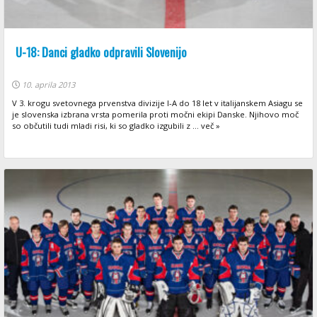
U-18: Danci gladko odpravili Slovenijo
10. aprila 2013
V 3. krogu svetovnega prvenstva divizije I-A do 18 let v italijanskem Asiagu se
je slovenska izbrana vrsta pomerila proti močni ekipi Danske. Njihovo moč
so občutili tudi mladi risi, ki so gladko izgubili z ... več »