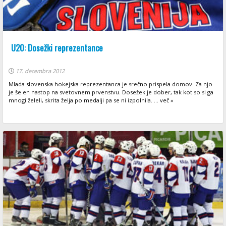
U20: Dosežki reprezentance
17. decembra 2012
Mlada slovenska hokejska reprezentanca je srečno prispela domov. Za njo
je še en nastop na svetovnem prvenstvu. Dosežek je dober, tak kot so si ga
mnogi želeli, skrita želja po medalji pa se ni izpolnila. ... več »