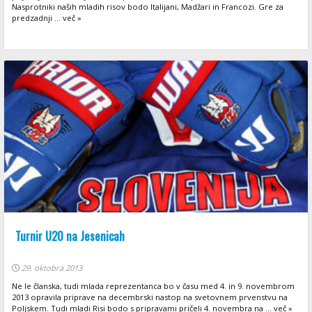
Nasprotniki naših mladih risov bodo Italijani, Madžari in Francozi. Gre za
predzadnji ... več »
Turnir U20 na Jesenicah
29. oktobra 2013
Ne le članska, tudi mlada reprezentanca bo v času med 4. in 9. novembrom
2013 opravila priprave na decembrski nastop na svetovnem prvenstvu na
Poljskem. Tudi mladi Risi bodo s pripravami pričeli 4. novembra na ... več »