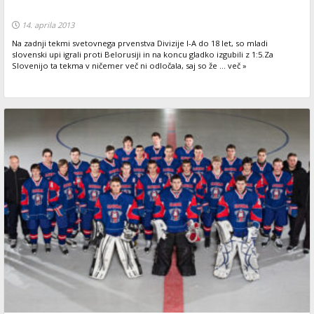
14. aprila 2013
Na zadnji tekmi svetovnega prvenstva Divizije I-A do 18 let, so mladi
slovenski upi igrali proti Belorusiji in na koncu gladko izgubili z 1:5.Za
Slovenijo ta tekma v ničemer več ni odločala, saj so že ... več »