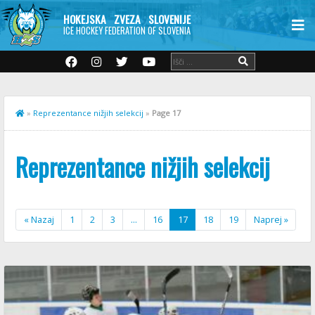
HOKEJSKA ZVEZA SLOVENIJE
ICE HOCKEY FEDERATION OF SLOVENIA
»
Reprezentance nižjih selekcij
»
Page 17
Reprezentance nižjih selekcij
« Nazaj
1
2
3
…
16
17
18
19
Naprej »