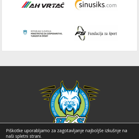
Piškotke uporabljamo za zagotavljanje najboljše izkušnje na
naši spletni strani.