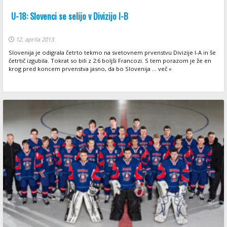
U-18: Slovenci se selijo v Divizijo I-B
12. aprila 2013
Slovenija je odigrala četrto tekmo na svetovnem prvenstvu Divizije I-A in še
četrtič izgubila. Tokrat so bili z 2:6 boljši Francozi. S tem porazom je že en
krog pred koncem prvenstva jasno, da bo Slovenija ... več »