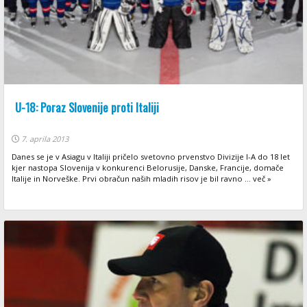
U-18: Poraz Slovenije proti Italiji
7. aprila 2013
Danes se je v Asiagu v Italiji pričelo svetovno prvenstvo Divizije I-A do 18 let
kjer nastopa Slovenija v konkurenci Belorusije, Danske, Francije, domače
Italije in Norveške. Prvi obračun naših mladih risov je bil ravno ... več »