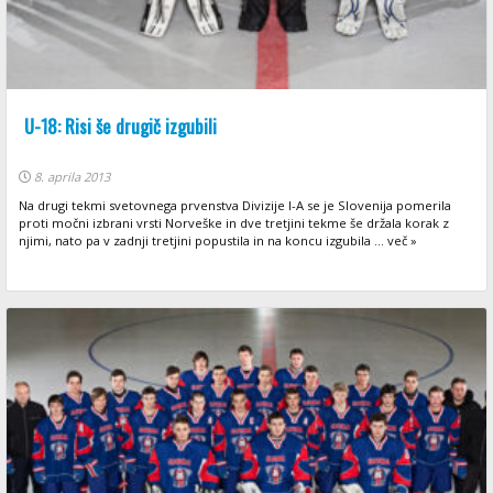
U-18: Risi še drugič izgubili
8. aprila 2013
Na drugi tekmi svetovnega prvenstva Divizije I-A se je Slovenija pomerila
proti močni izbrani vrsti Norveške in dve tretjini tekme še držala korak z
njimi, nato pa v zadnji tretjini popustila in na koncu izgubila ... več »