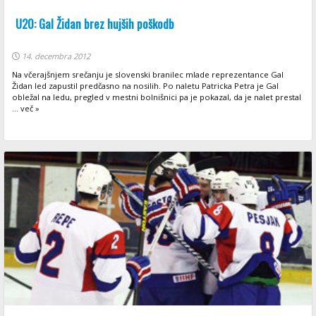
U20: Gal Židan brez hujših poškodb
14. decembra 2012
Na včerajšnjem srečanju je slovenski branilec mlade reprezentance Gal
Židan led zapustil predčasno na nosilih. Po naletu Patricka Petra je Gal
obležal na ledu, pregled v mestni bolnišnici pa je pokazal, da je nalet prestal
... več »