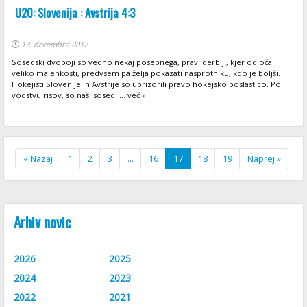
U20: Slovenija : Avstrija 4:3
13. decembra 2012
Sosedski dvoboji so vedno nekaj posebnega, pravi derbiji, kjer odloča
veliko malenkosti, predvsem pa želja pokazati nasprotniku, kdo je boljši.
Hokejisti Slovenije in Avstrije so uprizorili pravo hokejsko poslastico. Po
vodstvu risov, so naši sosedi ... več »
« Nazaj
1
2
3
…
16
17
18
19
Naprej »
Arhiv novic
2026
2025
2024
2023
2022
2021