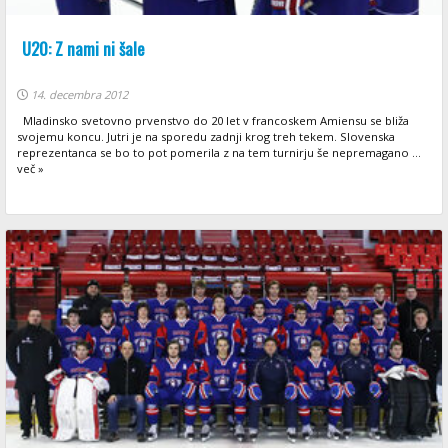
U20: Z nami ni šale
14. decembra 2012
Mladinsko svetovno prvenstvo do 20 let v francoskem Amiensu se bliža
svojemu koncu. Jutri je na sporedu zadnji krog treh tekem. Slovenska
reprezentanca se bo to pot pomerila z na tem turnirju še nepremagano ...
več »