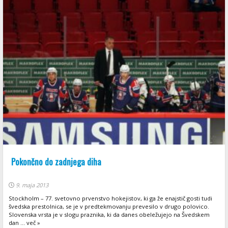
Pokončno do zadnjega diha
9. maja 2013
Stockholm – 77. svetovno prvenstvo hokejistov, ki ga že enajstič gosti tudi
švedska prestolnica, se je v predtekmovanju prevesilo v drugo polovico.
Slovenska vrsta je v slogu praznika, ki da danes obeležujejo na Švedskem
dan ... več »