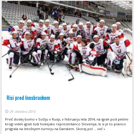
Risi pred Innsbruckom
29. oktobra 2013
Prvič doslej bomo v Sočiju v Rusiji, v februarju leta 2014, na igrah pod petimi
krogi videli igrati tudi hokejsko reprezentanco Slovenije, ki si je to pravico
priigrala na letošnjem turnirju na Danskem. Skoraj pol ... več »