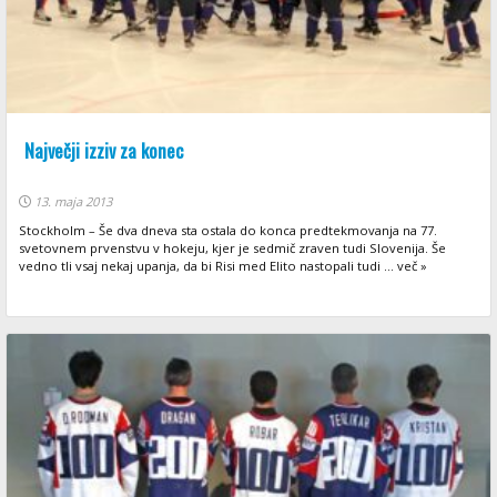
Največji izziv za konec
13. maja 2013
Stockholm – Še dva dneva sta ostala do konca predtekmovanja na 77.
svetovnem prvenstvu v hokeju, kjer je sedmič zraven tudi Slovenija. Še
vedno tli vsaj nekaj upanja, da bi Risi med Elito nastopali tudi ... več »