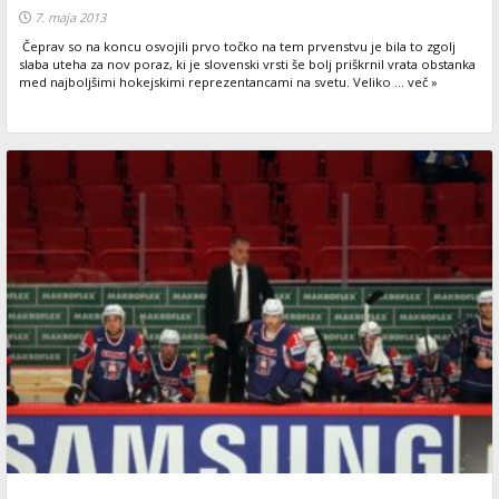
7. maja 2013
Čeprav so na koncu osvojili prvo točko na tem prvenstvu je bila to zgolj
slaba uteha za nov poraz, ki je slovenski vrsti še bolj priškrnil vrata obstanka
med najboljšimi hokejskimi reprezentancami na svetu. Veliko ... več »