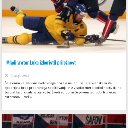
Mladi vratar Luka izkoristil priložnost
12. maja 2013
Še z enim velikanom svetovnega hokeja na ledu se je slovenska vrsta
spoprijela brez pretiranega spoštovanja in z visoko mero odločnosti, da ne
bo zlahka prodala svoje kože. Švedi so domače prvenstvo odprli precej
skromno, ... več »