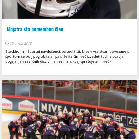
Mojstra sta pomemben člen
15. maja 2013
Stockholm – Športni navdušenci, pa tudi tisti, ki se v vse stvari povezane s
športom še bolj poglobite ali pa si želite čim več izvedeti tudi iz ozadja
dogajanja v različnih disciplinah se marsikdaj sprašujete, ... več »