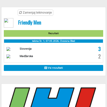
Zamenjaj tekmovanje
Friendly Men
Rezultati
tekma št. 1, 07.05.2026, Dvorana Bled
3
Slovenija
2
Madžarska
Vsi rezultati