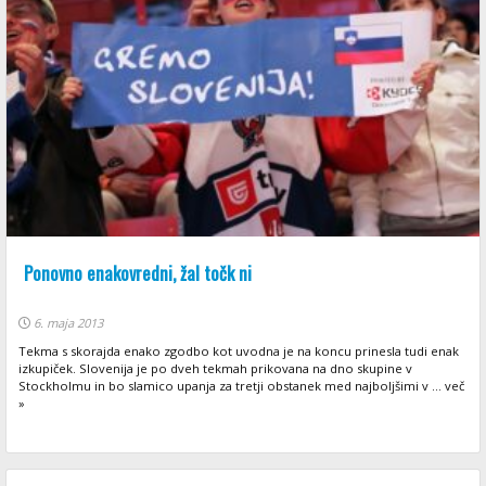
Ponovno enakovredni, žal točk ni
6. maja 2013
Tekma s skorajda enako zgodbo kot uvodna je na koncu prinesla tudi enak
izkupiček. Slovenija je po dveh tekmah prikovana na dno skupine v
Stockholmu in bo slamico upanja za tretji obstanek med najboljšimi v ... več
»