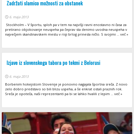
Zadržati slamico možnosti za obstanek
6. maja 2013
Stockholm – V športu, sploh pa v tem na najvišji ravni enostavno ni časa za
pretirano objokovanje neuspeha pa čeprav sta denimo uvodna neuspeha v
največjem skandinavskem mestu v risji brlog prinesla ničlo. S svojimi ... več »
Izjave iz slovenskega tabora po tekmi z Belorusi
6. maja 2013
Borbenim hokejistom Slovenije je ponovno nagajala športna sreča. Z novo
zelo dobro predstavo so bili blizu uspeha, a še enkrat ostali praznih rok.
Sreča je opoteča, naši reprezentanti pa bi se lahko hvalili z lepim ... več »