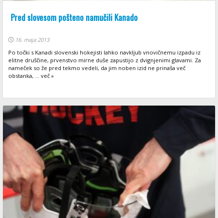
Pred slovesom pošteno namučili Kanado
16. maja 2013
Po točki s Kanadi slovenski hokejisti lahko navkljub vnovičnemu izpadu iz
elitne druščine, prvenstvo mirne duše zapustijo z dvignjenimi glavami. Za
nameček so že pred tekmo vedeli, da jim noben izid ne prinaša več
obstanka, ... več »