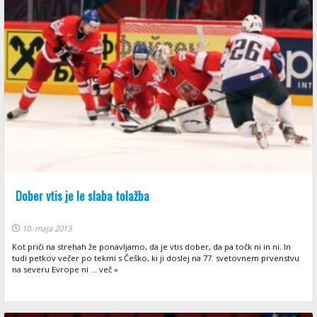
Dober vtis je le slaba tolažba
10. maja 2013
Kot priči na strehah že ponavljamo, da je vtis dober, da pa točk ni in ni. In
tudi petkov večer po tekmi s Češko, ki ji doslej na 77. svetovnem prvenstvu
na severu Evrope ni ... več »