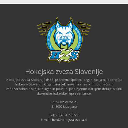
Hokejska zveza Slovenije
Hokejska zveza Slovenije (HZS) je krovna športna organizacija na področju
hokeja v Sloveniji. Organizira tekmovanja v različnih domačih in
mednarodnih hokejskih ligah in pokalih; pod njenim okriljem delujejo tudi
slovenske hokejske reprezentance.
Celovška cesta 25
SI-1000 Ljubljana
Tel: +386 51 270 500
E-mail:
hzs@hokejska-zveza.si