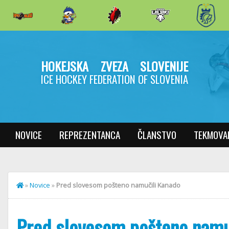
HOKEJSKA ZVEZA SLOVENIJE
ICE HOCKEY FEDERATION OF SLOVENIA
NOVICE
REPREZENTANCA
ČLANSTVO
TEKMOVA
»
Novice
»
Pred slovesom pošteno namučili Kanado
Pred slovesom pošteno namu