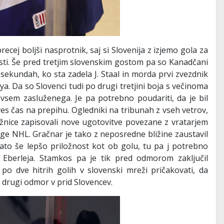
ecej boljši nasprotnik, saj si Slovenija z izjemo gola za
osti. Še pred tretjim slovenskim gostom pa so Kanadčani
 sekundah, ko sta zadela J. Staal in morda prvi zvezdnik
 Da so Slovenci tudi po drugi tretjini boja s večinoma
vsem zasluženega. Je pa potrebno poudariti, da je bil
ves čas na prepihu. Ogledniki na tribunah z vseh vetrov,
ežnice zapisovali nove ugotovitve povezane z vratarjem
lige NHL. Gračnar je tako z neposredne bližine zaustavil
nato še lepšo priložnost kot ob golu, tu pa j potrebno
i Eberleja. Stamkos pa je tik pred odmorom zaključil
o dve hitrih golih v slovenski mreži pričakovati, da
 drugi odmor v prid Slovencev.