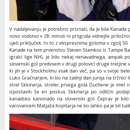
V nadaljevanju je potrebno priznati, da je bila Kanada pr
novo vodstvo v 28. minuti ni priigrala vidnejše priložn
ujeli priključek. In to z ekspresnima goloma v zgolj 50.
Kanade na tem prvenstvu Steven Stamkos iz Tampe Baya.
igralci lige NHL je bilo nekaj nenavadnega, ampak po
slovenski gol predvsem v drugi polovici druge tretjine 
ki jih je v Stockholmu vsak dan več, pa so v svoje bel
Luko Gračnarjem, ki bo na zadnji dan junija na tržnici 
strel Skkinerja, strelec prvega gola Duchene je imel 
izpostaviti še en poskus Skkinerja po odlični podaj
kanadsko kanonado na slovenski gol. Čeprav je bilo p
varovancem Matjaža Kopitarja ne bo lahko pa je bil tudi