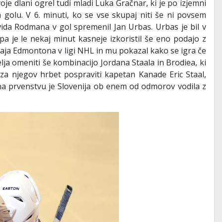
je dlani ogrel tudi mladi Luka Gračnar, ki je po izjemni
 golu. V 6. minuti, ko se vse skupaj niti še ni povsem
vida Rodmana v gol spremenil Jan Urbas. Urbas je bil v
pa je le nekaj minut kasneje izkoristil še eno podajo z
ja Edmontona v ligi NHL in mu pokazal kako se igra če
ja omeniti še kombinacijo Jordana Staala in Brodiea, ki
 za njegov hrbet pospraviti kapetan Kanade Eric Staal,
 na prvenstvu je Slovenija ob enem od odmorov vodila z