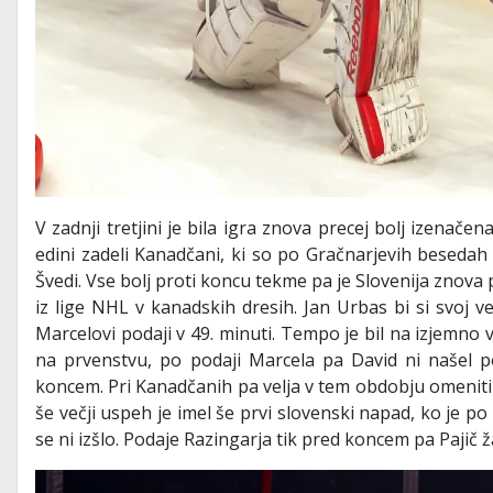
V zadnji tretjini je bila igra znova precej bolj izenačena
edini zadeli Kanadčani, ki so po Gračnarjevih besedah 
Švedi. Vse bolj proti koncu tekme pa je Slovenija znova pr
iz lige NHL v kanadskih dresih. Jan Urbas bi si svoj v
Marcelovi podaji v 49. minuti. Tempo je bil na izjemno 
na prvenstvu, po podaji Marcela pa David ni našel p
koncem. Pri Kanadčanih pa velja v tem obdobju omeniti 
še večji uspeh je imel še prvi slovenski napad, ko je po
se ni izšlo. Podaje Razingarja tik pred koncem pa Pajič žal