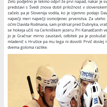
Zelo podjetno je tekmo odprl že prvi napad, nakar je svo
predstavi s Švedi znova dobil priložnost v slovenskem
začelo pa je Slovenija vodila, ko je izjemno podajo Da
največji meri največji osmoljenec prvenstva. Za uteho 
očmi Davida Rodmana, sam pridrsal pred Dubnyka, vrata
se hokeja učiš na Cerkniškem jezeru. Pri Kanadčanih vel
jo je Gračnar mirno zaustavil, odbitek pa je poskušal
mladenič s Hrušice pa mu tega ni dovolil. Prvič doslej
dvema goloma razlike.