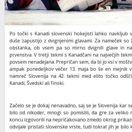
Po točki s Kanadi slovenski hokejisti lahko navkljub 
duše zapustijo z dvignjenimi glavami. Za nameček so ž
obstanka, ob vsem pa so mirno dvignili glave in na 
prvenstva. V tretji tekmi s Kanadčani na največjih tekmo
povsem nenadejana. Prepričan sem, da bi jo vsi v moštv
ampak ponedeljkov večer 13. maja bo še en mejnik vp
namreč Slovenija na 42. tekmi med elito točko odščip
Kanadi, Švedski ali Finski.
Začelo se je dokaj nenavadno, saj se je Slovenija kar
bilo od nikoder, mnogi so pomislili, da gre za velik
koncu izgovorili na nepričakovano zmedo okrog prikazova
odvijale pristaši slovenske vrste, tudi tokrat jih je bilo