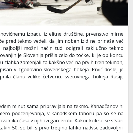
vnovičnemu izpadu iz elitne druščine, prvenstvo mirne
e pred tekmo vedeli, da jim noben izid ne prinaša več
najboljši možni način tudi odigrali zaključno tekmo
vanjih je Slovenija prišla celo do točke, ki je ob koncu
u zlahka zamenjali za kakšno več na prvih treh tekmah,
isan v zgodovino slovenskega hokeja. Prvič doslej je
nila članu velike četverice svetovnega hokeja Rusiji,
 sedem minut sama pripravljala na tekmo. Kanadčanov ni
o mero podcenjevanja, v kanadskem taboru pa so se na
lnika časa v njihovi garderobi. Kakor koli so se stvari
 kakih 50, so bili s prvo tretjino lahko nadvse zadovoljni.