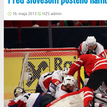
16. maja 2013
HZS admin