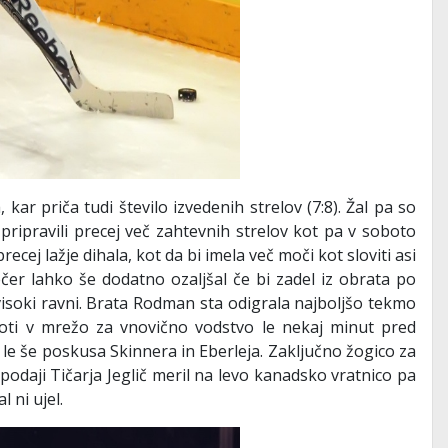
, kar priča tudi število izvedenih strelov (7:8). Žal pa so
pripravili precej več zahtevnih strelov kot pa v soboto
ecej lažje dihala, kot da bi imela več moči kot sloviti asi
ečer lahko še dodatno ozaljšal če bi zadel iz obrata po
visoki ravni. Brata Rodman sta odigrala najboljšo tekmo
oti v mrežo za vnovično vodstvo le nekaj minut pred
le še poskusa Skinnera in Eberleja. Zaključno žogico za
 podaji Tičarja Jeglič meril na levo kanadsko vratnico pa
 ni ujel.