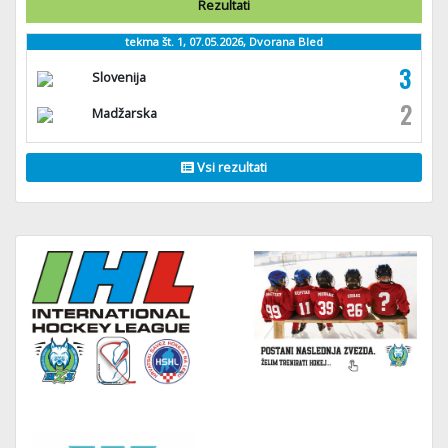
Rezultati
tekma št. 1, 07.05.2026, Dvorana Bled
3
Slovenija
2
Madžarska
Vsi rezultati