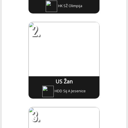
HK SŽ Olimpija
2.
US Žan
HDD Sij A Jesenice
3.