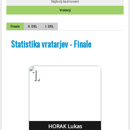
Najbolj kaznovani
Vratarji
Finale
II. DEL
I. DEL
Statistika vratarjev - Finale
1.
HORAK Lukas