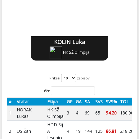
KOLIN Luka
HK SŽ Olimpija
Prikaži
zapisov
Išči:
#
Vratar
Ekipa
GP
GA
SA
SVS
SVS%
TOI
HORAK
HK SŽ
1
3
4
69
65
94.20
180:00
0
Lukas
Olimpija
HDD Sij
2
US Žan
A
4
19
144
125
86.81
218:20
0
Jesenice