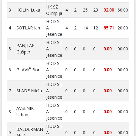
HK SŽ
3
KOLIN Luka
4
2
25
23
92.00
60:00
0
Olimpija
HDD Sij
4
SOTLAR Ian
A
4
2
14
12
85.71
20:00
0
Jesenice
HDD Sij
PANJTAR
5
A
0
0
0
0
0.00
00:00
0
Gašper
Jesenice
HDD Sij
6
GLAVIČ Bor
A
0
0
0
0
0.00
00:00
0
Jesenice
HDD Sij
7
SLADE Nikša
A
0
0
0
0
0.00
00:00
0
Jesenice
HDD Sij
AVSENIK
8
A
0
0
0
0
0.00
00:00
0
Urban
Jesenice
HDD Sij
BALDERMAN
9
A
0
0
0
0
0.00
00:00
0
Aljaž