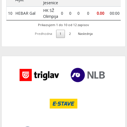
Jesenice
HK SŽ
10
HEBAR Gal
0
0
0
0
0.00
00:00
0
Olimpija
Prikazujem 1 do 10 od 12 zapisov
Predhodna
1
2
Naslednja