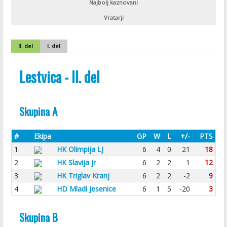
Najbolj kaznovani
Vratarji
II. del
I. del
Lestvica - II. del
Skupina A
#
Ekipa
GP
W
L
+/-
PTS
1.
HK Olimpija LJ
6
4
0
21
18
2.
HK Slavija jr
6
2
2
1
12
3.
HK Triglav Kranj
6
2
2
-2
9
4.
HD Mladi Jesenice
6
1
5
-20
3
Skupina B