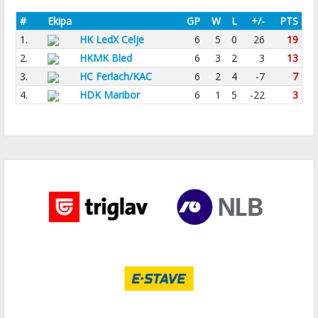
#
Ekipa
GP
W
L
+/-
PTS
1.
HK LedX Celje
6
5
0
26
19
2.
HKMK Bled
6
3
2
3
13
3.
HC Ferlach/KAC
6
2
4
-7
7
4.
HDK Maribor
6
1
5
-22
3