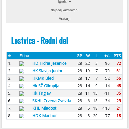
Igralci
Najbolj kaznovani
Vratarji
Lestvica - Redni del
#
Ekipa
GP
W
L
+/-
PTS
1.
HD Hidria Jesenice
28
22
3
96
72
2.
HK Slavija Junior
28
19
7
70
61
3.
HKMK Bled
28
17
7
52
56
4.
Hk SŽ Olimpija
28
14
9
14
48
5.
Hk Triglav
28
11
15
-11
35
6.
SKHL Crvena Zvezda
28
6
18
-34
25
7.
KHL Mladost
28
5
18
-110
21
8.
HDK Maribor
28
3
20
-77
18