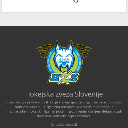
Hokejska zveza Slovenije
Hokejska zveza Slovenije (HZS) je krovna športna organizacija na področju
hokeja v Sloveniji. Organizira tekmovanja v različnih domačih in
mednarodnih hokejskih ligah in pokalih; pod njenim okriljem delujejo tudi
slovenske hokejske reprezentance.
Celovška cesta 25