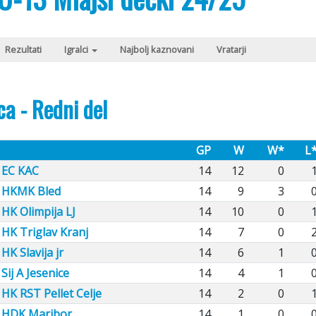
Rezultati
Igralci
Najbolj kaznovani
Vratarji
ca - Redni del
GP
W
W*
L
EC KAC
14
12
0
HKMK Bled
14
9
3
HK Olimpija LJ
14
10
0
HK Triglav Kranj
14
7
0
HK Slavija jr
14
6
1
Sij A Jesenice
14
4
1
HK RST Pellet Celje
14
2
0
HDK Maribor
14
1
0