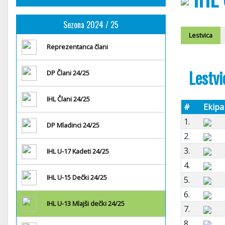
Sezona 2024 / 25
Lestvica
Reprezentanca člani
Lestvi
DP Člani 24/25
IHL Člani 24/25
#
Ekipa
1.
DP Mladinci 24/25
2.
3.
IHL U-17 Kadeti 24/25
4.
IHL U-15 Dečki 24/25
5.
6.
IHL U-13 Mlajši dečki 24/25
7.
8.