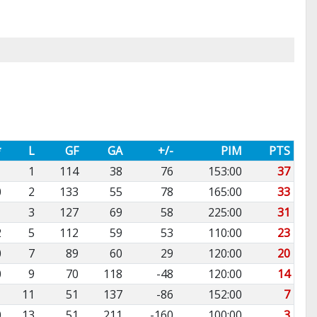
*
L
GF
GA
+/-
PIM
PTS
1
1
114
38
76
153:00
37
0
2
133
55
78
165:00
33
1
3
127
69
58
225:00
31
2
5
112
59
53
110:00
23
0
7
89
60
29
120:00
20
0
9
70
118
-48
120:00
14
1
11
51
137
-86
152:00
7
0
13
51
211
-160
100:00
3