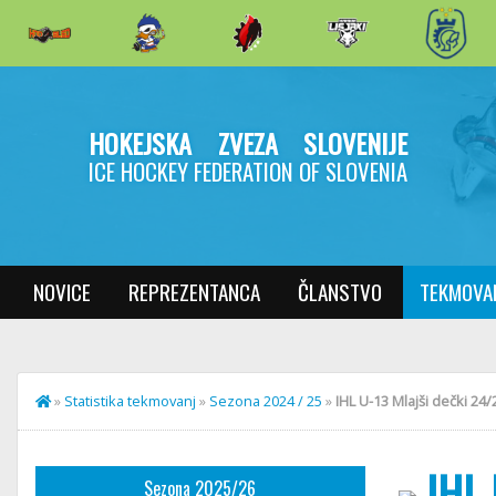
HOKEJSKA ZVEZA SLOVENIJE
ICE HOCKEY FEDERATION OF SLOVENIA
NOVICE
REPREZENTANCA
ČLANSTVO
TEKMOVA
»
Statistika tekmovanj
»
Sezona 2024 / 25
»
IHL U-13 Mlajši dečki 24/
IHL 
Sezona 2025/26