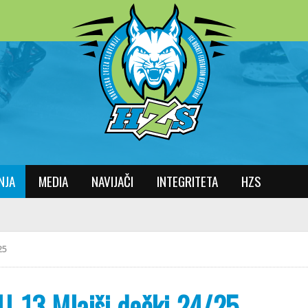
NJA
MEDIA
NAVIJAČI
INTEGRITETA
HZS
25
U-13 Mlajši dečki 24/25