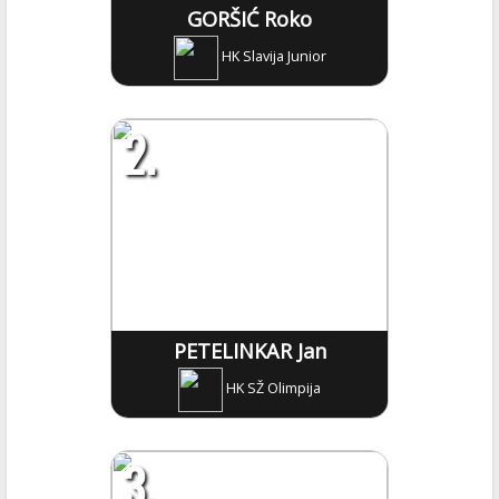
GORŠIĆ Roko
HK Slavija Junior
2.
PETELINKAR Jan
HK SŽ Olimpija
3.