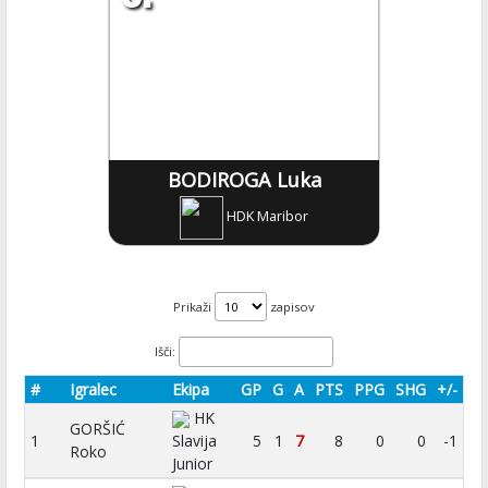
BODIROGA Luka
HDK Maribor
Prikaži
zapisov
Išči:
#
Igralec
Ekipa
GP
G
A
PTS
PPG
SHG
+/-
HK
GORŠIĆ
1
Slavija
5
1
7
8
0
0
-1
Roko
Junior