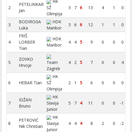
HK
PETELINKAR
2
SŽ
3
7
6
13
4
1
0
Jan
Olimpija
BODIROGA
HDK
3
3
6
6
12
1
1
0
Luka
Maribor
FRIŠ
HDK
4
LORBER
4
4
5
9
0
0
0
Maribor
Tian
ZOVKO
5
Team
4
2
5
7
0
0
4
Hrvoje
Zagreb
HK
6
HEBAR Tian
SŽ
2
1
5
6
0
0
0
Olimpija
HK
IDŽAN
7
Slavija
5
7
4
11
0
0
-1
Bruno
Junior
HK
PETROVIĆ
8
Slavija
4
4
4
8
2
0
-2
Nik Christian
Junior