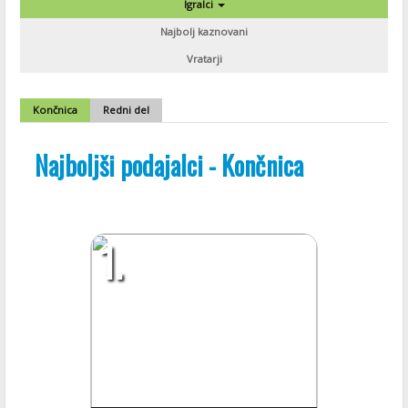
Igralci
Najbolj kaznovani
Vratarji
Končnica
Redni del
Najboljši podajalci - Končnica
1.