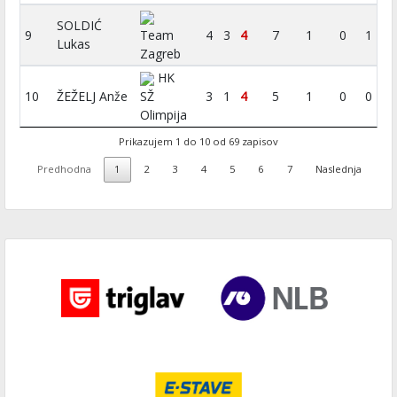
SOLDIĆ
9
Team
4
3
4
7
1
0
1
Lukas
Zagreb
HK
10
ŽEŽELJ Anže
SŽ
3
1
4
5
1
0
0
Olimpija
Prikazujem 1 do 10 od 69 zapisov
Predhodna
1
2
3
4
5
6
7
Naslednja