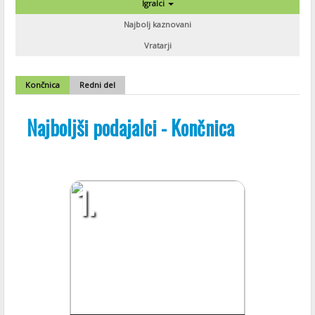
Igralci
Najbolj kaznovani
Vratarji
Končnica
Redni del
Najboljši podajalci - Končnica
1.