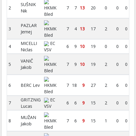
SUŠNIK
2
HKMK
7
7
13
20
0
0
0
Nik
Bled
PAZLAR
3
HKMK
7
4
13
17
2
0
0
Jernej
Bled
MICELLI
EC
4
6
9
10
19
0
0
0
Niclas
VSV
VANIČ
5
HKMK
7
9
10
19
2
0
0
Jakob
Bled
6
BERC Lev
HKMK
7
18
9
27
2
6
0
Bled
GRITZNIG
EC
7
6
6
9
15
2
0
0
Lucas
VSV
MUŽAN
8
HKMK
7
6
9
15
1
0
0
Jakob
Bled