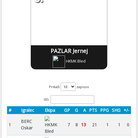
PAZLAR Jernej
HKMK Bled
Prikaži
zapisov
Išči:
#
Igralec
Ekipa
GP
G
A
PTS
PPG
SHG
+/-
BERC
1
HKMK
7
8
13
21
1
1
0
Oskar
Bled