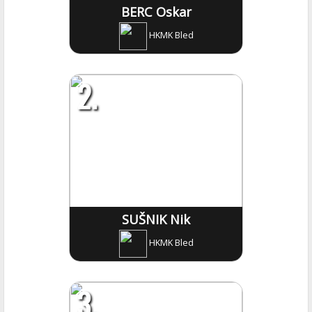
BERC Oskar
HKMK Bled
2.
SUŠNIK Nik
HKMK Bled
3.