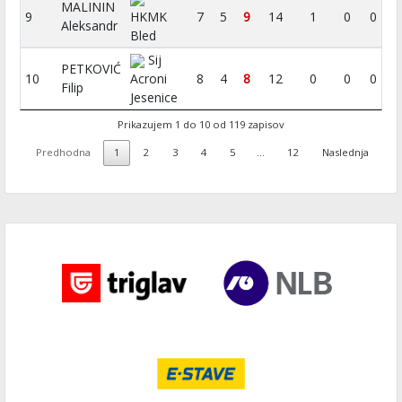
MALININ
9
HKMK
7
5
9
14
1
0
0
Aleksandr
Bled
Sij
PETKOVIĆ
10
Acroni
8
4
8
12
0
0
0
Filip
Jesenice
Prikazujem 1 do 10 od 119 zapisov
Predhodna
1
2
3
4
5
…
12
Naslednja