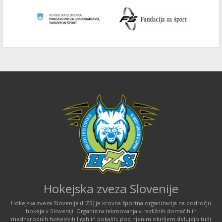
Hokejska zveza Slovenije
Hokejska zveza Slovenije (HZS) je krovna športna organizacija na področju
hokeja v Sloveniji. Organizira tekmovanja v različnih domačih in
mednarodnih hokejskih ligah in pokalih; pod njenim okriljem delujejo tudi