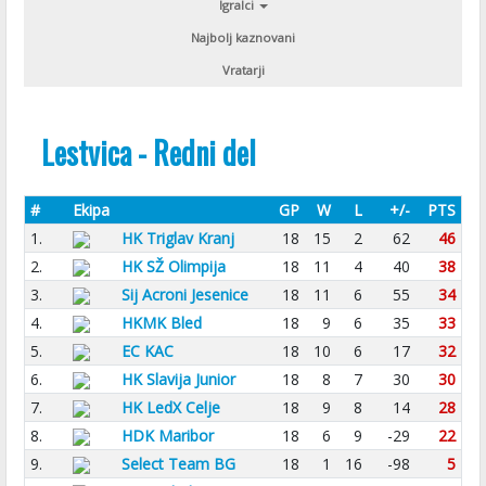
Igralci
Najbolj kaznovani
Vratarji
Lestvica - Redni del
#
Ekipa
GP
W
L
+/-
PTS
1.
HK Triglav Kranj
18
15
2
62
46
2.
HK SŽ Olimpija
18
11
4
40
38
3.
Sij Acroni Jesenice
18
11
6
55
34
4.
HKMK Bled
18
9
6
35
33
5.
EC KAC
18
10
6
17
32
6.
HK Slavija Junior
18
8
7
30
30
7.
HK LedX Celje
18
9
8
14
28
8.
HDK Maribor
18
6
9
-29
22
9.
Select Team BG
18
1
16
-98
5