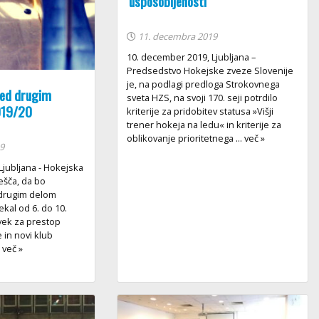
usposobljenosti
11. decembra 2019
10. december 2019, Ljubljana –
Predsedstvo Hokejske zveze Slovenije
je, na podlagi predloga Strokovnega
red drugim
sveta HZS, na svoji 170. seji potrdilo
019/20
kriterije za pridobitev statusa »Višji
trener hokeja na ledu« in kriterije za
oblikovanje prioritetnega ... več »
9
Ljubljana - Hokejska
ešča, da bo
 drugim delom
kal od 6. do 10.
vek za prestop
e in novi klub
. več »