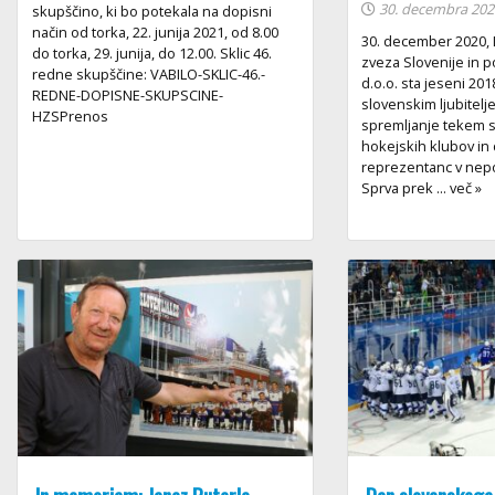
30. decembra 202
skupščino, ki bo potekala na dopisni
način od torka, 22. junija 2021, od 8.00
30. december 2020, 
do torka, 29. junija, do 12.00. Sklic 46.
zveza Slovenije in p
redne skupščine: VABILO-SKLIC-46.-
d.o.o. sta jeseni 201
REDNE-DOPISNE-SKUPSCINE-
slovenskim ljubitel
HZSPrenos
spremljanje tekem 
hokejskih klubov in
reprezentanc v ne
Sprva prek ... več »