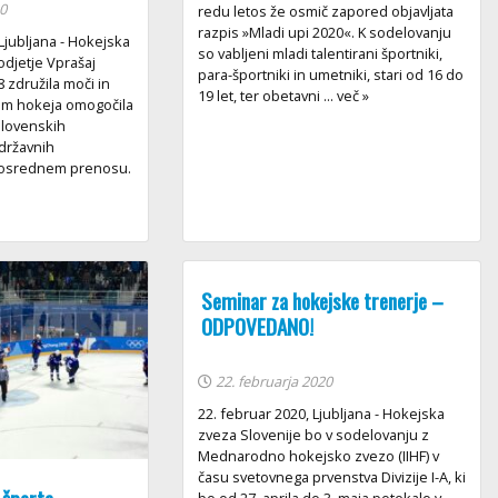
0
redu letos že osmič zapored objavljata
razpis »Mladi upi 2020«. K sodelovanju
Ljubljana - Hokejska
so vabljeni mladi talentirani športniki,
odjetje Vprašaj
para-športniki in umetniki, stari od 16 do
8 združila moči in
19 let, ter obetavni ... več »
jem hokeja omogočila
slovenskih
 državnih
posrednem prenosu.
Seminar za hokejske trenerje –
ODPOVEDANO!
22. februarja 2020
22. februar 2020, Ljubljana - Hokejska
zveza Slovenije bo v sodelovanju z
Mednarodno hokejsko zvezo (IIHF) v
času svetovnega prvenstva Divizije I-A, ki
bo od 27. aprila do 3. maja potekalo v