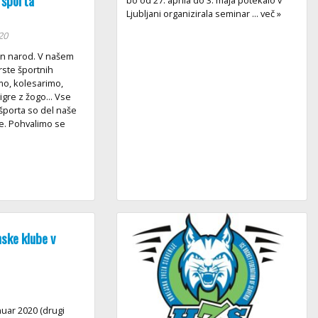
 športa
Ljubljani organizirala seminar ... več »
20
en narod. V našem
rste športnih
emo, kolesarimo,
igre z žogo... Vse
športa so del naše
te. Pohvalimo se
nske klube v
nuar 2020 (drugi