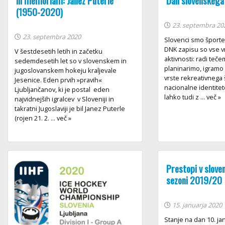
In memoriam: Janez Puterle
Dan slovenskega
(1950-2020)
23. septembra 20
23. septembra 2020
Slovenci smo šport
DNK zapisu so vse v
V šestdesetih letih in začetku
aktivnosti: radi teč
sedemdesetih let so v slovenskem in
planinarimo, igramo 
jugoslovanskem hokeju kraljevale
vrste rekreativnega 
Jesenice. Eden prvih »pravih«
nacionalne identite
Ljubljančanov, ki je postal eden
lahko tudi z ... več »
najvidnejših igralcev v Sloveniji in
takratni Jugoslaviji je bil Janez Puterle
(rojen 21. 2. ... več »
Prestopi v slove
sezoni 2019/20
15. januarja 2020
Stanje na dan 10. ja