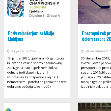
Poziv volonterjem za Misijo
Prestopni rok p
Ljubljana
delom sezone 2
13. januarja 2020
30. decembra 201
13. januar 2020, Ljubljana - Organizacija
30. december 2019, 
in izvedba velikih športnih tekmovanj
zveza Slovenije obv
zasluge za svoj uspeh nemalokrat
prestopni rok pred
dolguje tudi skupini izbranih
sezone 2019/20 pote
volonterjev, ki prispevajo svoj del k
januarja 2020.Zahte
nemotenemu poteku dogodka ter s tem
morajo igralci/igralk
dobremu počutju tako ... več »
izpolniti v skladu z ..