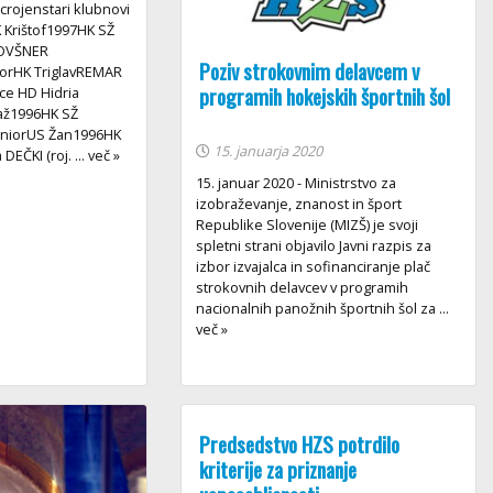
ecrojenstari klubnovi
Krištof1997HK SŽ
vPOVŠNER
Poziv strokovnim delavcem v
orHK TriglavREMAR
programih hokejskih športnih šol
ce HD Hidria
jaž1996HK SŽ
 JuniorUS Žan1996HK
15. januarja 2020
DEČKI (roj. ... več »
15. januar 2020 - Ministrstvo za
izobraževanje, znanost in šport
Republike Slovenije (MIZŠ) je svoji
spletni strani objavilo Javni razpis za
izbor izvajalca in sofinanciranje plač
strokovnih delavcev v programih
nacionalnih panožnih športnih šol za ...
več »
Predsedstvo HZS potrdilo
kriterije za priznanje