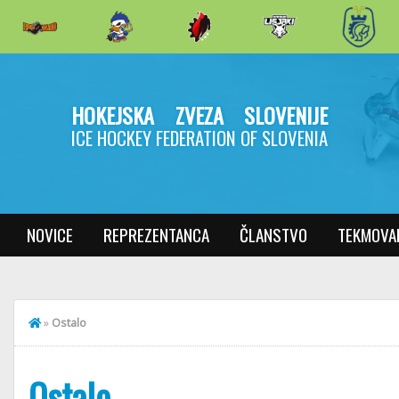
HOKEJSKA ZVEZA SLOVENIJE
ICE HOCKEY FEDERATION OF SLOVENIA
NOVICE
REPREZENTANCA
ČLANSTVO
TEKMOVA
»
Ostalo
Ostalo