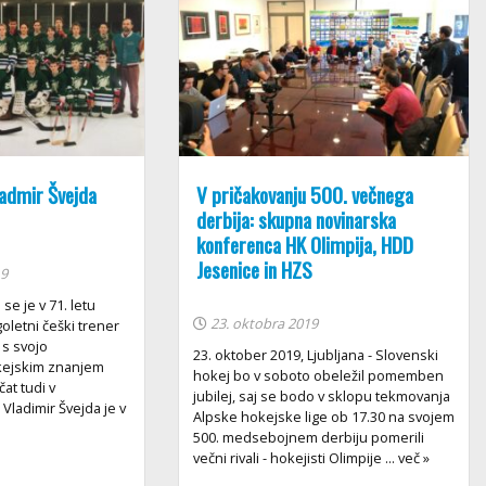
admir Švejda
V pričakovanju 500. večnega
derbija: skupna novinarska
konferenca HK Olimpija, HDD
Jesenice in HZS
19
 se je v 71. letu
23. oktobra 2019
goletni češki trener
e s svojo
23. oktober 2019, Ljubljana - Slovenski
okejskim znanjem
hokej bo v soboto obeležil pomemben
at tudi v
jubilej, saj se bodo v sklopu tekmovanja
Vladimir Švejda je v
Alpske hokejske lige ob 17.30 na svojem
500. medsebojnem derbiju pomerili
večni rivali - hokejisti Olimpije ... več »