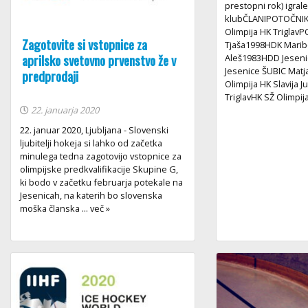
prestopni rok) igral
klubČLANIPOTOČNIK 
Olimpija HK Trigla
Zagotovite si vstopnice za
Tjaša1998HDK Marib
aprilsko svetovno prvenstvo že v
Aleš1983HDD Jeseni
Jesenice ŠUBIC Mat
predprodaji
Olimpija HK Slavija
TriglavHK SŽ Olimpija 
22. januarja 2020
22. januar 2020, Ljubljana - Slovenski
ljubitelji hokeja si lahko od začetka
minulega tedna zagotovijo vstopnice za
olimpijske predkvalifikacije Skupine G,
ki bodo v začetku februarja potekale na
Jesenicah, na katerih bo slovenska
moška članska ... več »