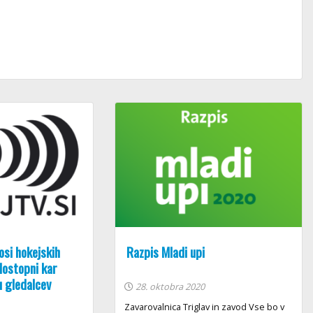
si hokejskih
Razpis Mladi upi
dostopni kar
 gledalcev
28. oktobra 2020
Zavarovalnica Triglav in zavod Vse bo v