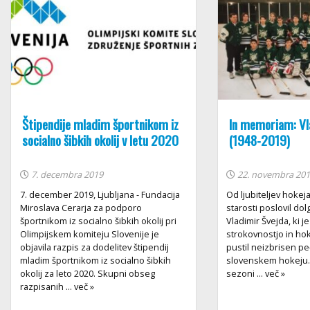
Štipendije mladim športnikom iz
In memoriam: Vl
socialno šibkih okolij v letu 2020
(1948-2019)
7. decembra 2019
22. novembra 20
7. december 2019, Ljubljana - Fundacija
Od ljubiteljev hokeja
Miroslava Cerarja za podporo
starosti poslovil dol
športnikom iz socialno šibkih okolij pri
Vladimir Švejda, ki j
Olimpijskem komiteju Slovenije je
strokovnostjo in h
objavila razpis za dodelitev štipendij
pustil neizbrisen peč
mladim športnikom iz socialno šibkih
slovenskem hokeju. 
okolij za leto 2020. Skupni obseg
sezoni ... več »
razpisanih ... več »