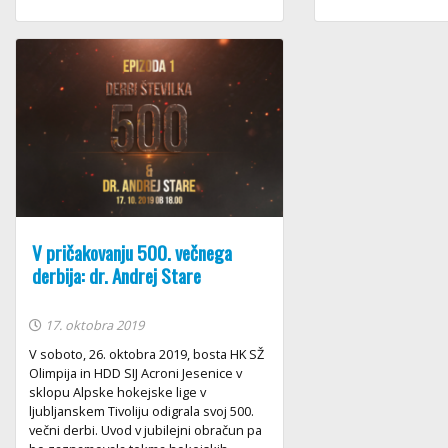
V pričakovanju 500. večnega
derbija: dr. Andrej Stare
17. oktobra 2019
V soboto, 26. oktobra 2019, bosta HK SŽ
Olimpija in HDD SIJ Acroni Jesenice v
sklopu Alpske hokejske lige v
ljubljanskem Tivoliju odigrala svoj 500.
večni derbi. Uvod v jubilejni obračun pa