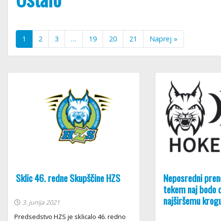
1
2
3
…
19
20
21
Naprej »
Sklic 46. redne Skupščine HZS
Neposredni preno
tekem naj bodo 
najširšemu krogu
3. junija 2021
Predsedstvo HZS je sklicalo 46. redno