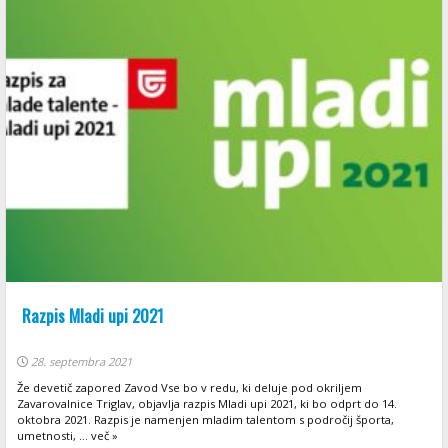
Razpis Mladi upi 2021
28. septembra 2021
Že devetič zapored Zavod Vse bo v redu, ki deluje pod okriljem
Zavarovalnice Triglav, objavlja razpis Mladi upi 2021, ki bo odprt do 14.
oktobra 2021. Razpis je namenjen mladim talentom s področij športa,
umetnosti, ... več »