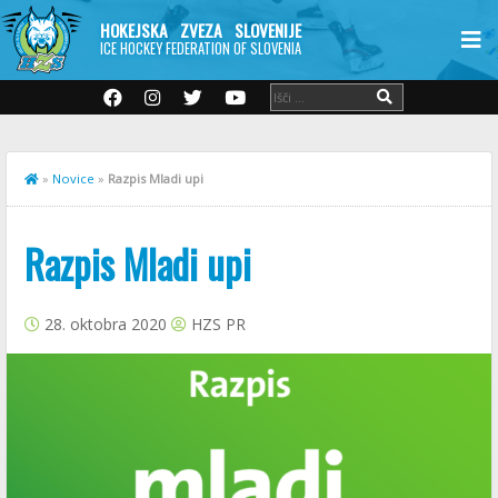
HOKEJSKA ZVEZA SLOVENIJE
ICE HOCKEY FEDERATION OF SLOVENIA
»
Novice
»
Razpis Mladi upi
Razpis Mladi upi
28. oktobra 2020
HZS PR