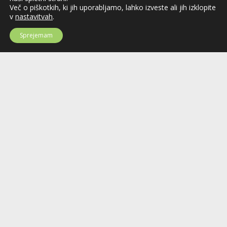
Več o piškotkih, ki jih uporabljamo, lahko izveste ali jih izklopite
v
nastavitvah
.
Sprejemam
Hokejska zveza Slovenije
Hokejska zveza Slovenije (HZS) je krovna športna organizacija na področju
hokeja v Sloveniji. Organizira tekmovanja v različnih domačih in
mednarodnih hokejskih ligah in pokalih; pod njenim okriljem delujejo tudi
slovenske hokejske reprezentance.
Celovška cesta 25
SI-1000 Ljubljana
Tel: +386 51 270 500
E-mail:
hzs@hokejska-zveza.si
Informacije o uporabi spletnih piškotkov
©2026 Hokejska zveza Slovenije / Ice hockey federation of Slovenia; vse
pravice pridržane / all rights reserved