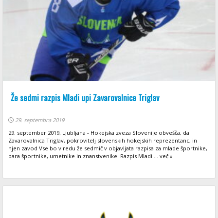
Že sedmi razpis Mladi upi Zavarovalnice Triglav
29. septembra 2019
29. september 2019, Ljubljana - Hokejska zveza Slovenije obvešča, da
Zavarovalnica Triglav, pokrovitelj slovenskih hokejskih reprezentanc, in
njen zavod Vse bo v redu že sedmič v objavljata razpisa za mlade športnike,
para športnike, umetnike in znanstvenike. Razpis Mladi ... več »