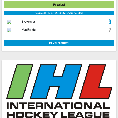
Rezultati
tekma št. 1, 07.05.2026, Dvorana Bled
3
Slovenija
2
Madžarska
Vsi rezultati