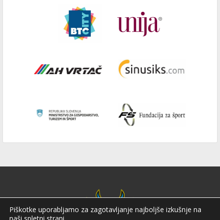
Piškotke uporabljamo za zagotavljanje najboljše izkušnje na
naši spletni strani.