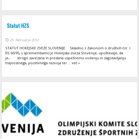
Statut HZS
25. februarja 2012
STATUT HOKEJSKE ZVEZE SLOVENIJE Skladno z Zakonom o društvih (Ur. l.
RS 60/95, s spremembami) je Hokejska zveza Slovenije, upoštevaje, da
je,- strogo zavezana in predana uspešnemu vodenju in zagotavljanju
trajnostnega, pozitivnega razvoja ter ... več »