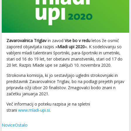
Zavarovalnica Triglav
in zavod
Vse bo v redu
letos že osmič
zapored objavljata razpis »
Mladi upi 2020
«. K sodelovanju so
vabljeni mladi talentirani športniki, para-športniki in umetniki,
stari od 16 do 19 let, ter obetavni znanstveniki, stari od 17 do
20 let. Razpis Mlade upe se zaključi 10. novembra 2020.
Strokovna komisija, ki jo sestavljajo ugledni strokovnjaki in
predstavnik Zavarovalnice Triglav, bo na podlagi prejetih prijav
pripravila ožji izbor 20 finalistov. Zmagovalci bodo znani n
začetku januarja 2021.
Več informacij o poteku razpisa je na spletni
strani
www.mladi-upi.si
.
Novice
Ostalo