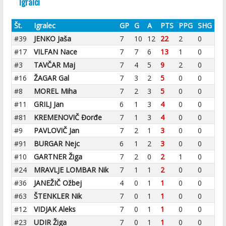
Igralci
Št.
Igralec
GP
G
A
PTS
PPG
SHG
#39
JENKO Jaša
7
10
12
22
2
0
#17
VILFAN Nace
7
7
6
13
1
0
#3
TAVČAR Maj
7
4
5
9
2
0
#16
ŽAGAR Gal
7
3
2
5
0
0
#8
MOREL Miha
7
2
3
5
0
0
#11
GRILJ Jan
6
1
3
4
0
0
#81
KREMENOVIČ Đorđe
7
1
3
4
0
0
#9
PAVLOVIČ Jan
7
2
1
3
0
0
#91
BURGAR Nejc
6
1
2
3
0
0
#10
GARTNER Žiga
7
2
0
2
1
0
#24
MRAVLJE LOMBAR Nik
7
1
1
2
0
0
#36
JANEŽIČ Ožbej
4
0
1
1
0
0
#63
ŠTENKLER Nik
7
0
1
1
0
0
#12
VIDJAK Aleks
7
0
1
1
0
0
#23
UDIR Žiga
7
0
1
1
0
0