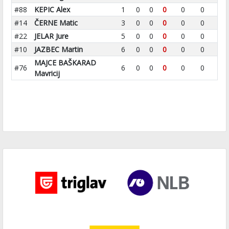
#88
KEPIC Alex
1
0
0
0
0
0
#14
ČERNE Matic
3
0
0
0
0
0
#22
JELAR Jure
5
0
0
0
0
0
#10
JAZBEC Martin
6
0
0
0
0
0
MAJCE BAŠKARAD
#76
6
0
0
0
0
0
Mavricij