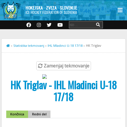
HOKEJSKA ZVEZA SLOVENIJE
ICE HOCKEY FEDERATION OF SLOVENIA
»
Statistika tekmovanj
»
IHL Mladinci U-18 17/18
»
HK Triglav
Zamenjaj tekmovanje
HK Triglav - IHL Mladinci U-18
17/18
Končnica
Redni del