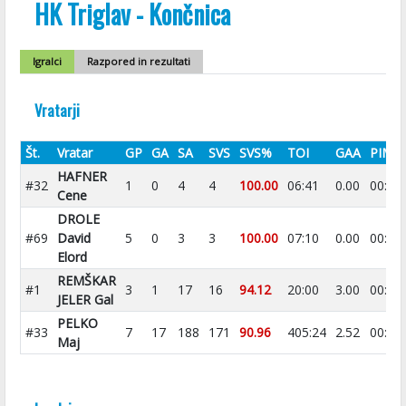
HK Triglav - Končnica
Igralci
Razpored in rezultati
Vratarji
Št.
Vratar
GP
GA
SA
SVS
SVS%
TOI
GAA
PIM
HAFNER
#32
1
0
4
4
100.00
06:41
0.00
00:00
Cene
DROLE
#69
David
5
0
3
3
100.00
07:10
0.00
00:00
Elord
REMŠKAR
#1
3
1
17
16
94.12
20:00
3.00
00:00
JELER Gal
PELKO
#33
7
17
188
171
90.96
405:24
2.52
00:00
Maj