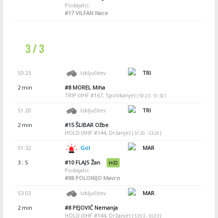
Podajalci:
#17
VILFAN Nace
3 / 3
50:23
Izključitev
TRI
2 min
#8
MOREL Miha
TRIP (IIHF #167, Spotikanje)
[ 50:23 - 51:32 ]
51:20
Izključitev
TRI
2 min
#15
ŠLIBAR Ožbe
HOLD (IIHF #144, Držanje)
[ 51:20 - 53:20 ]
51:32
Gol
MAR
3 : 5
#10
FLAJS Žan
(+2)
Podajalci:
#88
POLONIJO Mavro
53:03
Izključitev
MAR
2 min
#8
PEJOVIĆ Nemanja
HOLD (IIHF #144, Držanje)
[ 53:03 - 55:03 ]