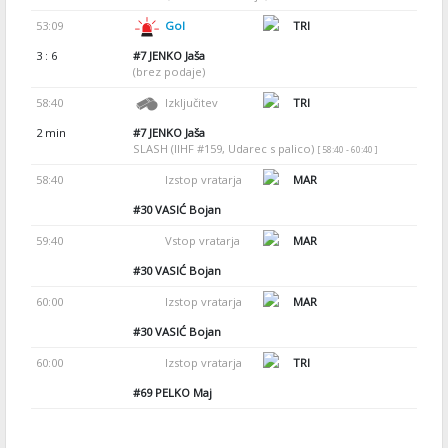
53:09
Gol
TRI
3 : 6
#7
JENKO Jaša
(brez podaje)
58:40
Izključitev
TRI
2 min
#7
JENKO Jaša
SLASH (IIHF #159, Udarec s palico)
[ 58:40 - 60:40 ]
58:40
Izstop vratarja
MAR
#30
VASIĆ Bojan
59:40
Vstop vratarja
MAR
#30
VASIĆ Bojan
60:00
Izstop vratarja
MAR
#30
VASIĆ Bojan
60:00
Izstop vratarja
TRI
#69
PELKO Maj