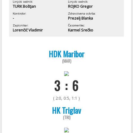
Linjski sodnik:
Linjski sodnik:
TURK Boštjan
ROJKO Gregor
Kontrolor:
Zdravstvena oskrba:
-
Prezelj Blanka
Zapisnikar:
Časomerilec:
Lorenčič Vladimir
Karmel Srečko
HDK Maribor
(MAR)
3 : 6
( 2:0, 0:5, 1:1 )
HK Triglav
(TRI)