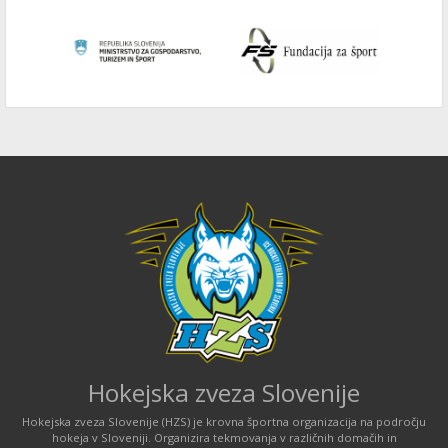
Hokejska zveza Slovenije
Hokejska zveza Slovenije (HZS) je krovna športna organizacija na področju
hokeja v Sloveniji. Organizira tekmovanja v različnih domačih in