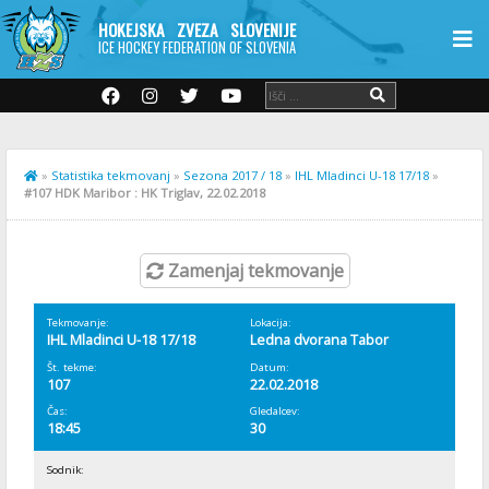
HOKEJSKA ZVEZA SLOVENIJE
ICE HOCKEY FEDERATION OF SLOVENIA
»
Statistika tekmovanj
»
Sezona 2017 / 18
»
IHL Mladinci U-18 17/18
»
#107 HDK Maribor : HK Triglav, 22.02.2018
Zamenjaj tekmovanje
Tekmovanje:
Lokacija:
IHL Mladinci U-18 17/18
Ledna dvorana Tabor
Št. tekme:
Datum:
107
22.02.2018
Čas:
Gledalcev:
18:45
30
Sodnik: