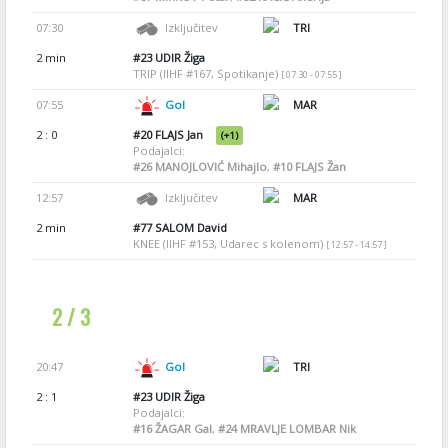
07:30
Izključitev
TRI
2 min
#23
UDIR Žiga
TRIP (IIHF #167, Spotikanje)
[ 07:30 - 07:55 ]
07:55
Gol
MAR
2 : 0
#20
FLAJS Jan
(+1)
Podajalci:
#26
MANOJLOVIĆ Mihajlo
,
#10
FLAJS Žan
12:57
Izključitev
MAR
2 min
#77
SALOM David
KNEE (IIHF #153, Udarec s kolenom)
[ 12:57 - 14:57 ]
2 / 3
20:47
Gol
TRI
2 : 1
#23
UDIR Žiga
Podajalci:
#16
ŽAGAR Gal
,
#24
MRAVLJE LOMBAR Nik