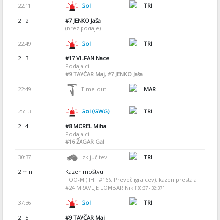
22:11
Gol
TRI
2 : 2
#7
JENKO Jaša
(brez podaje)
22:49
Gol
TRI
2 : 3
#17
VILFAN Nace
Podajalci:
#9
TAVČAR Maj
,
#7
JENKO Jaša
22:49
Time-out
MAR
25:13
Gol (GWG)
TRI
2 : 4
#8
MOREL Miha
Podajalci:
#16
ŽAGAR Gal
30:37
Izključitev
TRI
2 min
Kazen moštvu
TOO-M (IIHF #166, Preveč igralcev), kazen prestaja
#24 MRAVLJE LOMBAR Nik
[ 30:37 - 32:37 ]
37:36
Gol
TRI
2 : 5
#9
TAVČAR Maj