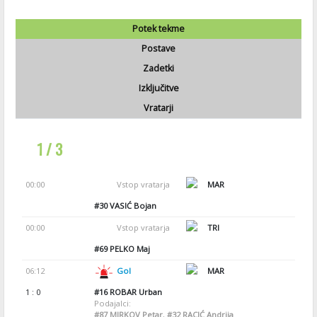
Potek tekme
Postave
Zadetki
Izključitve
Vratarji
1 / 3
00:00
Vstop vratarja
MAR
#30
VASIĆ Bojan
00:00
Vstop vratarja
TRI
#69
PELKO Maj
06:12
Gol
MAR
1 : 0
#16
ROBAR Urban
Podajalci:
#87
MIRKOV Petar
,
#32
RACIĆ Andrija