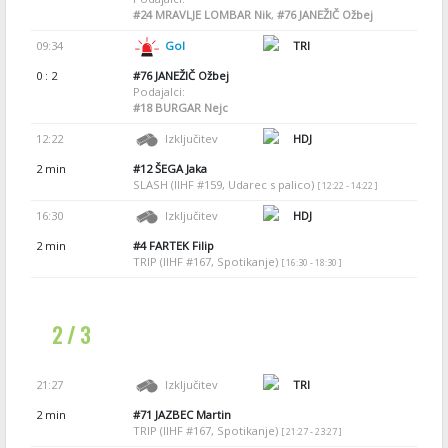
#24
MRAVLJE LOMBAR Nik
,
#76
JANEŽIČ Ožbej
09:34
Gol
TRI
0 : 2
#76
JANEŽIČ Ožbej
Podajalci:
#18
BURGAR Nejc
12:22
Izključitev
HDJ
2 min
#12
ŠEGA Jaka
SLASH (IIHF #159, Udarec s palico)
[ 12:22 - 14:22 ]
16:30
Izključitev
HDJ
2 min
#4
FARTEK Filip
TRIP (IIHF #167, Spotikanje)
[ 16:30 - 18:30 ]
2 / 3
21:27
Izključitev
TRI
2 min
#71
JAZBEC Martin
TRIP (IIHF #167, Spotikanje)
[ 21:27 - 23:27 ]