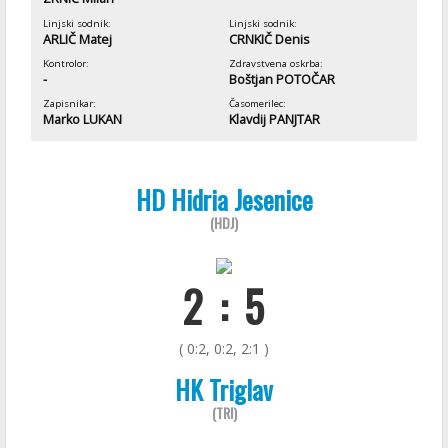
Linjski sodnik:
Linjski sodnik:
ARLIČ Matej
CRNKIČ Denis
Kontrolor:
Zdravstvena oskrba:
-
Boštjan POTOČAR
Zapisnikar:
Časomerilec:
Marko LUKAN
Klavdij PANJTAR
HD Hidria Jesenice
(HDJ)
2 : 5
( 0:2, 0:2, 2:1 )
HK Triglav
(TRI)