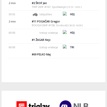
2 min
#2
ŠKOF Jan
TRIP (IIHF #167, Spotikanje)
[ 51:51 - 53:51 ]
59:55
Izključitev
HDJ
2 min
#11
POGAČAR Gregor
ROUGH (IIHF #158, Grobost)
[ 59:55 - 60:00 ]
60:00
Izstop vratarja
HDJ
#1
ŽAGAR Nejc
60:00
Izstop vratarja
TRI
#69
PELKO Maj