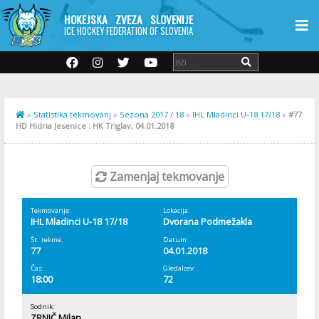
HOKEJSKA ZVEZA SLOVENIJE
ICE HOCKEY FEDERATION OF SLOVENIA
»
Statistika tekmovanj
»
Sezona 2017 / 18
»
IHL Mladinci U-18 17/18
»
#77
HD Hidria Jesenice : HK Triglav, 04.01.2018
Zamenjaj tekmovanje
Tekmovanje:
Lokacija:
IHL Mladinci U-18 17/18
Dvorana Podmežakla
Št. tekme:
Datum:
77
04.01.2018
Čas:
Gledalcev:
18:00
72
Sodnik:
ZRNIČ Milan