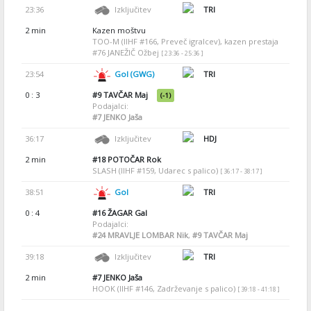
23:36
Izključitev
TRI
2 min
Kazen moštvu
TOO-M (IIHF #166, Preveč igralcev), kazen prestaja
#76 JANEŽIČ Ožbej
[ 23:36 - 25:36 ]
23:54
Gol (GWG)
TRI
0 : 3
#9
TAVČAR Maj
(-1)
Podajalci:
#7
JENKO Jaša
36:17
Izključitev
HDJ
2 min
#18
POTOČAR Rok
SLASH (IIHF #159, Udarec s palico)
[ 36:17 - 38:17 ]
38:51
Gol
TRI
0 : 4
#16
ŽAGAR Gal
Podajalci:
#24
MRAVLJE LOMBAR Nik
,
#9
TAVČAR Maj
39:18
Izključitev
TRI
2 min
#7
JENKO Jaša
HOOK (IIHF #146, Zadrževanje s palico)
[ 39:18 - 41:18 ]