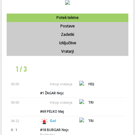
Potek tekme
Postave
Zadetki
Izključitve
Vratarji
1 / 3
00:00
Vstop vratarja
HDJ
#1
ŽAGAR Nejc
00:00
Vstop vratarja
TRI
#69
PELKO Maj
04:22
Gol
TRI
0 : 1
#18
BURGAR Nejc
Podajalci: