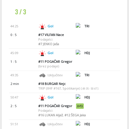
3 / 3
44:25
Gol
TRI
0 : 5
#17
VILFAN Nace
Podajalci:
#7
JENKO Jaša
45:09
Gol
HDJ
1 : 5
#11
POGAČAR Gregor
(brez podaje)
49:35
Izključitev
TRI
2 min
#18
BURGAR Nejc
TRIP (IIHF #167, Spotikanje)
[ 49:35 - 50:47 ]
50:47
Gol
HDJ
2 : 5
#11
POGAČAR Gregor
(+1)
Podajalci:
#16
LUKAN Aljaž
,
#12
ŠEGA Jaka
51:51
Izključitev
HDJ