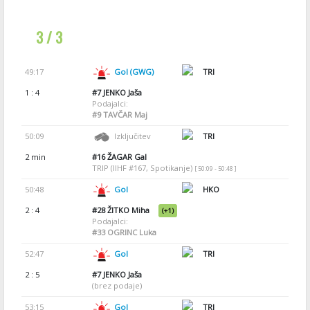
3 / 3
49:17
Gol (GWG)
TRI
1 : 4
#7
JENKO Jaša
Podajalci:
#9
TAVČAR Maj
50:09
Izključitev
TRI
2 min
#16
ŽAGAR Gal
TRIP (IIHF #167, Spotikanje)
[ 50:09 - 50:48 ]
50:48
Gol
HKO
2 : 4
#28
ŽITKO Miha
(+1)
Podajalci:
#33
OGRINC Luka
52:47
Gol
TRI
2 : 5
#7
JENKO Jaša
(brez podaje)
53:15
Gol
TRI