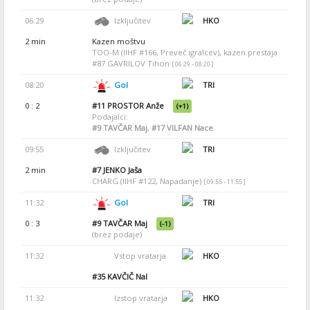
06:29
Izključitev
HKO
2 min
Kazen moštvu
TOO-M (IIHF #166, Preveč igralcev), kazen prestaja
#87 GAVRILOV Tihon
[ 06:29 - 08:20 ]
08:20
Gol
TRI
0 : 2
#11
PROSTOR Anže
(+1)
Podajalci:
#9
TAVČAR Maj
,
#17
VILFAN Nace
09:55
Izključitev
TRI
2 min
#7
JENKO Jaša
CHARG (IIHF #122, Napadanje)
[ 09:55 - 11:55 ]
11:32
Gol
TRI
0 : 3
#9
TAVČAR Maj
(-1)
(brez podaje)
11:32
Vstop vratarja
HKO
#35
KAVČIČ Nal
11:32
Izstop vratarja
HKO