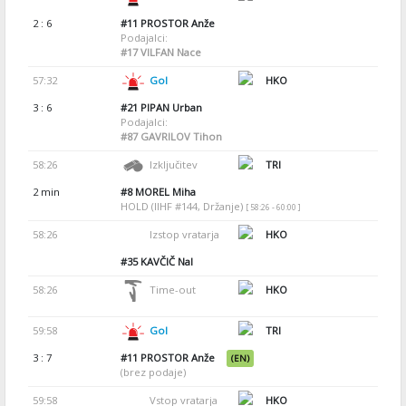
2 : 6
#11
PROSTOR Anže
Podajalci:
#17
VILFAN Nace
57:32
Gol
HKO
3 : 6
#21
PIPAN Urban
Podajalci:
#87
GAVRILOV Tihon
58:26
Izključitev
TRI
2 min
#8
MOREL Miha
HOLD (IIHF #144, Držanje)
[ 58:26 - 60:00 ]
58:26
Izstop vratarja
HKO
#35
KAVČIČ Nal
58:26
Time-out
HKO
59:58
Gol
TRI
3 : 7
#11
PROSTOR Anže
(EN)
(brez podaje)
59:58
Vstop vratarja
HKO