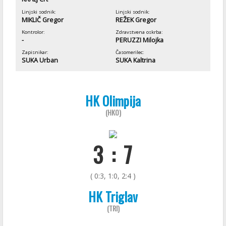
Linjski sodnik:
Linjski sodnik:
MIKLIČ Gregor
REŽEK Gregor
Kontrolor:
Zdravstvena oskrba:
-
PERUZZI Milojka
Zapisnikar:
Časomerilec:
SUKA Urban
SUKA Kaltrina
HK Olimpija
(HKO)
3 : 7
( 0:3, 1:0, 2:4 )
HK Triglav
(TRI)