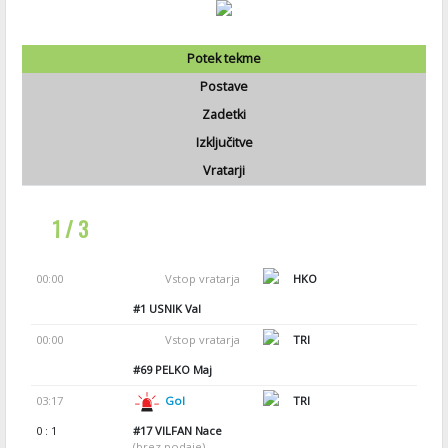
Potek tekme
Postave
Zadetki
Izključitve
Vratarji
1 / 3
00:00
Vstop vratarja
HKO
#1
USNIK Val
00:00
Vstop vratarja
TRI
#69
PELKO Maj
03:17
Gol
TRI
0 : 1
#17
VILFAN Nace
(brez podaje)