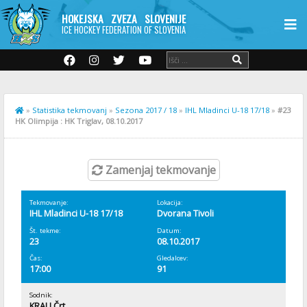
HOKEJSKA ZVEZA SLOVENIJE
ICE HOCKEY FEDERATION OF SLOVENIA
»
Statistika tekmovanj
»
Sezona 2017 / 18
»
IHL Mladinci U-18 17/18
»
#23
HK Olimpija : HK Triglav, 08.10.2017
Zamenjaj tekmovanje
Tekmovanje:
Lokacija:
IHL Mladinci U-18 17/18
Dvorana Tivoli
Št. tekme:
Datum:
23
08.10.2017
Čas:
Gledalcev:
17:00
91
Sodnik:
KRALJ Črt