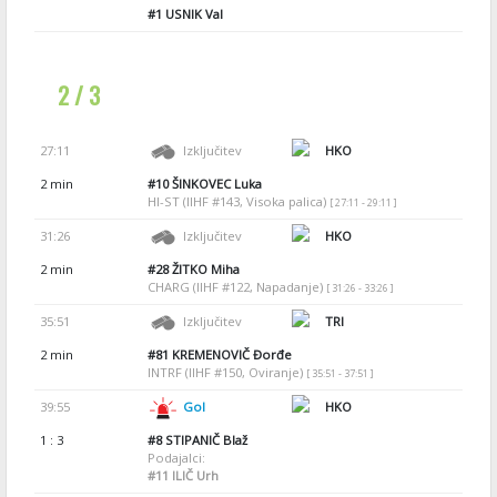
#1
USNIK Val
2 / 3
27:11
Izključitev
HKO
2 min
#10
ŠINKOVEC Luka
HI-ST (IIHF #143, Visoka palica)
[ 27:11 - 29:11 ]
31:26
Izključitev
HKO
2 min
#28
ŽITKO Miha
CHARG (IIHF #122, Napadanje)
[ 31:26 - 33:26 ]
35:51
Izključitev
TRI
2 min
#81
KREMENOVIČ Đorđe
INTRF (IIHF #150, Oviranje)
[ 35:51 - 37:51 ]
39:55
Gol
HKO
1 : 3
#8
STIPANIČ Blaž
Podajalci:
#11
ILIČ Urh