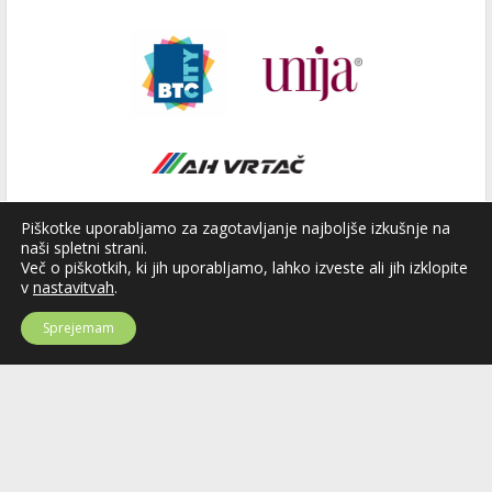
Piškotke uporabljamo za zagotavljanje najboljše izkušnje na
naši spletni strani.
Več o piškotkih, ki jih uporabljamo, lahko izveste ali jih izklopite
v
nastavitvah
.
Sprejemam