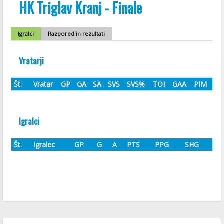
HK Triglav Kranj - Finale
Igralci
Razpored in rezultati
Vratarji
Št.
Vratar
GP
GA
SA
SVS
SVS%
TOI
GAA
PIM
Igralci
Št.
Igralec
GP
G
A
PTS
PPG
SHG