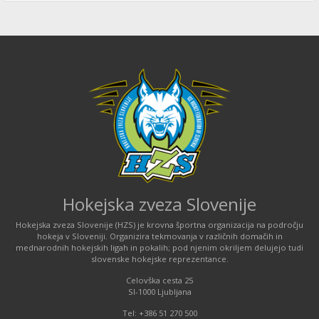
Hokejska zveza Slovenije
Hokejska zveza Slovenije (HZS) je krovna športna organizacija na področju
hokeja v Sloveniji. Organizira tekmovanja v različnih domačih in
mednarodnih hokejskih ligah in pokalih; pod njenim okriljem delujejo tudi
slovenske hokejske reprezentance.
Celovška cesta 25
SI-1000 Ljubljana
Tel: +386 51 270 500