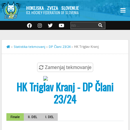
HOKEJSKA ZVEZA SLOVENIJE
ICE HOCKEY FEDERATION OF SLOVENIA
»
Statistika tekmovanj
»
DP Člani 23/24
»
HK Triglav Kranj
Zamenjaj tekmovanje
HK Triglav Kranj - DP Člani
23/24
Finale
II. DEL
I. DEL