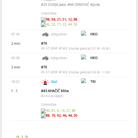
#23
SODJA Jaka
,
#44
CRNOVIĆ Aljoša
Udeležba:
98, 96, 21, 51, 12, 88
42, 23, 71, 22, 44, 30
07:39
Izključitev
HKO
2 min
#70
HI-ST (IIHF #143, Visoka palica)
[ 07:39 - 09:39 ]
09:39
Izključitev
HKO
2 min
#70
HI-ST (IIHF #143, Visoka palica)
[ 09:39 - 11:39 ]
18:52
Gol
TRI
1 : 1
#43
AHAČIČ Miha
(brez podaje)
Udeležba:
43, 81, 9, 14, 27, 88
88, 19, 92, 46, 44, 30