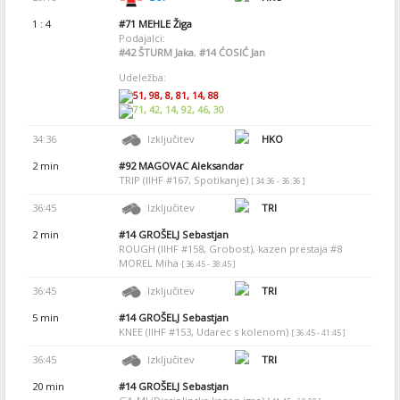
1 : 4
#71
MEHLE Žiga
Podajalci:
#42
ŠTURM Jaka
,
#14
ĆOSIĆ Jan
Udeležba:
51, 98, 8, 81, 14, 88
71, 42, 14, 92, 46, 30
34:36
Izključitev
HKO
2 min
#92
MAGOVAC Aleksandar
TRIP (IIHF #167, Spotikanje)
[ 34:36 - 36:36 ]
36:45
Izključitev
TRI
2 min
#14
GROŠELJ Sebastjan
ROUGH (IIHF #158, Grobost), kazen prestaja #8
MOREL Miha
[ 36:45 - 38:45 ]
36:45
Izključitev
TRI
5 min
#14
GROŠELJ Sebastjan
KNEE (IIHF #153, Udarec s kolenom)
[ 36:45 - 41:45 ]
36:45
Izključitev
TRI
20 min
#14
GROŠELJ Sebastjan