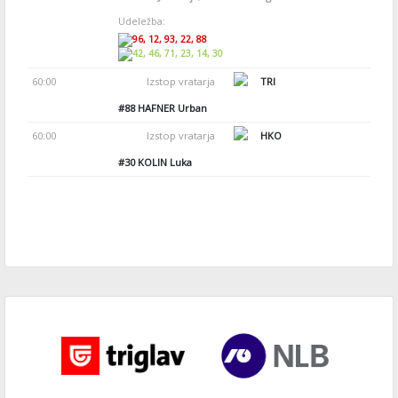
Udeležba:
96, 12, 93, 22, 88
42, 46, 71, 23, 14, 30
60:00
Izstop vratarja
TRI
#88
HAFNER Urban
60:00
Izstop vratarja
HKO
#30
KOLIN Luka