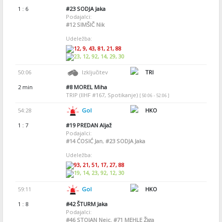
1 : 6
#23
SODJA Jaka
Podajalci:
#12
SIMŠIČ Nik
Udeležba:
12, 9, 43, 81, 21, 88
23, 12, 92, 14, 29, 30
50:06
Izključitev
TRI
2 min
#8
MOREL Miha
TRIP (IIHF #167, Spotikanje)
[ 50:06 - 52:06 ]
54:28
Gol
HKO
1 : 7
#19
PREDAN Aljaž
Podajalci:
#14
ĆOSIĆ Jan
,
#23
SODJA Jaka
Udeležba:
93, 21, 51, 17, 27, 88
19, 14, 23, 92, 12, 30
59:11
Gol
HKO
1 : 8
#42
ŠTURM Jaka
Podajalci:
#46
STOJAN Nejc
,
#71
MEHLE Žiga