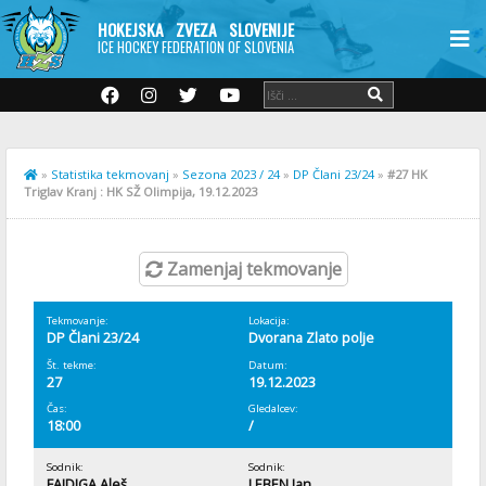
HOKEJSKA ZVEZA SLOVENIJE
ICE HOCKEY FEDERATION OF SLOVENIA
»
Statistika tekmovanj
»
Sezona 2023 / 24
»
DP Člani 23/24
»
#27 HK
Triglav Kranj : HK SŽ Olimpija, 19.12.2023
Zamenjaj tekmovanje
Tekmovanje:
Lokacija:
DP Člani 23/24
Dvorana Zlato polje
Št. tekme:
Datum:
27
19.12.2023
Čas:
Gledalcev:
18:00
/
Sodnik:
Sodnik:
FAJDIGA Aleš
LEBEN Jan