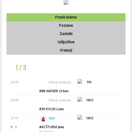
Potek tekme
Postave
Zadetki
Izključitve
Vratarji
1 / 3
00:00
Vstop vratarja
TRI
#88
HAFNER Urban
00:00
Vstop vratarja
HKO
#30
KOLIN Luka
07:01
Gol
HKO
0 : 1
#42
ŠTURM Jaka
Podajalci: