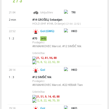
2 / 3
21:04
Izključitev
TRI
2 min
#14
GROŠELJ Sebastjan
HOLD (IIHF #144, Držanje)
[ 21:04 - 22:52 ]
22:52
Gol (GWG)
HKO
1 : 2
#70
(+1)
Podajalci:
#8
MAHKOVEC Marcel
,
#12
SIMŠIČ Nik
Udeležba:
21, 12, 81, 96, 88
70, 8, 12, 22, 92, 30
28:14
Gol
HKO
1 : 3
#12
SIMŠIČ Nik
Podajalci:
#8
MAHKOVEC Marcel
,
#22
HEBAR Tian
Udeležba:
21, 51, 9, 14, 43, 88
12, 8, 22, 46, 70, 30
29:18
Gol
HKO