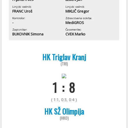
Linjski sodnik:
Linjski sodnik:
FRANC Uroš
MIKLIČ Gregor
Kontrolor:
Zdravstvena oskrba:
-
MediGROS
Zapisnikar:
Časomerilec:
BUKOVNIK Simona
CVEK Marko
HK Triglav Kranj
(TRI)
1 : 8
( 1:1, 0:3, 0:4 )
HK SŽ Olimpija
(HKO)