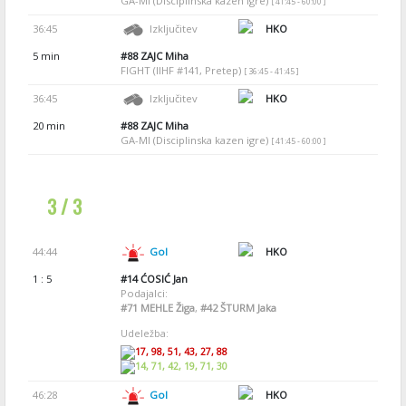
GA-MI (Disciplinska kazen igre)
[ 41:45 - 60:00 ]
36:45
Izključitev
HKO
5 min
#88
ZAJC Miha
FIGHT (IIHF #141, Pretep)
[ 36:45 - 41:45 ]
36:45
Izključitev
HKO
20 min
#88
ZAJC Miha
GA-MI (Disciplinska kazen igre)
[ 41:45 - 60:00 ]
3 / 3
44:44
Gol
HKO
1 : 5
#14
ĆOSIĆ Jan
Podajalci:
#71
MEHLE Žiga
,
#42
ŠTURM Jaka
Udeležba:
17, 98, 51, 43, 27, 88
14, 71, 42, 19, 71, 30
46:28
Gol
HKO