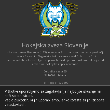
Hokejska zveza Slovenije
Hokejska zveza Slovenije (HZS) je krovna športna organizacija na področju
hokeja v Sloveniji. Organizira tekmovanja v različnih domačih in
mednarodnih hokejskih ligah in pokalih; pod njenim okriljem delujejo tudi
slovenske hokejske reprezentance.
Celovška cesta 25
SI-1000 Ljubljana
Tel: +386 51 270 500
E-mail:
hzs@hokejska-zveza.si
Piškotke uporabljamo za zagotavljanje najboljše izkušnje na
naši spletni strani.
Informacije o uporabi spletnih piškotkov
Več o piškotkih, ki jih uporabljamo, lahko izveste ali jih izklopite
v
nastavitvah
.