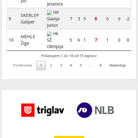
Juš
Jesenice
HK
SKERLEP
9
Slavija
7
3
5
8
0
0
-2
Gašper
Junior
Hk
MEHLE
10
SŽ
5
6
1
7
1
0
0
Žiga
Olimpija
Prikazujem 1 do 10 od 73 zapisov
Predhodna
1
2
3
4
5
…
8
Naslednja