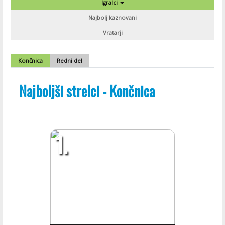
Igralci
Najbolj kaznovani
Vratarji
Končnica
Redni del
Najboljši strelci - Končnica
1.