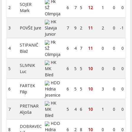
Hk
SOJER
2
SŽ
6
7
5
12
1
0
0
Mark
Olimpija
HK
3
POVŠE Jure
Slavija
7
9
2
11
2
0
-1
Junior
Hk
STIPANIČ
4
SŽ
6
4
7
11
0
0
0
Blaž
Olimpija
HK
SLIVNIK
5
MK
6
5
5
10
0
0
0
Luc
Bled
HDD
FARTEK
6
Hidria
6
5
5
10
3
0
0
Filip
Jesenice
HK
PRETNAR
7
MK
5
4
6
10
1
0
0
Aljoša
Bled
HDD
DOBRAVEC
8
Hidria
6
2
8
10
0
0
0