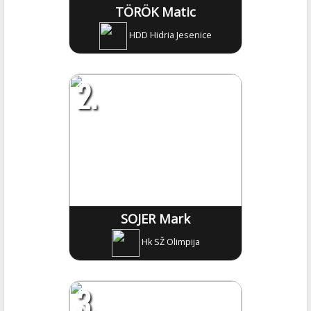
TÖRÖK Matic
HDD Hidria Jesenice
2.
SOJER Mark
Hk SŽ Olimpija
3.