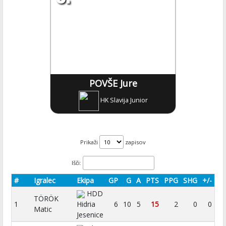
POVŠE Jure
HK Slavija Junior
Prikaži
zapisov
Išči:
#
Igralec
Ekipa
GP
G
A
PTS
PPG
SHG
+/-
HDD
TÖRÖK
1
Hidria
6
10
5
15
2
0
0
Matic
Jesenice