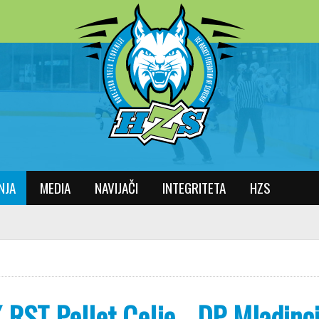
NJA
MEDIA
NAVIJAČI
INTEGRITETA
HZS
 RST Pellet Celje - DP Mladinc