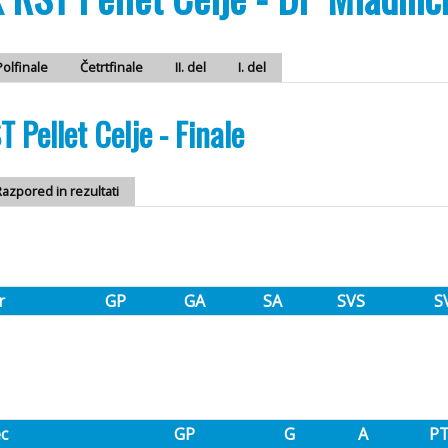
Polfinale
Četrtfinale
II. del
I. del
 Pellet Celje - Finale
azpored in rezultati
r
GP
GA
SA
SVS
S
ec
GP
G
A
P