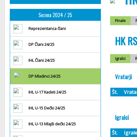
Sezona 2024 / 25
Finale
Reprezentanca člani
HK RST
DP Člani 24/25
Igralci
R
IHL Člani 24/25
Vratarji
DP Mladinci 24/25
Št.
Vrata
IHL U-17 Kadeti 24/25
IHL U-15 Dečki 24/25
Igralci
IHL U-13 Mlajši dečki 24/25
Št.
Igral