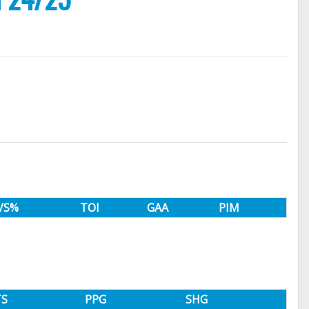
VS%
TOI
GAA
PIM
TS
PPG
SHG