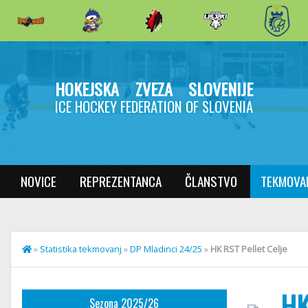
HOKEJSKA ZVEZA SLOVENIJE
ICE HOCKEY FEDERATION OF SLOVENIA
NOVICE
REPREZENTANCA
ČLANSTVO
TEKMOVA
»
Statistika tekmovanj
»
DP Mladinci 24/25
»
HK RST Pellet Celje
HK
Sezona 2025/26