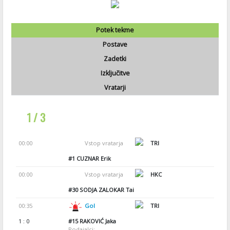
Potek tekme
Postave
Zadetki
Izključitve
Vratarji
1 / 3
00:00
Vstop vratarja
TRI
#1
CUZNAR Erik
00:00
Vstop vratarja
HKC
#30
SODJA ZALOKAR Tai
00:35
Gol
TRI
1 : 0
#15
RAKOVIĆ Jaka
Podajalci: