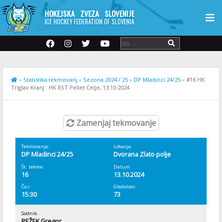
HOKEJSKA ZVEZA SLOVENIJE
ICE HOCKEY FEDERATION OF SLOVENIA
»
Statistika tekmovanj
»
Sezona 2024 / 25
»
DP Mladinci 24/25
»
#16 HK
Triglav Kranj : HK RST Pellet Celje, 13.10.2024
Zamenjaj tekmovanje
Tekmovanje:
Lokacija:
DP Mladinci 24/25
Dvorana Zlato polje
Št. tekme:
Datum:
16
13.10.2024
Čas:
Gledalcev:
15:30
73
Sodnik:
REŽEK Gregor