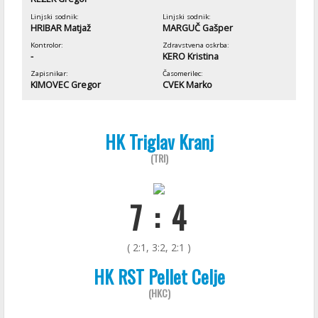
Linjski sodnik:
Linjski sodnik:
HRIBAR Matjaž
MARGUČ Gašper
Kontrolor:
Zdravstvena oskrba:
-
KERO Kristina
Zapisnikar:
Časomerilec:
KIMOVEC Gregor
CVEK Marko
HK Triglav Kranj
(TRI)
7 : 4
( 2:1, 3:2, 2:1 )
HK RST Pellet Celje
(HKC)