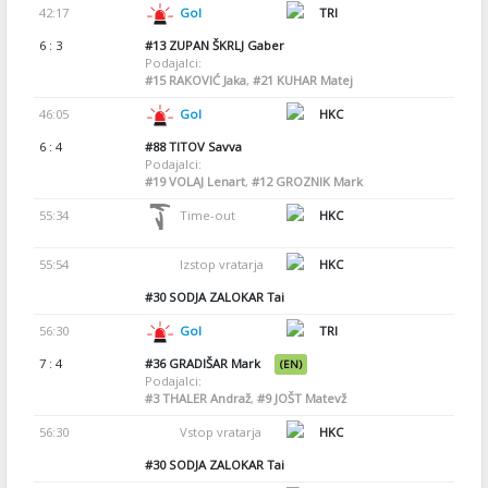
42:17
Gol
TRI
6 : 3
#13
ZUPAN ŠKRLJ Gaber
Podajalci:
#15
RAKOVIĆ Jaka
,
#21
KUHAR Matej
46:05
Gol
HKC
6 : 4
#88
TITOV Savva
Podajalci:
#19
VOLAJ Lenart
,
#12
GROZNIK Mark
55:34
Time-out
HKC
55:54
Izstop vratarja
HKC
#30
SODJA ZALOKAR Tai
56:30
Gol
TRI
7 : 4
#36
GRADIŠAR Mark
(EN)
Podajalci:
#3
THALER Andraž
,
#9
JOŠT Matevž
56:30
Vstop vratarja
HKC
#30
SODJA ZALOKAR Tai