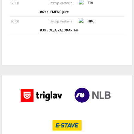
60:00
Izstop vratarja
TRI
#69
KLEMENC Jure
60:00
Izstop vratarja
HKC
#30
SODJA ZALOKAR Tai