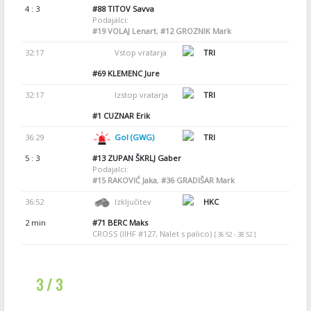
4 : 3
#88
TITOV Savva
Podajalci:
#19
VOLAJ Lenart
,
#12
GROZNIK Mark
32:17
Vstop vratarja
TRI
#69
KLEMENC Jure
32:17
Izstop vratarja
TRI
#1
CUZNAR Erik
36:29
Gol (GWG)
TRI
5 : 3
#13
ZUPAN ŠKRLJ Gaber
Podajalci:
#15
RAKOVIĆ Jaka
,
#36
GRADIŠAR Mark
36:52
Izključitev
HKC
2 min
#71
BERC Maks
CROSS (IIHF #127, Nalet s palico)
[ 36:52 - 38:52 ]
3 / 3