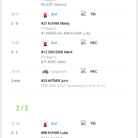
#9
JOŠT Matevž
04:21
Gol
TRI
2 : 0
#21
KUHAR Matej
Podajalci:
#7
MARN Val
,
#88
KUHAR Luka
15:47
Gol
HKC
2 : 1
#12
GROZNIK Mark
Podajalci:
#71
BERC Maks
18:18
Izključitev
HKC
2 min
#23
APŠNER Jure
TRIP (IIHF #167, Spotikanje)
[ 18:18 - 20:18 ]
2 / 3
21:34
Gol
TRI
3 : 1
#88
KUHAR Luka
(brez podaje)