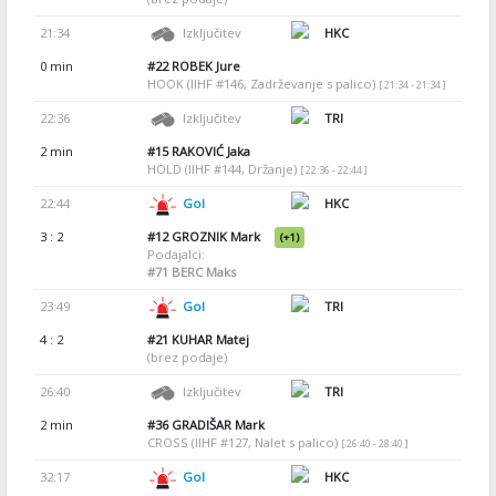
21:34
Izključitev
HKC
0 min
#22
ROBEK Jure
HOOK (IIHF #146, Zadrževanje s palico)
[ 21:34 - 21:34 ]
22:36
Izključitev
TRI
2 min
#15
RAKOVIĆ Jaka
HOLD (IIHF #144, Držanje)
[ 22:36 - 22:44 ]
22:44
Gol
HKC
3 : 2
#12
GROZNIK Mark
(+1)
Podajalci:
#71
BERC Maks
23:49
Gol
TRI
4 : 2
#21
KUHAR Matej
(brez podaje)
26:40
Izključitev
TRI
2 min
#36
GRADIŠAR Mark
CROSS (IIHF #127, Nalet s palico)
[ 26:40 - 28:40 ]
32:17
Gol
HKC