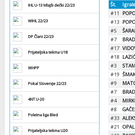
Št.
Igral
IHL U-13 Mlajši dečki 22/23
#11
POPO
WIHL 22/23
#13
POPOV
#5
ŠARA
DP Člani 22/23
#7
BRAD
#17
VIDOV
Prijateljska tekma U18
#18
LAZIĆ
#3
STAM
WHPP
#19
ŠMAK
#9
MATO
Pokal Slovenije 22/23
#7
BRAD
4NT U-20
#4
MIRK
#8
GAČE
Poletna liga Bled
#33
ALEK
#21
OPAL
Prijateljska tekma U20