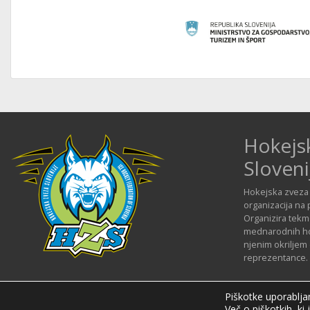
Hokejs
Sloveni
Hokejska zveza 
organizacija na 
Organizira tekmo
mednarodnih hok
njenim okriljem
reprezentance.
Piškotke uporabljam
Več o piškotkih, ki 