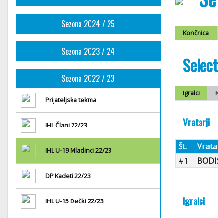
Sezona 2024 / 25
Končnica
Sezona 2023 / 24
Selec
Sezona 2022 / 23
Igralci
R
Prijateljska tekma
Vratarji
IHL Člani 22/23
Št.
Vrata
IHL U-19 Mladinci 22/23
#1
BODIŠ
DP Kadeti 22/23
Igralci
IHL U-15 Dečki 22/23