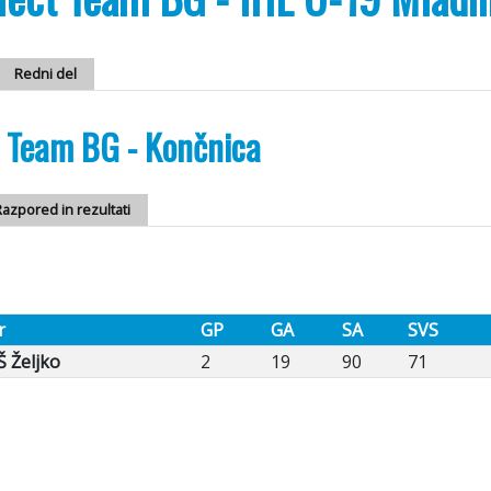
Redni del
t Team BG - Končnica
azpored in rezultati
r
GP
GA
SA
SVS
 Željko
2
19
90
71