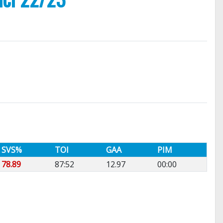
SVS%
TOI
GAA
PIM
78.89
87:52
12.97
00:00