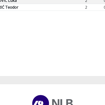
OVIĆ Luka
2
IĆ Teodor
2