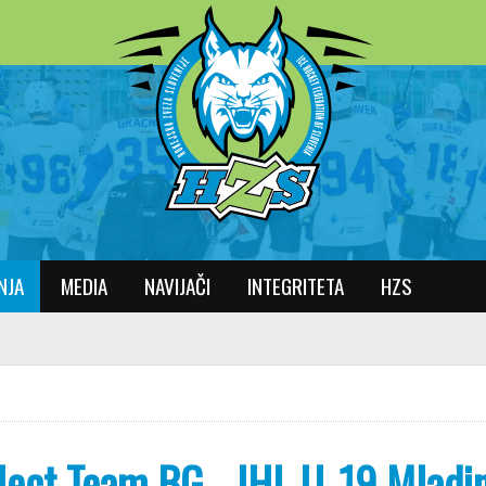
NJA
MEDIA
NAVIJAČI
INTEGRITETA
HZS
lect Team BG - IHL U-19 Mladi