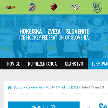
HOKEJSKA ZVEZA SLOVENIJE
ICE HOCKEY FEDERATION OF SLOVENIA
NOVICE
REPREZENTANCA
ČLANSTVO
TEKMOVA
»
Statistika tekmovanj
»
IHL U-19 Mladinci 22/23
»
Select Team BG
Se
Sezona 2025/26