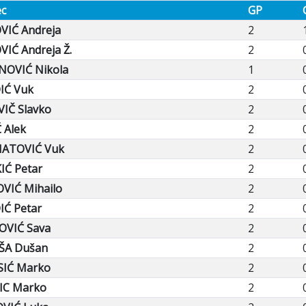
ec
GP
VIĆ Andreja
2
IĆ Andreja Ž.
2
NOVIĆ Nikola
1
IĆ Vuk
2
IČ Slavko
2
 Alek
2
ATOVIĆ Vuk
2
IĆ Petar
2
VIĆ Mihailo
2
IĆ Petar
2
OVIĆ Sava
2
ŠA Dušan
2
SIĆ Marko
2
IC Marko
2