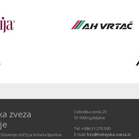
ka zveza
Celovška cesta 25
SI-1000 Ljubljana
je
Tel: +386 51 270 500
E-mail:
hzs@hokejska-zveza.si
Slovenije (HZS) je krovna športna