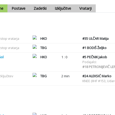
me
Postave
Zadetki
Izključitve
Vratarji
stop vratarja
HKO
#35
ULČAR Matija
stop vratarja
TBG
#1
BODIŠ Željko
Gol
HKO
1 : 0
#5
PEČNIK Jakob
Podajalci:
#18
PETRONIJEVIČ LEP
zključitev
TBG
2 min
#24
ALEKSIĆ Marko
KNEE (IIHF #153, Uda