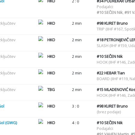
Gol
HKO
2 : 0
#34
PODREKAR Urba
Podajalci:
#10
SEČEN Nik
,
#91
V
zključitev
HKO
2 min
#98
KURET Bruno
TRIP (IIHF #167, Spot
zključitev
HKO
2 min
#18
PETRONIJEVIČ LEP
SLASH (IIHF #159, Uda
zključitev
HKO
2 min
#10
SEČEN Nik
HOOK (IIHF #146, Zadr
zključitev
HKO
2 min
#22
HEBAR Tian
BOARD (IIHF #119, Na
zključitev
TBG
2 min
#15
MLADENOVIĆ Kos
HOOK (IIHF #146, Zadr
Gol
HKO
3 : 0
#98
KURET Bruno
(brez podaje)
Gol (GWG)
HKO
4 : 0
#10
SEČEN Nik
Podajalci:
#91
VAHEN Martin
,
#