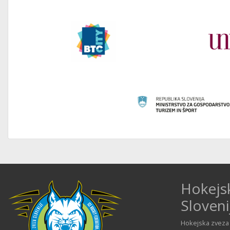
Hokejs
Sloveni
Hokejska zveza 