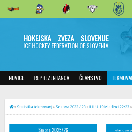
HOKEJSKA ZVEZA SLOVENIJE
ICE HOCKEY FEDERATION OF SLOVENIA
NOVICE
REPREZENTANCA
ČLANSTVO
TEKMOVA
»
Statistika tekmovanj
»
Sezona 2022 / 23
»
IHL U-19 Mladinci 22/23
Sezona 2025/26
Tekmovanj