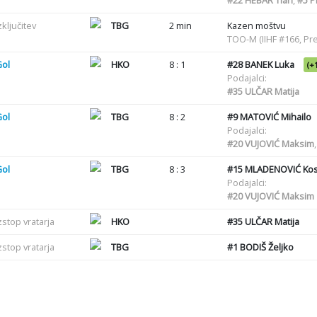
zključitev
TBG
2 min
Kazen moštvu
TOO-M (IIHF #166, Pr
Gol
HKO
8 : 1
#28
BANEK Luka
(+
Podajalci:
#35
ULČAR Matija
Gol
TBG
8 : 2
#9
MATOVIĆ Mihailo
Podajalci:
#20
VUJOVIĆ Maksim
Gol
TBG
8 : 3
#15
MLADENOVIĆ Kos
Podajalci:
#20
VUJOVIĆ Maksim
zstop vratarja
HKO
#35
ULČAR Matija
zstop vratarja
TBG
#1
BODIŠ Željko