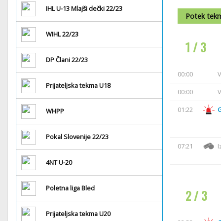
IHL U-13 Mlajši dečki 22/23
Potek tek
WIHL 22/23
1 / 3
DP Člani 22/23
00:00
V
Prijateljska tekma U18
00:00
V
01:22
WHPP
Pokal Slovenije 22/23
07:21
I
4NT U-20
Poletna liga Bled
2 / 3
Prijateljska tekma U20