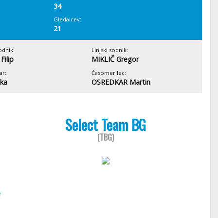
34
Gledalcev:
21
odnik:
Linjski sodnik:
Filip
MIKLIČ Gregor
ar:
Časomerilec:
ka
OSREDKAR Martin
Select Team BG
(TBG)
e