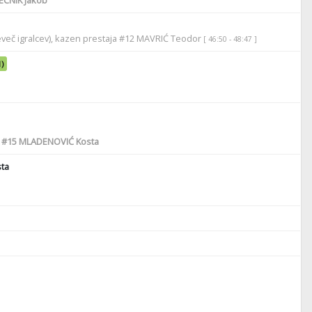
eveč igralcev), kazen prestaja #12 MAVRIĆ Teodor
[ 46:50 - 48:47 ]
1)
,
#15
MLADENOVIĆ Kosta
ta