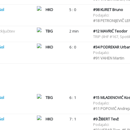
Gol
HKO
5 : 0
#98
KURET Bruno
Podajalci:
#18
PETRONIJEVIČ LEP
zključitev
TBG
2 min
#12
MAVRIĆ Teodor
TRIP (IIHF #167, Spot
Gol
HKO
6 : 0
#34
PODREKAR Urba
Podajalci:
#91
VAHEN Martin
Gol
TBG
6 : 1
#15
MLADENOVIĆ Kos
Podajalci:
#11
POPOVIĆ Andrej
Gol
HKO
7 : 1
#9
ŽIBERT Tevž
Podajalci:
#22
HEBAR Tian
,
#5
P