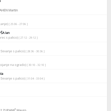
n
AHEN Martin
ikanje)
[ 25:06 - 27:06 ]
ŠA Ian
rec s palico)
[ 27:12 - 29:12 ]
ževanje s palico)
[ 28:36 - 30:36 ]
bijanje na ogrado)
[ 30:10 - 32:10 ]
ta
ževanje s palico)
[ 31:04 - 33:04 ]
52
ZUPANIČ Mauro