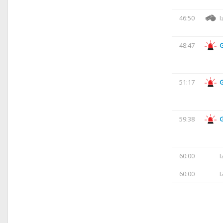
46:50
I
48:47
51:17
59:38
60:00
I
60:00
I