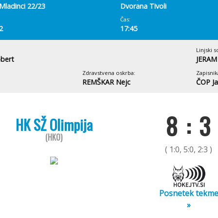
Mladinci 22/23
Dvorana Tivoli
Čas:
2
17:45
Linjski s
bert
JERAM 
Zdravstvena oskrba:
Zapisnik
REMŠKAR Nejc
ČOP Ja
8 : 3
HK SŽ Olimpija
(HKO)
( 1:0, 5:0, 2:3 )
Posnetek tekm
»