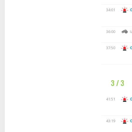
34:01
36:00
I
37:50
3 / 3
41:51
43:19