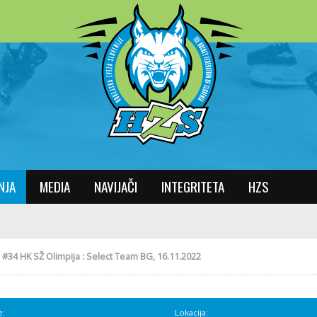
NJA
MEDIA
NAVIJAČI
INTEGRITETA
HZS
»
#34 HK SŽ Olimpija : Select Team BG, 16.11.2022
e:
Lokacija: