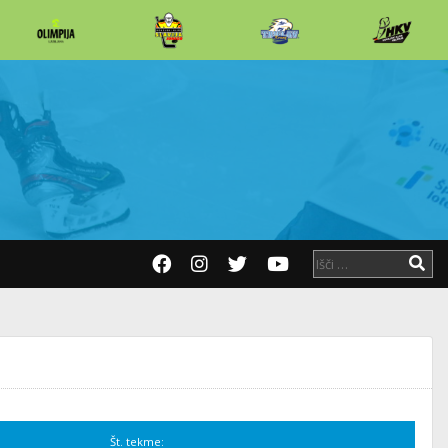
Št. tekme: