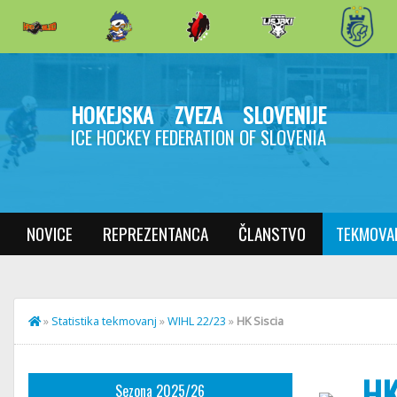
HOKEJSKA ZVEZA SLOVENIJE
ICE HOCKEY FEDERATION OF SLOVENIA
NOVICE
REPREZENTANCA
ČLANSTVO
TEKMOVA
»
Statistika tekmovanj
»
WIHL 22/23
»
HK Siscia
HK
Sezona 2025/26