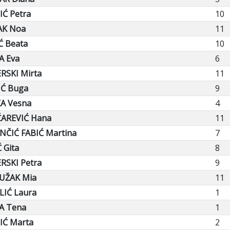
Ć Petra
10
K Noa
11
Ć Beata
10
A Eva
6
RSKI Mirta
11
IĆ Buga
9
A Vesna
4
AREVIĆ Hana
11
NČIĆ FABIĆ Martina
7
 Gita
8
RSKI Petra
9
UŽAK Mia
11
LIĆ Laura
1
A Tena
1
IĆ Marta
2