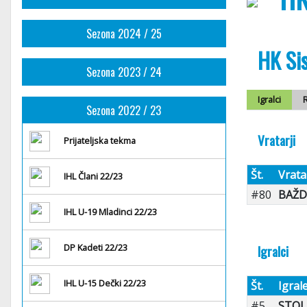
Sezona 2024 / 25
HK Si
Sezona 2023 / 24
Igralci
R
Sezona 2022 / 23
Vratarji
Prijateljska tekma
Št.
Vrata
IHL Člani 22/23
#80
BAŽDA
IHL U-19 Mladinci 22/23
DP Kadeti 22/23
Igralci
IHL U-15 Dečki 22/23
Št.
Igral
#5
STOL