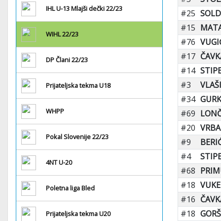
IHL U-13 Mlajši dečki 22/23
#25
SOLDI
#15
MATA
WIHL 22/23
#76
VUGI
#17
ČAVK
DP Člani 22/23
#14
STIPE
#3
VLAŠ
Prijateljska tekma U18
#34
GURK
WHPP
#69
LONČ
#20
VRBA
Pokal Slovenije 22/23
#9
BERIĆ
#4
STIPE
4NT U-20
#68
PRIM
#18
VUKE
Poletna liga Bled
#16
ČAVK
#18
GORŠ
Prijateljska tekma U20