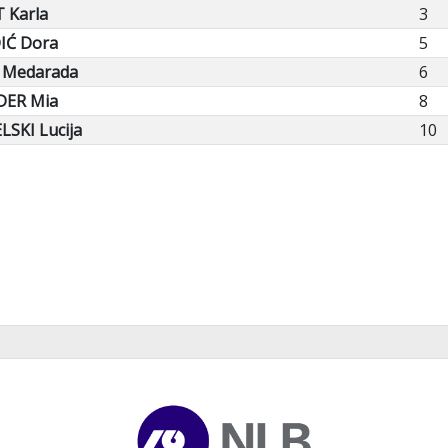
 Karla
3
IĆ Dora
5
 Medarada
6
DER Mia
8
LSKI Lucija
10