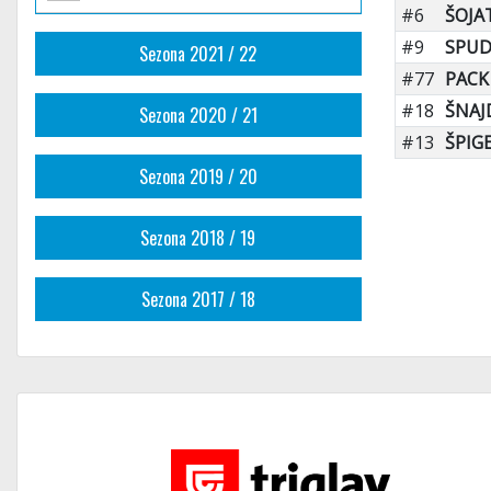
#6
ŠOJAT
#9
SPUD
Sezona 2021 / 22
#77
PACK
#18
ŠNAJ
Sezona 2020 / 21
#13
ŠPIGE
Sezona 2019 / 20
Sezona 2018 / 19
Sezona 2017 / 18