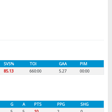
SVS%
TOI
GAA
PIM
85.13
660:00
5.27
00:00
G
A
PTS
PPG
SHG
5
5
10
2
0