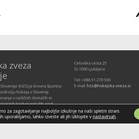
ka zveza
Celovška cesta 25
SI-1000 Ljubljana
je
Tel: +386 51 270 500
E-mail:
hzs@hokejska-zveza.si
Slovenije (HZS) je krovna športna
področju hokeja v Sloveniji.
vanja v različnih domačih in
ejskih ligah in pokalih; pod
 delujejo tudi slovenske hokejske
o za zagotavljanje najboljše izkušnje na naši spletni strani.
jih uporabljamo, lahko izveste ali jih izklopite v
nastavitvah
.