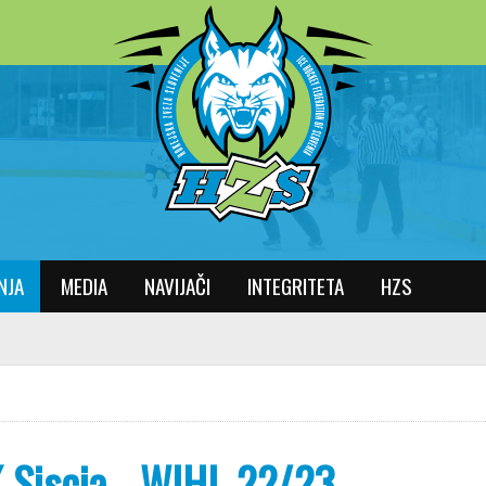
NJA
MEDIA
NAVIJAČI
INTEGRITETA
HZS
 Siscia - WIHL 22/23