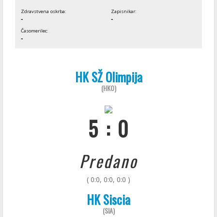
Zdravstvena oskrba:
Zapisnikar:
-
-
Časomerilec:
-
HK SŽ Olimpija
(HKO)
5 : 0
Predano
( 0:0, 0:0, 0:0 )
HK Siscia
(SIA)