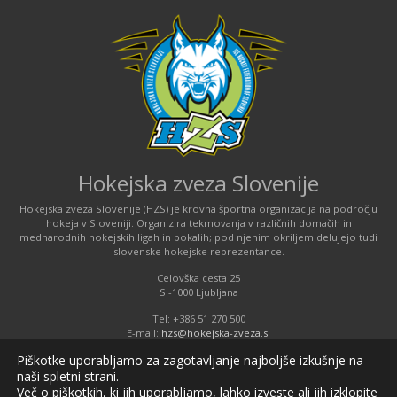
Hokejska zveza Slovenije
Hokejska zveza Slovenije (HZS) je krovna športna organizacija na področju
hokeja v Sloveniji. Organizira tekmovanja v različnih domačih in
mednarodnih hokejskih ligah in pokalih; pod njenim okriljem delujejo tudi
slovenske hokejske reprezentance.
Celovška cesta 25
SI-1000 Ljubljana
Tel: +386 51 270 500
E-mail:
hzs@hokejska-zveza.si
Piškotke uporabljamo za zagotavljanje najboljše izkušnje na
naši spletni strani.
Informacije o uporabi spletnih piškotkov
Več o piškotkih, ki jih uporabljamo, lahko izveste ali jih izklopite