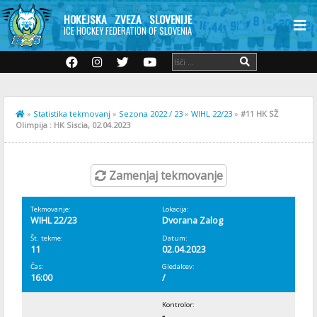
HOKEJSKA ZVEZA SLOVENIJE
ICE HOCKEY FEDERATION OF SLOVENIA
»
Statistika tekmovanj
»
Sezona 2022 / 23
»
WIHL 22/23
»
#11 HK SŽ
Olimpija : HK Siscia, 02.04.2023
Zamenjaj tekmovanje
Tekmovanje:
Lokacija:
WIHL 22/23
Dvorana Zalog
Št. tekme:
Datum:
11
02.04.2023
Čas:
Gledalcev:
16:00
/
Kontrolor:
-