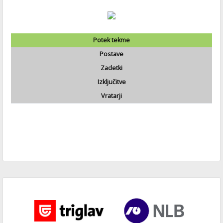
Potek tekme
Postave
Zadetki
Izključitve
Vratarji