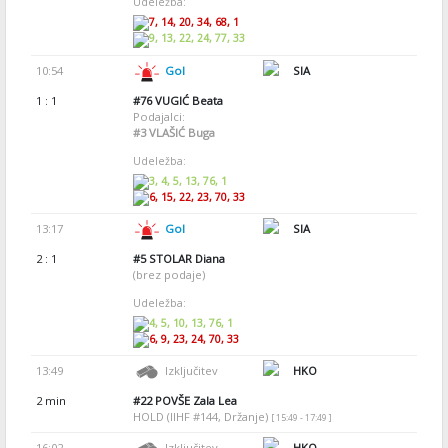
Udeležba:
7, 14, 20, 34, 68, 1
9, 13, 22, 24, 77, 33
10:54
Gol
SIA
1 : 1
#76
VUGIĆ Beata
Podajalci:
#3
VLAŠIĆ Buga
Udeležba:
3, 4, 5, 13, 76, 1
6, 15, 22, 23, 70, 33
13:17
Gol
SIA
2 : 1
#5
STOLAR Diana
(brez podaje)
Udeležba:
4, 5, 10, 13, 76, 1
6, 9, 23, 24, 70, 33
13:49
Izključitev
HKO
2 min
#22
POVŠE Zala Lea
HOLD (IIHF #144, Držanje)
[ 15:49 - 17:49 ]
16:02
Izključitev
HKO