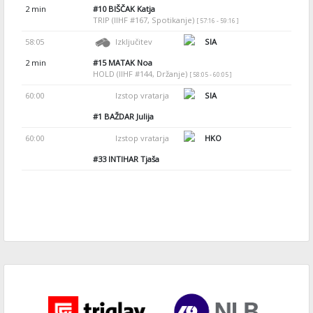
2 min
#10
BIŠČAK Katja
TRIP (IIHF #167, Spotikanje)
[ 57:16 - 59:16 ]
58:05
Izključitev
SIA
2 min
#15
MATAK Noa
HOLD (IIHF #144, Držanje)
[ 58:05 - 60:05 ]
60:00
Izstop vratarja
SIA
#1
BAŽDAR Julija
60:00
Izstop vratarja
HKO
#33
INTIHAR Tjaša