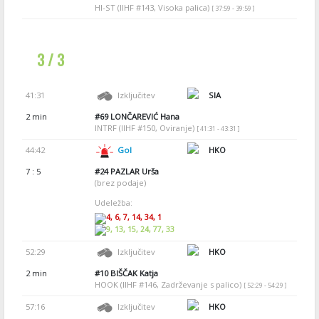
HI-ST (IIHF #143, Visoka palica)
[ 37:59 - 39:59 ]
3 / 3
41:31
Izključitev
SIA
2 min
#69
LONČAREVIĆ Hana
INTRF (IIHF #150, Oviranje)
[ 41:31 - 43:31 ]
44:42
Gol
HKO
7 : 5
#24
PAZLAR Urša
(brez podaje)
Udeležba:
4, 6, 7, 14, 34, 1
9, 13, 15, 24, 77, 33
52:29
Izključitev
HKO
2 min
#10
BIŠČAK Katja
HOOK (IIHF #146, Zadrževanje s palico)
[ 52:29 - 54:29 ]
57:16
Izključitev
HKO