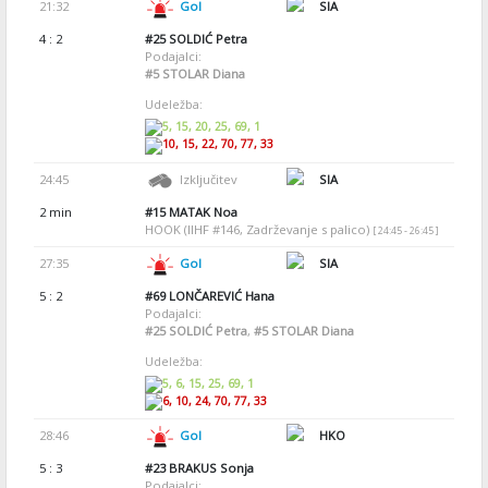
21:32
Gol
SIA
4 : 2
#25
SOLDIĆ Petra
Podajalci:
#5
STOLAR Diana
Udeležba:
5, 15, 20, 25, 69, 1
10, 15, 22, 70, 77, 33
24:45
Izključitev
SIA
2 min
#15
MATAK Noa
HOOK (IIHF #146, Zadrževanje s palico)
[ 24:45 - 26:45 ]
27:35
Gol
SIA
5 : 2
#69
LONČAREVIĆ Hana
Podajalci:
#25
SOLDIĆ Petra
,
#5
STOLAR Diana
Udeležba:
5, 6, 15, 25, 69, 1
6, 10, 24, 70, 77, 33
28:46
Gol
HKO
5 : 3
#23
BRAKUS Sonja
Podajalci: