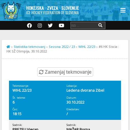
HOKEJSKA ZVEZA SLOVENIJE
ICE HOCKEY FEDERATION OF SLOVENIA
»
Statistika tekmovanj
»
Sezona 2022 / 23
»
WIHL 22/23
»
#6 HK Siscia :
HK SŽ Olimpija, 30.10.2022
Zamenjaj tekmovanje
Tekmovanje:
Lokacija:
WIHL 22/23
Ledena dvorana Zibel
Št. tekme:
Datum:
6
30.10.2022
Čas:
Gledalcev:
18:15
/
Sodnik:
Sodnik:
PREZELJ Vjeran
MAŽAR Borna