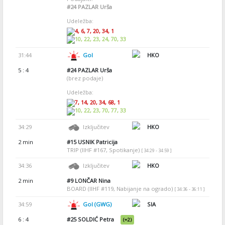
#24
PAZLAR Urša
Udeležba:
4, 6, 7, 20, 34, 1
10, 22, 23, 24, 70, 33
31:44
Gol
HKO
5 : 4
#24
PAZLAR Urša
(brez podaje)
Udeležba:
7, 14, 20, 34, 68, 1
10, 22, 23, 70, 77, 33
34:29
Izključitev
HKO
2 min
#15
USNIK Patricija
TRIP (IIHF #167, Spotikanje)
[ 34:29 - 34:59 ]
34:36
Izključitev
HKO
2 min
#9
LONČAR Nina
BOARD (IIHF #119, Nabijanje na ogrado)
[ 34:36 - 36:11 ]
34:59
Gol (GWG)
SIA
6 : 4
#25
SOLDIĆ Petra
(+2)