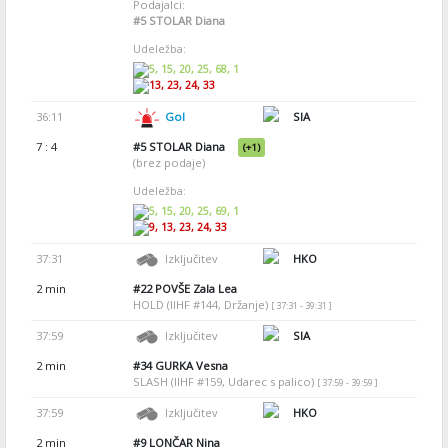
Podajalci:
#5
STOLAR Diana
Udeležba:
5, 15, 20, 25, 68, 1
13, 23, 24, 33
36:11
Gol
SIA
7 : 4
#5
STOLAR Diana
(+1)
(brez podaje)
Udeležba:
5, 15, 20, 25, 69, 1
9, 13, 23, 24, 33
37:31
Izključitev
HKO
2 min
#22
POVŠE Zala Lea
HOLD (IIHF #144, Držanje)
[ 37:31 - 39:31 ]
37:59
Izključitev
SIA
2 min
#34
GURKA Vesna
SLASH (IIHF #159, Udarec s palico)
[ 37:59 - 39:59 ]
37:59
Izključitev
HKO
2 min
#9
LONČAR Nina