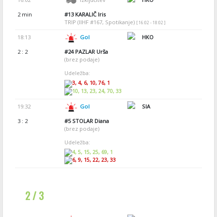
2 min
#13
KARALIČ Iris
TRIP (IIHF #167, Spotikanje)
[ 16:02 - 18:02 ]
18:13
Gol
HKO
2 : 2
#24
PAZLAR Urša
(brez podaje)
Udeležba:
3, 4, 6, 10, 76, 1
10, 13, 23, 24, 70, 33
19:32
Gol
SIA
3 : 2
#5
STOLAR Diana
(brez podaje)
Udeležba:
4, 5, 15, 25, 69, 1
6, 9, 15, 22, 23, 33
2 / 3