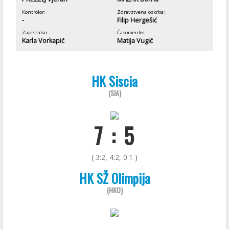
Kontrolor:
Zdravstvena oskrba:
-
Filip Hergešić
Zapisnikar:
Časomerilec:
Karla Vorkapić
Matija Vugić
HK Siscia
(SIA)
7 : 5
( 3:2, 4:2, 0:1 )
HK SŽ Olimpija
(HKO)