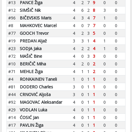
#13
PANCE Žiga
4
2
7
9
0
0
#12
SIMŠIČ Nik
4
6
2
8
3
0
#96
BIČEVSKIS Maris
4
3
4
7
1
0
#8
MAHKOVEC Marcel
4
0
7
7
0
0
#77
GOOCH Trevor
4
2
3
5
0
0
#19
PREDAN Aljaž
3
3
1
4
1
0
#23
SODJA Jaka
4
2
2
4
1
0
#72
MAŠIČ Bine
4
0
3
3
0
0
#10
BERIČIČ Miha
4
2
0
2
0
0
#71
MEHLE Žiga
4
1
1
2
0
0
#4
RONKAINEN Taneli
1
0
1
1
0
0
#81
DODERO Charles
3
0
1
1
0
0
#44
CRNOVIĆ Aljoša
3
0
1
1
0
0
#92
MAGOVAC Aleksandar
4
0
1
1
0
0
#29
VODLAN Luka
4
0
1
1
0
0
#14
ĆOSIĆ Jan
4
0
1
1
0
0
#17
PAVLIN Žiga
4
0
1
1
0
0