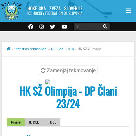
HOKEJSKA ZVEZA SLOVENIJE
ICE HOCKEY FEDERATION OF SLOVENIA
»
Statistika tekmovanj
»
DP Člani 23/24
»
HK SŽ Olimpija
Zamenjaj tekmovanje
HK SŽ Olimpija - DP Člani
23/24
Finale
II. DEL
I. DEL