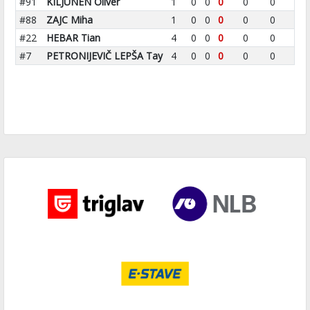
#91
KILJUNEN Oliver
1
0
0
0
0
0
#88
ZAJC Miha
1
0
0
0
0
0
#22
HEBAR Tian
4
0
0
0
0
0
#7
PETRONIJEVIČ LEPŠA Tay
4
0
0
0
0
0