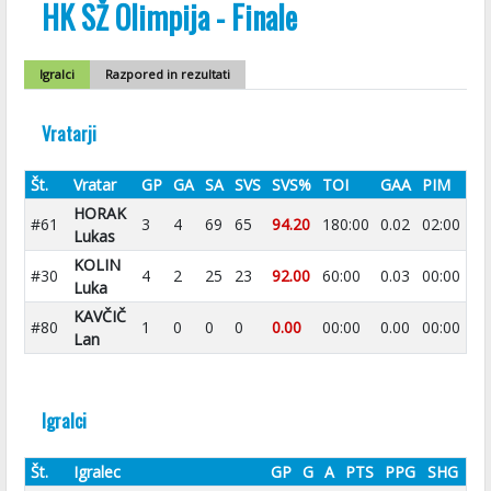
HK SŽ Olimpija - Finale
Igralci
Razpored in rezultati
Vratarji
Št.
Vratar
GP
GA
SA
SVS
SVS%
TOI
GAA
PIM
HORAK
#61
3
4
69
65
94.20
180:00
0.02
02:00
Lukas
KOLIN
#30
4
2
25
23
92.00
60:00
0.03
00:00
Luka
KAVČIČ
#80
1
0
0
0
0.00
00:00
0.00
00:00
Lan
Igralci
Št.
Igralec
GP
G
A
PTS
PPG
SHG