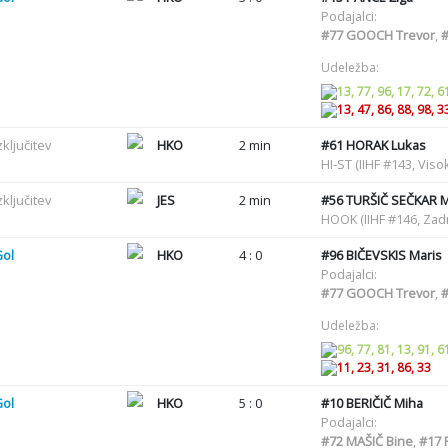
Podajalci:
#77
GOOCH Trevor
,
Udeležba:
13, 77, 96, 17, 72, 6
13, 47, 86, 88, 98, 3
zključitev
HKO
2 min
#61
HORAK Lukas
HI-ST (IIHF #143, Vi
zključitev
JES
2 min
#56
TURŠIČ SEČKAR M
HOOK (IIHF #146, Zadr
Gol
HKO
4 : 0
#96
BIČEVSKIS Maris
Podajalci:
#77
GOOCH Trevor
,
Udeležba:
96, 77, 81, 13, 91, 6
11, 23, 31, 86, 33
Gol
HKO
5 : 0
#10
BERIČIČ Miha
Podajalci:
#72
MAŠIČ Bine
,
#17
P