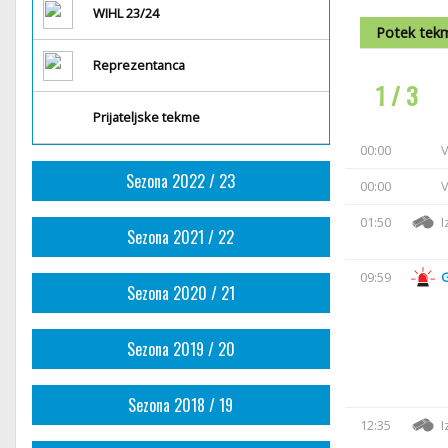
WIHL 23/24
Potek tek
Reprezentanca
1 / 3
Prijateljske tekme
00:00
V
Sezona 2022 / 23
00:00
V
01:50
I
Sezona 2021 / 22
09:59
Sezona 2020 / 21
Sezona 2019 / 20
Sezona 2018 / 19
12:35
I