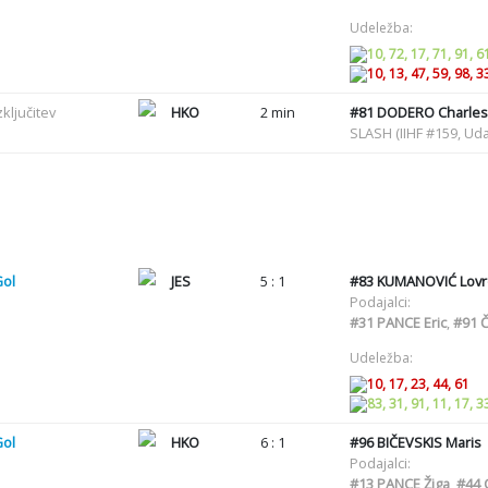
Udeležba:
10, 72, 17, 71, 91, 6
10, 13, 47, 59, 98, 3
zključitev
HKO
2 min
#81
DODERO Charles
SLASH (IIHF #159, Uda
Gol
JES
5 : 1
#83
KUMANOVIĆ Lovr
Podajalci:
#31
PANCE Eric
,
#91
Č
Udeležba:
10, 17, 23, 44, 61
83, 31, 91, 11, 17, 3
Gol
HKO
6 : 1
#96
BIČEVSKIS Maris
Podajalci:
#13
PANCE Žiga
,
#44
C