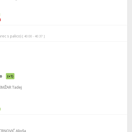
1
3
rec s palico)
[ 40:00 - 40:37 ]
o
(+1)
IMŽAR Tadej
3
RNOVIĆ Aljoša