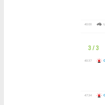
40:00
I
3 / 3
40:37
47:34