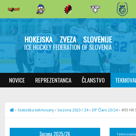
HOKEJSKA ZVEZA SLOVENIJE
ICE HOCKEY FEDERATION OF SLOVENIA
NOVICE
REPREZENTANCA
ČLANSTVO
TEKMOVA
»
Statistika tekmovanj
»
Sezona 2023 / 24
»
DP Člani 23/24
»
#35 HK S
Sezona 2025/26
Tekmovanj