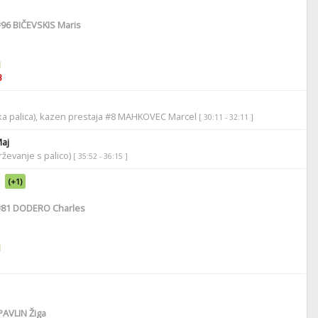
#96
BIČEVSKIS Maris
1
3
soka palica), kazen prestaja #8 MAHKOVEC Marcel
[ 30:11 - 32:11 ]
aj
ževanje s palico)
[ 35:52 - 36:15 ]
(+1)
#81
DODERO Charles
1
AVLIN Žiga