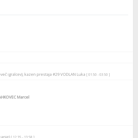
eveč igralcev), kazen prestaja #29 VODLAN Luka
[ 01:50 - 03:50 ]
HKOVEC Marcel
ikanje)
[ 12:35 - 13:58 ]