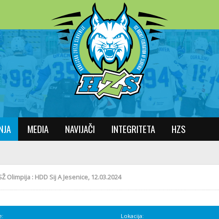
NJA
MEDIA
NAVIJAČI
INTEGRITETA
HZS
Ž Olimpija : HDD Sij A Jesenice, 12.03.2024
e:
Lokacija: