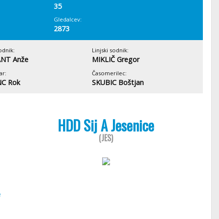
35
Gledalcev:
2873
odnik:
Linjski sodnik:
NT Anže
MIKLIČ Gregor
ar:
Časomerilec:
C Rok
SKUBIC Boštjan
HDD Sij A Jesenice
(JES)
e