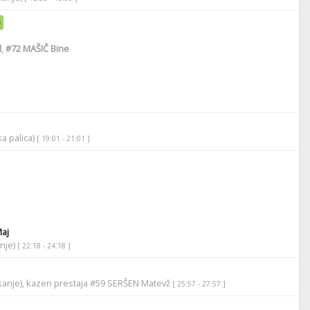
l
,
#72
MAŠIČ Bine
ka palica)
[ 19:01 - 21:01 ]
aj
anje)
[ 22:18 - 24:18 ]
tikanje), kazen prestaja #59 SERŠEN Matevž
[ 25:57 - 27:57 ]