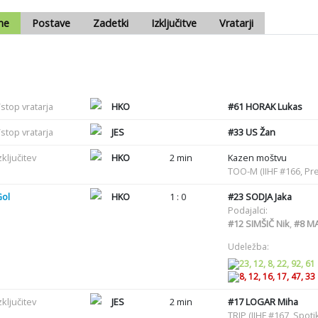
me
Postave
Zadetki
Izključitve
Vratarji
stop vratarja
HKO
#61
HORAK Lukas
stop vratarja
JES
#33
US Žan
zključitev
HKO
2 min
Kazen moštvu
TOO-M (IIHF #166, Pr
Gol
HKO
1 : 0
#23
SODJA Jaka
Podajalci:
#12
SIMŠIČ Nik
,
#8
MA
Udeležba:
23, 12, 8, 22, 92, 61
8, 12, 16, 17, 47, 33
zključitev
JES
2 min
#17
LOGAR Miha
TRIP (IIHF #167, Spot