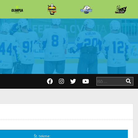
Št. tekme: