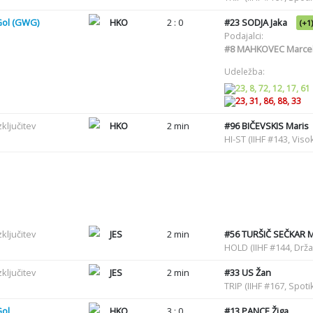
Gol (GWG)
HKO
2 : 0
#23
SODJA Jaka
(+1)
Podajalci:
#8
MAHKOVEC Marce
Udeležba:
23, 8, 72, 12, 17, 61
23, 31, 86, 88, 33
zključitev
HKO
2 min
#96
BIČEVSKIS Maris
HI-ST (IIHF #143, Viso
zključitev
JES
2 min
#56
TURŠIČ SEČKAR M
HOLD (IIHF #144, Drž
zključitev
JES
2 min
#33
US Žan
TRIP (IIHF #167, Spo
Gol
HKO
3 : 0
#13
PANCE Žiga