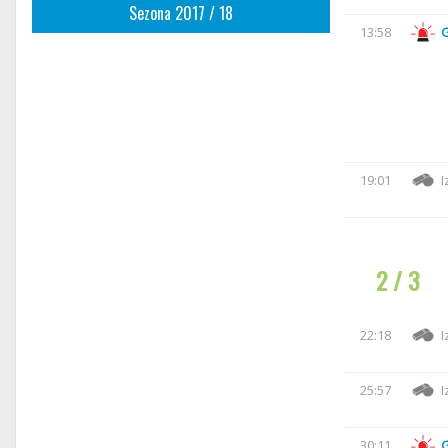
Sezona 2017 / 18
13:58
19:01
I
2 / 3
22:18
I
25:57
I
30:11