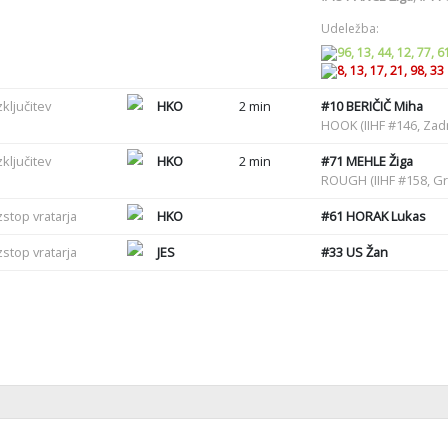
Udeležba:
96, 13, 44, 12, 77, 6
8, 13, 17, 21, 98, 33
zključitev
HKO
2 min
#10
BERIČIČ Miha
HOOK (IIHF #146, Zadr
zključitev
HKO
2 min
#71
MEHLE Žiga
ROUGH (IIHF #158, G
zstop vratarja
HKO
#61
HORAK Lukas
zstop vratarja
JES
#33
US Žan