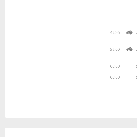
49:26
I
59:00
I
60:00
I
60:00
I