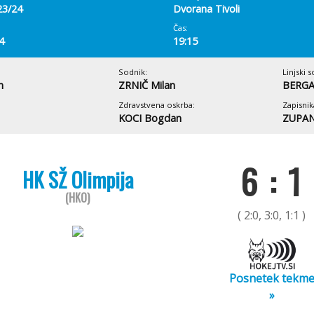
23/24
Dvorana Tivoli
Čas:
4
19:15
Sodnik:
Linjski s
n
ZRNIČ Milan
BERGA
Zdravstvena oskrba:
Zapisnik
KOCI Bogdan
ZUPAN
6 : 1
HK SŽ Olimpija
(HKO)
( 2:0, 3:0, 1:1 )
Posnetek tekm
»