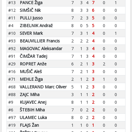
#13
PANCE Žiga
7
3
4
7
0
1
#12
SIMŠIČ Nik
8
3
3
6
0
0
#11
PULLI Jusso
7
2
3
5
0
0
#4
ZIBELNIK Andraž
8
0
5
5
0
0
#10
SEVER Mark
7
3
1
4
0
1
#93
BEAUVILLIER Francis
2
2
2
4
0
0
#92
MAGOVAC Aleksandar
7
1
3
4
0
0
#91
ČIMŽAR Tadej
7
1
3
4
0
0
#29
ROPRET Anže
6
2
1
3
2
0
#16
MUŠIČ Aleš
7
2
1
3
0
0
#71
MEHLE Žiga
2
1
2
3
1
0
#68
VALLERAND Marc Oliver
5
1
2
3
0
0
#88
ZAJC Miha
3
1
1
2
0
0
#9
KUJAVEC Anej
8
1
1
2
0
0
#6
ŠTEBIH Miha
7
0
2
2
0
0
#97
ULAMEC Luka
8
0
2
2
0
0
#19
FLAJS Žan
1
1
0
1
0
0