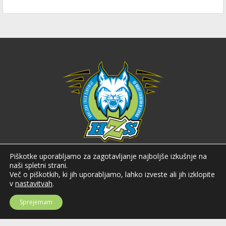
Hokejska zveza Slovenije
Piškotke uporabljamo za zagotavljanje najboljše izkušnje na
naši spletni strani.
Hokejska zveza Slovenije (HZS) je krovna športna organizacija na področju
Več o piškotkih, ki jih uporabljamo, lahko izveste ali jih izklopite
hokeja v Sloveniji. Organizira tekmovanja v različnih domačih in
v
nastavitvah
.
mednarodnih hokejskih ligah in pokalih; pod njenim okriljem delujejo tudi
slovenske hokejske reprezentance.
Sprejemam
Celovška cesta 25
SI-1000 Ljubljana