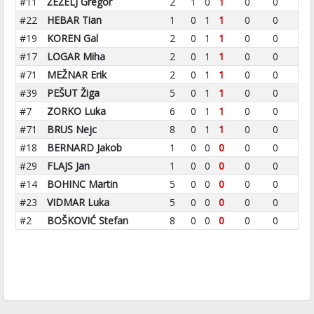
#11
ŽEŽELJ Gregor
2
1
0
1
0
0
#22
HEBAR Tian
1
0
1
1
0
0
#19
KOREN Gal
2
0
1
1
0
0
#17
LOGAR Miha
2
0
1
1
0
0
#71
MEŽNAR Erik
2
0
1
1
0
0
#39
PEŠUT Žiga
5
0
1
1
0
0
#7
ZORKO Luka
6
0
1
1
0
0
#71
BRUS Nejc
8
0
1
1
0
0
#18
BERNARD Jakob
1
0
0
0
0
0
#29
FLAJS Jan
1
0
0
0
0
0
#14
BOHINC Martin
5
0
0
0
0
0
#23
VIDMAR Luka
5
0
0
0
0
0
#2
BOŠKOVIĆ Stefan
8
0
0
0
0
0