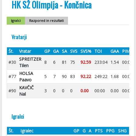
HK SŽ Olimpija - Končnica
Igralci
Razpored in rezultati
Vratarji
Št.
Vratar
GP
GA
SA
SVS
SVS%
TOI
GAA
PIM
SPREITZER
#30
8
6
81
75
92.59
233:04
1.54
00:00
Tilen
HOLSA
#77
5
7
90
83
92.22
249:22
1.68
00:00
Paavo
KAVČIČ
#90
3
0
0
0
0.00
00:00
0.00
00:00
Nal
Igralci
Št.
Igralec
GP
G
A
PTS
PPG
SHG