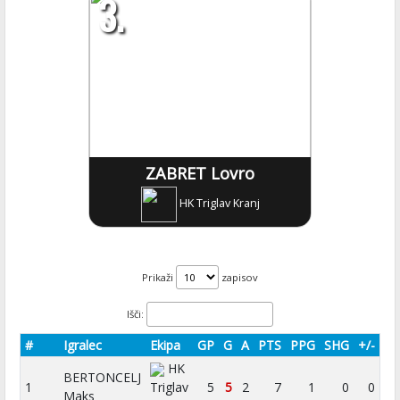
3.
ZABRET Lovro
HK Triglav Kranj
Prikaži
zapisov
Išči:
#
Igralec
Ekipa
GP
G
A
PTS
PPG
SHG
+/-
HK
BERTONCELJ
1
Triglav
5
5
2
7
1
0
0
Maks