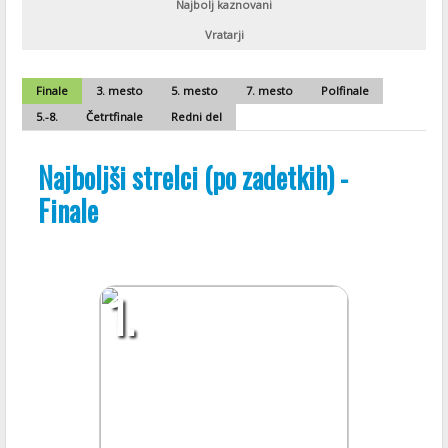
Najbolj kaznovani
Vratarji
Finale
3. mesto
5. mesto
7. mesto
Polfinale
5.-8.
Četrtfinale
Redni del
Najboljši strelci (po zadetkih) -
Finale
1.