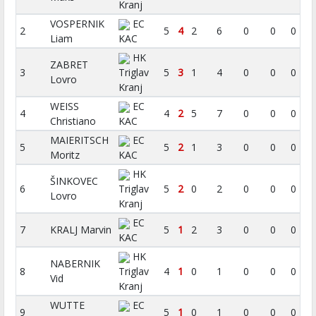
Kranj
VOSPERNIK
EC
2
5
4
2
6
0
0
0
Liam
KAC
HK
ZABRET
3
Triglav
5
3
1
4
0
0
0
Lovro
Kranj
WEISS
EC
4
4
2
5
7
0
0
0
Christiano
KAC
MAIERITSCH
EC
5
5
2
1
3
0
0
0
Moritz
KAC
HK
ŠINKOVEC
6
Triglav
5
2
0
2
0
0
0
Lovro
Kranj
EC
7
KRALJ Marvin
5
1
2
3
0
0
0
KAC
HK
NABERNIK
8
Triglav
4
1
0
1
0
0
0
Vid
Kranj
WUTTE
EC
9
5
1
0
1
0
0
0