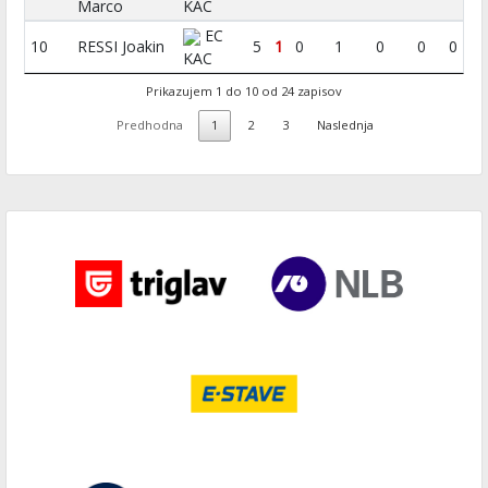
Marco
KAC
EC
10
RESSI Joakin
5
1
0
1
0
0
0
KAC
Prikazujem 1 do 10 od 24 zapisov
Predhodna
1
2
3
Naslednja