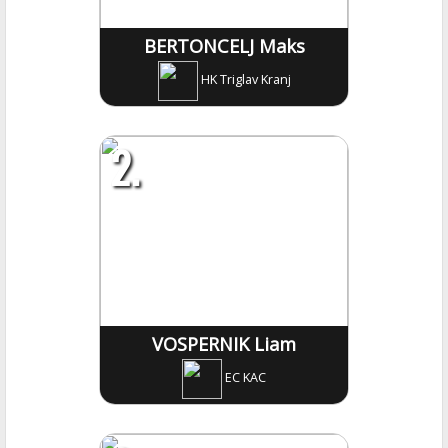
BERTONCELJ Maks
HK Triglav Kranj
2.
VOSPERNIK Liam
EC KAC