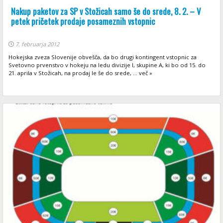
Nakup paketov za SP v Stožicah samo še do srede, 8. 2. – V
petek pričetek prodaje posameznih vstopnic
7. februarja 2012
Hokejska zveza Slovenije obvešča, da bo drugi kontingent vstopnic za
Svetovno prvenstvo v hokeju na ledu divizije I, skupine A, ki bo od 15. do
21. aprila v Stožicah, na prodaj le še do srede, ... več »