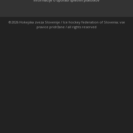
Informacije o uporabi spletnih piškotkov
©2026 Hokejska zveza Slovenije / Ice hockey federation of Slovenia; vse
pravice pridržane / all rights reserved