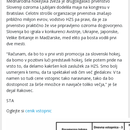
Mednarodna hokejska zveza je drugoligaško prvenstvo
Sloveniji oziroma Ljubljani dodelila maja na kongresu v
Bratislavi. Celotni stroški organizacije prvenstva znašajo
približno milijon evrov, vodstvo HZS pa pravi, da je za
prvenstvo praktično že vse pripravljeno oziroma dogovorjeno.
Slovenija bo igrala v konkurenci Avstrije, Ukrajine, Japonske,
Velike Britanije in Madžarske, med elito pa bosta vodili prvi
dve mesti.
“Računam, da bo to v prvi vrsti promocija za slovenski hokej,
da bomo v pozitivni luči predstavili hokej, šele potem pride na
vrsto to, da delamo kakršen koli zaslužek za HZS. Smo bolj
usmerjeni k temu, da ta spektakel vidi čim več gledalcev. V ta
namen so tudi cene vstopnic tako naravnane, tako da bo
dostopnost za širše množice in navijače toliko večja,” je še
dejal Rakovec.
STA
Oglejte si
cenik vstopnic