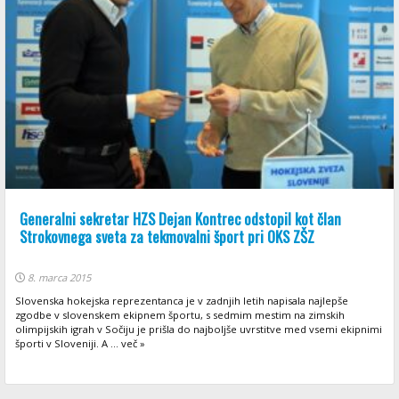
Generalni sekretar HZS Dejan Kontrec odstopil kot član
Strokovnega sveta za tekmovalni šport pri OKS ZŠZ
8. marca 2015
Slovenska hokejska reprezentanca je v zadnjih letih napisala najlepše
zgodbe v slovenskem ekipnem športu, s sedmim mestim na zimskih
olimpijskih igrah v Sočiju je prišla do najboljše uvrstitve med vsemi ekipnimi
športi v Sloveniji. A ... več »