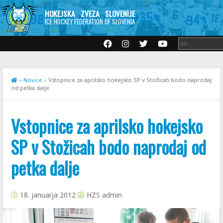
HOKEJSKA ZVEZA SLOVENIJE
ICE HOCKEY FEDERATION OF SLOVENIA
»
Novice
»
Vstopnice za aprilsko hokejsko SP v Stožicah bodo naprodaj
od petka dalje
Vstopnice za aprilsko hokejsko
SP v Stožicah bodo naprodaj od
petka dalje
18. januarja 2012
HZS admin