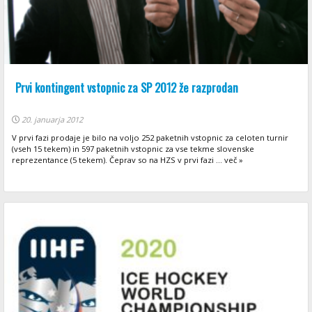
Prvi kontingent vstopnic za SP 2012 že razprodan
20. januarja 2012
V prvi fazi prodaje je bilo na voljo 252 paketnih vstopnic za celoten turnir
(vseh 15 tekem) in 597 paketnih vstopnic za vse tekme slovenske
reprezentance (5 tekem). Čeprav so na HZS v prvi fazi ... več »