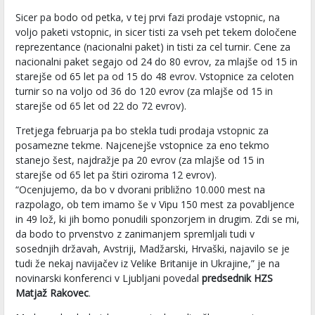
Sicer pa bodo od petka, v tej prvi fazi prodaje vstopnic, na
voljo paketi vstopnic, in sicer tisti za vseh pet tekem določene
reprezentance (nacionalni paket) in tisti za cel turnir. Cene za
nacionalni paket segajo od 24 do 80 evrov, za mlajše od 15 in
starejše od 65 let pa od 15 do 48 evrov. Vstopnice za celoten
turnir so na voljo od 36 do 120 evrov (za mlajše od 15 in
starejše od 65 let od 22 do 72 evrov).
Tretjega februarja pa bo stekla tudi prodaja vstopnic za
posamezne tekme. Najcenejše vstopnice za eno tekmo
stanejo šest, najdražje pa 20 evrov (za mlajše od 15 in
starejše od 65 let pa štiri oziroma 12 evrov).
“Ocenjujemo, da bo v dvorani približno 10.000 mest na
razpolago, ob tem imamo še v Vipu 150 mest za povabljence
in 49 lož, ki jih bomo ponudili sponzorjem in drugim. Zdi se mi,
da bodo to prvenstvo z zanimanjem spremljali tudi v
sosednjih državah, Avstriji, Madžarski, Hrvaški, najavilo se je
tudi že nekaj navijačev iz Velike Britanije in Ukrajine,” je na
novinarski konferenci v Ljubljani povedal
predsednik HZS
Matjaž Rakovec
.