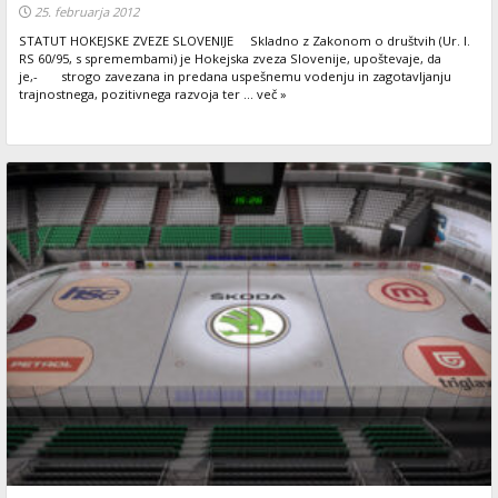
25. februarja 2012
STATUT HOKEJSKE ZVEZE SLOVENIJE Skladno z Zakonom o društvih (Ur. l.
RS 60/95, s spremembami) je Hokejska zveza Slovenije, upoštevaje, da
je,- strogo zavezana in predana uspešnemu vodenju in zagotavljanju
trajnostnega, pozitivnega razvoja ter ... več »