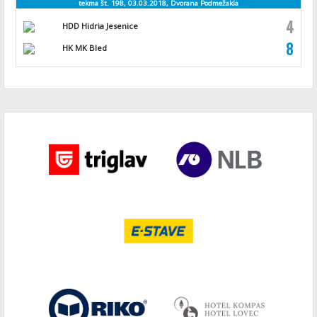
tekma št. 198, 03.03.2018, Dvorana Podmežakla
4
HDD Hidria Jesenice
8
HK MK Bled