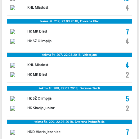
4
KHL Mladost
tekma št. 212, 27.03.2018, Dvorana Bled
7
HK MK Bled
4
Hk SŽ Olimpija
tekma št. 207, 22.03.2018, Velesajam
4
KHL Mladost
2
HK MK Bled
tekma št. 208, 22.03.2018, Dvorana Tivoli
5
Hk SŽ Olimpija
2
HK Slavija Junior
tekma št. 209, 22.03.2018, Dvorana Podmežakla
7
HDD Hidria Jesenice