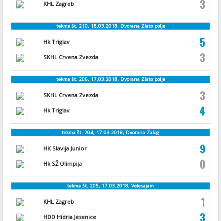
3
KHL Zagreb
tekma št. 210, 18.03.2018, Dvorana Zlato polje
5
Hk Triglav
3
SKHL Crvena Zvezda
tekma št. 206, 17.03.2018, Dvorana Zlato polje
3
SKHL Crvena Zvezda
4
Hk Triglav
tekma št. 204, 17.03.2018, Dvorana Zalog
9
HK Slavija Junior
0
Hk SŽ Olimpija
tekma št. 205, 17.03.2018, Velesajam
1
KHL Zagreb
3
HDD Hidria Jesenice