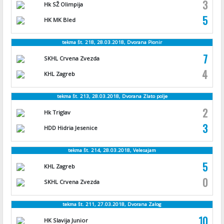
3
Hk SŽ Olimpija
5
HK MK Bled
tekma št. 218, 28.03.2018, Dvorana Pionir
7
SKHL Crvena Zvezda
4
KHL Zagreb
tekma št. 213, 28.03.2018, Dvorana Zlato polje
2
Hk Triglav
3
HDD Hidria Jesenice
tekma št. 214, 28.03.2018, Velesajam
5
KHL Zagreb
0
SKHL Crvena Zvezda
tekma št. 211, 27.03.2018, Dvorana Zalog
10
HK Slavija Junior