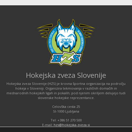
Hokejska zveza Slovenije
Hokejska zveza Slovenije (HZS) je krovna športna organizacija na področju
hokeja v Sloveniji. Organizira tekmovanja v različnih domačih in
mednarodnih hokejskih ligah in pokalih; pod njenim okriljem delujejo tudi
slovenske hokejske reprezentance.
Celovška cesta 25
SI-1000 Ljubljana
Tel: +386 51 270 500
E-mail:
hzs@hokejska-zveza.si