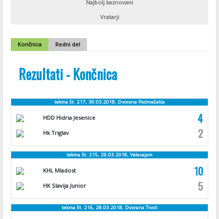
Najbolj kaznovani
Vratarji
Končnica
Redni del
Rezultati - Končnica
tekma št. 217, 30.03.2018, Dvorana Podmežakla
4
HDD Hidria Jesenice
2
Hk Triglav
tekma št. 215, 29.03.2018, Velesajam
10
KHL Mladost
5
HK Slavija Junior
tekma št. 216, 28.03.2018, Dvorana Tivoli