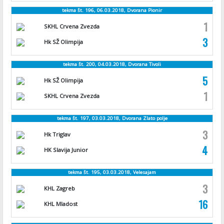
tekma št. 196, 06.03.2018, Dvorana Pionir
1
SKHL Crvena Zvezda
3
Hk SŽ Olimpija
tekma št. 200, 04.03.2018, Dvorana Tivoli
5
Hk SŽ Olimpija
1
SKHL Crvena Zvezda
tekma št. 197, 03.03.2018, Dvorana Zlato polje
3
Hk Triglav
4
HK Slavija Junior
tekma št. 195, 03.03.2018, Velesajam
3
KHL Zagreb
16
KHL Mladost