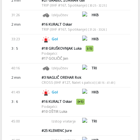
2 min
#21
GRABEC ZORMAN Gal
TRIP (IIHF #167, Spotikanje)
[ 30:25 - 32:25 ]
31:26
Izključitev
HKB
2 min
#16
KURALT Oskar
TRIP (IIHF #167, Spotikanje)
[ 31:26 - 33:26 ]
33:23
Gol
HKB
3 : 5
#18
GRUŠKOVNJAK Luka
(-1)
Podajalci:
#17
GOLIČIČ Jan
40:16
Izključitev
TRI
2 min
#3
NAGLIČ OREHAR Rok
CROSS (IIHF #127, Nalet s palico)
[ 40:16 - 41:49 ]
41:49
Gol
HKB
3 : 6
#16
KURALT Oskar
(+1)
Podajalci:
#10
OŠTIR Luka
45:00
Izstop vratarja
TRI
#25
KLEMENC Jure