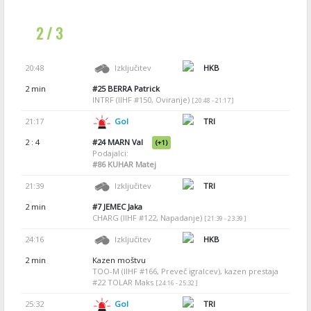
2 / 3
20:48
Izključitev
HKB
2 min
#25
BERRA Patrick
INTRF (IIHF #150, Oviranje)
[ 20:48 - 21:17 ]
21:17
Gol
TRI
2 : 4
#24
MARN Val
(+1)
Podajalci:
#86
KUHAR Matej
21:39
Izključitev
TRI
2 min
#7
JEMEC Jaka
CHARG (IIHF #122, Napadanje)
[ 21:39 - 23:39 ]
24:16
Izključitev
HKB
2 min
Kazen moštvu
TOO-M (IIHF #166, Preveč igralcev), kazen prestaja
#22 TOLAR Maks
[ 24:16 - 25:32 ]
25:32
Gol
TRI