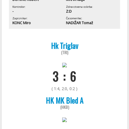
Kontrolor:
Zdravstvena oskrba:
-
Z:D
Zapisnikar:
Časomerilec:
KONC Miro
NADIŽAR Tomaž
Hk Triglav
(TRI)
3 : 6
( 1:4, 2:0, 0:2 )
HK MK Bled A
(HKB)