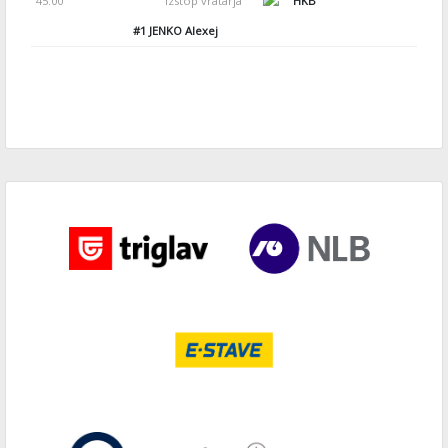
45:00
Izstop vratarja
HKB
#1
JENKO Alexej