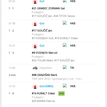
03:25
Gol
HKB
1 : 1
#21
GRABEC ZORMAN Gal
Podajalci:
#17
GOLIČIČ Jan
,
#24
TITOV Savva
07:38
Gol
HKB
1 : 2
#17
GOLIČIČ Jan
Podajalci:
#7
VODNJOV Svit
,
#16
KURALT Oskar
10:27
Gol
HKB
1 : 3
#8
VODNJOV Marcel
Podajalci:
#22
TOLAR Maks
,
#17
GOLIČIČ Jan
12:09
Izključitev
TRI
2 min
#88
GRADIŠAR Mark
TRIP (IIHF #167, Spotikanje)
[ 12:09 - 13:16 ]
13:16
Gol (GWG)
HKB
1 : 4
#16
KURALT Oskar
(+1)
Podajalci:
#25
BERRA Patrick