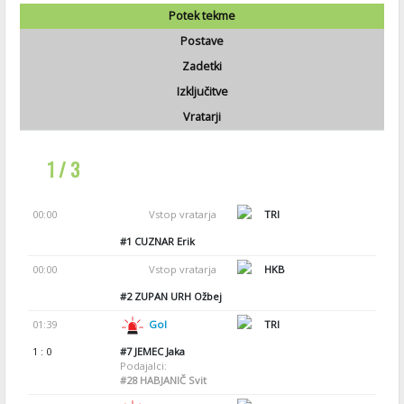
Potek tekme
Postave
Zadetki
Izključitve
Vratarji
1 / 3
00:00
Vstop vratarja
TRI
#1
CUZNAR Erik
00:00
Vstop vratarja
HKB
#2
ZUPAN URH Ožbej
01:39
Gol
TRI
1 : 0
#7
JEMEC Jaka
Podajalci:
#28
HABJANIČ Svit