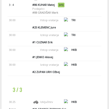
3 : 4
#86
KUHAR Matej
(+1)
Podajalci:
#88
GRADIŠAR Mark
30:00
Vstop vratarja
TRI
#25
KLEMENC Jure
30:00
Izstop vratarja
TRI
#1
CUZNAR Erik
30:00
Vstop vratarja
HKB
#1
JENKO Alexej
30:00
Izstop vratarja
HKB
#2
ZUPAN URH Ožbej
3 / 3
30:25
Izključitev
HKB