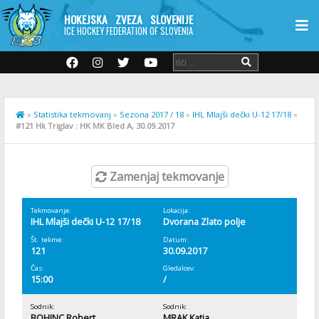
HOKEJSKA ZVEZA SLOVENIJE
ICE HOCKEY FEDERATION OF SLOVENIA
»
Statistika tekmovanj
»
Sezona 2017 / 18
»
IHL Mlajši dečki U-12 17/18
»
#121 Hk Triglav : HK MK Bled A, 30.09.2017
Zamenjaj tekmovanje
Tekmovanje:
Lokacija:
IHL Mlajši dečki U-12 17/18
Dvorana Zlato polje
Št. tekme:
Datum:
121
30.09.2017
Čas:
Gledalcev:
15:00
/
Sodnik:
Sodnik:
BOHINC Robert
MRAK Katja