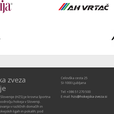
ka zveza
Celovška cesta 25
SI-1000 Ljubljana
je
Tel: +386 51 270 500
E-mail:
hzs@hokejska-zveza.si
Slovenije (HZS) je krovna športna
področju hokeja v Sloveniji.
vanja v različnih domačih in
ejskih ligah in pokalih; pod