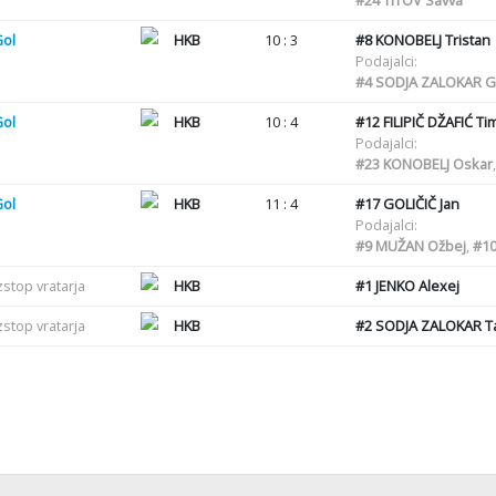
#24
TITOV Savva
Gol
HKB
10 : 3
#8
KONOBELJ Tristan
Podajalci:
#4
SODJA ZALOKAR G
Gol
HKB
10 : 4
#12
FILIPIČ DŽAFIĆ Ti
Podajalci:
#23
KONOBELJ Oskar
Gol
HKB
11 : 4
#17
GOLIČIČ Jan
Podajalci:
#9
MUŽAN Ožbej
,
#1
zstop vratarja
HKB
#1
JENKO Alexej
zstop vratarja
HKB
#2
SODJA ZALOKAR Ta