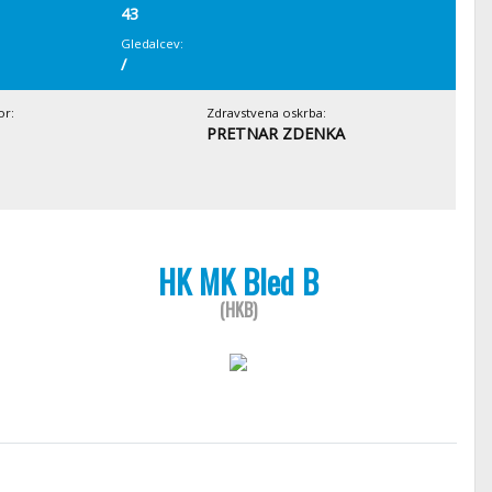
43
Gledalcev:
/
or:
Zdravstvena oskrba:
PRETNAR ZDENKA
HK MK Bled B
(HKB)