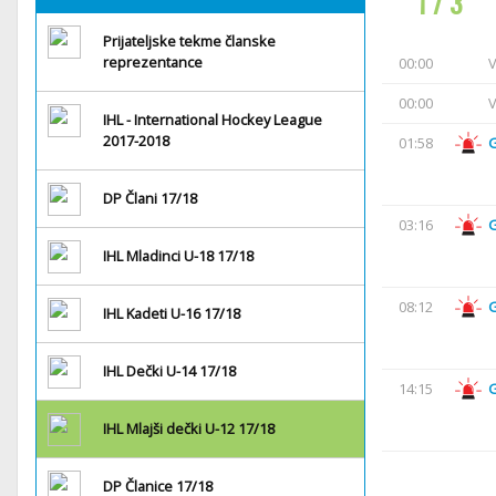
1 / 3
Prijateljske tekme članske
reprezentance
00:00
V
00:00
V
IHL - International Hockey League
2017-2018
01:58
DP Člani 17/18
03:16
IHL Mladinci U-18 17/18
08:12
IHL Kadeti U-16 17/18
IHL Dečki U-14 17/18
14:15
IHL Mlajši dečki U-12 17/18
DP Članice 17/18