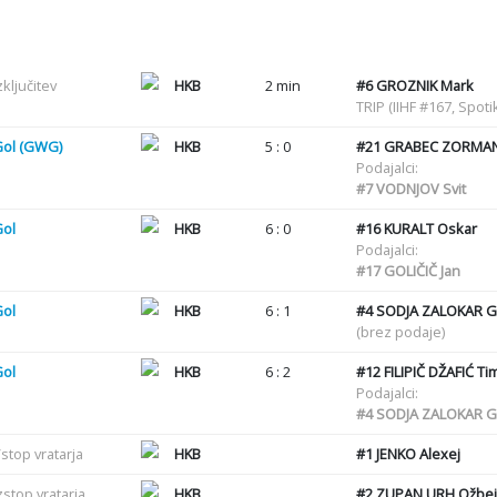
zključitev
HKB
2 min
#6
GROZNIK Mark
TRIP (IIHF #167, Spot
Gol (GWG)
HKB
5 : 0
#21
GRABEC ZORMAN
Podajalci:
#7
VODNJOV Svit
Gol
HKB
6 : 0
#16
KURALT Oskar
Podajalci:
#17
GOLIČIČ Jan
Gol
HKB
6 : 1
#4
SODJA ZALOKAR G
(brez podaje)
Gol
HKB
6 : 2
#12
FILIPIČ DŽAFIĆ Ti
Podajalci:
#4
SODJA ZALOKAR G
stop vratarja
HKB
#1
JENKO Alexej
zstop vratarja
HKB
#2
ZUPAN URH Ožbej