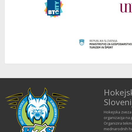
Hokejs
Sloveni
Hokejska zveza 
organizacija na 
Organizira tekmo
mednarodnih hok