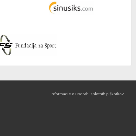
Informacije o uporabi spletnih piškotkov