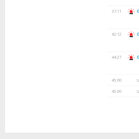
37:11
42:12
44:27
45:00
I
45:00
I