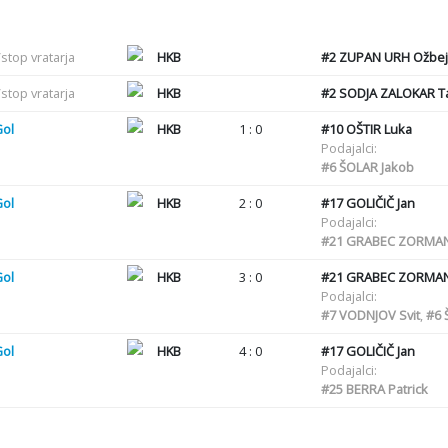
stop vratarja
HKB
#2
ZUPAN URH Ožbej
stop vratarja
HKB
#2
SODJA ZALOKAR Ta
Gol
HKB
1 : 0
#10
OŠTIR Luka
Podajalci:
#6
ŠOLAR Jakob
Gol
HKB
2 : 0
#17
GOLIČIČ Jan
Podajalci:
#21
GRABEC ZORMAN
Gol
HKB
3 : 0
#21
GRABEC ZORMAN
Podajalci:
#7
VODNJOV Svit
,
#6
Š
Gol
HKB
4 : 0
#17
GOLIČIČ Jan
Podajalci:
#25
BERRA Patrick