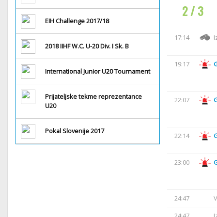
2 / 3
EIH Challenge 2017/18
17:14
I
2018 IIHF W.C. U-20 Div. I Sk. B
19:17
International Junior U20 Tournament
Prijateljske tekme reprezentance
22:07
U20
Pokal Slovenije 2017
22:14
23:00
24:47
V
24:47
I