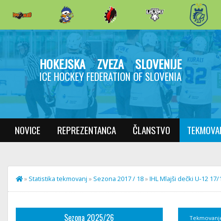
HOKEJSKA ZVEZA SLOVENIJE
ICE HOCKEY FEDERATION OF SLOVENIA
NOVICE
REPREZENTANCA
ČLANSTVO
TEKMOVA
»
Statistika tekmovanj
»
Sezona 2017 / 18
»
IHL Mlajši dečki U-12 17/
Sezona 2025/26
Tekmovanj