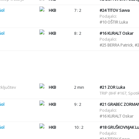
Gol
HKB
7 : 2
#24
TITOV Savva
Podajalci:
#10
OŠTIR Luka
Gol
HKB
8 : 2
#16
KURALT Oskar
Podajalci:
#25
BERRA Patrick
,
#
zključitev
HKB
2 min
#21
ZOR Luka
TRIP (IIHF #167, Spot
Gol
HKB
9 : 2
#21
GRABEC ZORMAN
Podajalci:
#16
KURALT Oskar
Gol
HKB
10 : 2
#18
GRUŠKOVNJAK Lu
Podajalci: