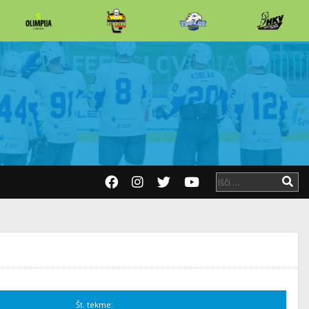
Št. tekme: