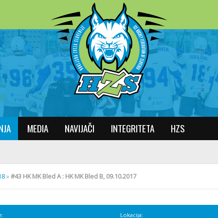
NJA
MEDIA
NAVIJAČI
INTEGRITETA
HZS
18
»
#43 HK MK Bled A : HK MK Bled B, 09.10.2017
e:
Lokacija: