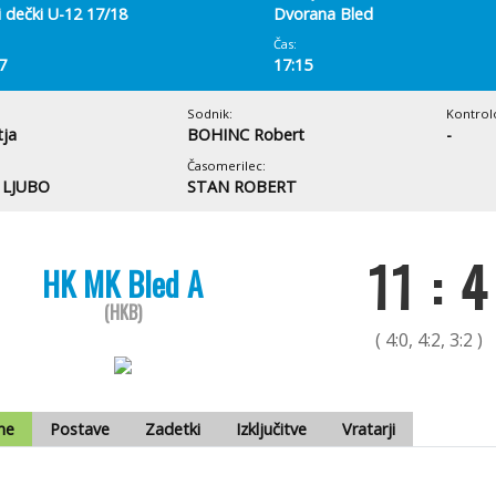
i dečki U-12 17/18
Dvorana Bled
Čas:
7
17:15
Sodnik:
Kontrol
ja
BOHINC Robert
-
Časomerilec:
 LJUBO
STAN ROBERT
11 : 4
HK MK Bled A
(HKB)
( 4:0, 4:2, 3:2 )
me
Postave
Zadetki
Izključitve
Vratarji