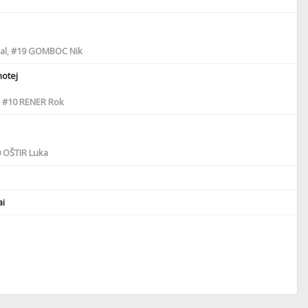
al
,
#19
GOMBOC Nik
motej
,
#10
RENER Rok
0
OŠTIR Luka
i