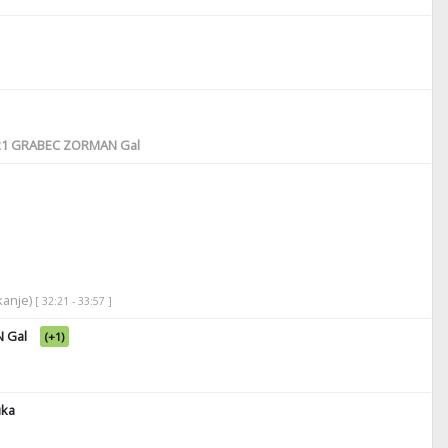
21
GRABEC ZORMAN Gal
ikanje)
[ 32:21 - 33:57 ]
 Gal
(+1)
ka