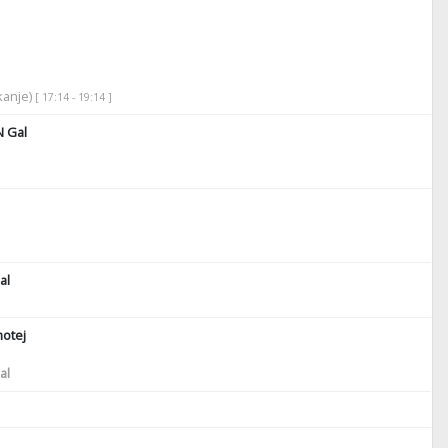
ikanje)
[ 17:14 - 19:14 ]
 Gal
al
motej
al