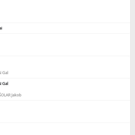
i
 Gal
 Gal
OLAR Jakob