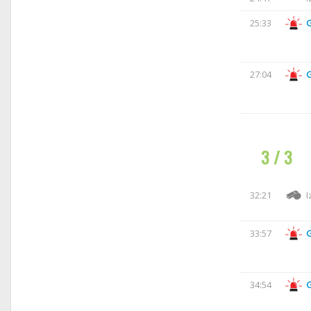
25:33
27:04
3 / 3
32:21
I
33:57
34:54