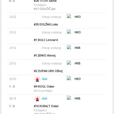
0 : 5
#24
TITOV Savva
Podajalci:
#17
GOLIČIČ Jan
23:52
Vstop vratarja
HKO
#35
DOLŽAN Luka
23:52
Izstop vratarja
HKO
#1
BULC Leonard
23:52
Vstop vratarja
HKB
#1
JENKO Alexej
23:52
Izstop vratarja
HKB
#2
ZUPAN URH Ožbej
25:03
Gol
HKO
1 : 5
#9
ROGL Oskar
(brez podaje)
28:18
Gol
HKB
1 : 6
#16
KURALT Oskar
Podajalci: