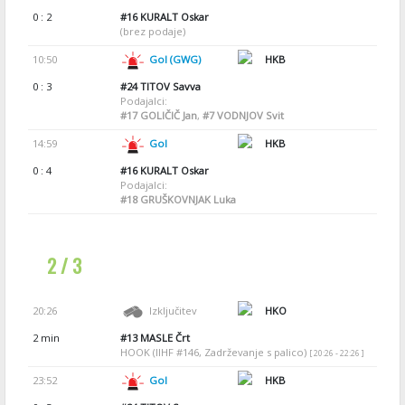
0 : 2
#16
KURALT Oskar
(brez podaje)
10:50
Gol (GWG)
HKB
0 : 3
#24
TITOV Savva
Podajalci:
#17
GOLIČIČ Jan
,
#7
VODNJOV Svit
14:59
Gol
HKB
0 : 4
#16
KURALT Oskar
Podajalci:
#18
GRUŠKOVNJAK Luka
2 / 3
20:26
Izključitev
HKO
2 min
#13
MASLE Črt
HOOK (IIHF #146, Zadrževanje s palico)
[ 20:26 - 22:26 ]
23:52
Gol
HKB