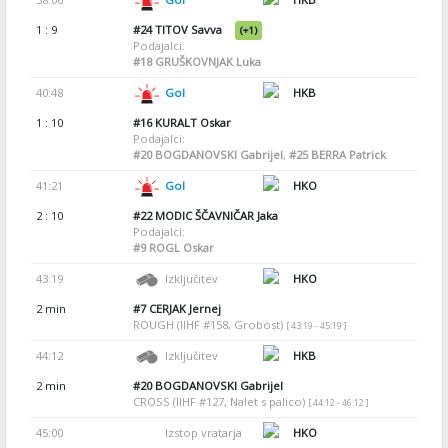
1 : 9
#24
TITOV Savva
(+1)
Podajalci:
#18
GRUŠKOVNJAK Luka
40:48
Gol
HKB
1 : 10
#16
KURALT Oskar
Podajalci:
#20
BOGDANOVSKI Gabrijel
,
#25
BERRA Patrick
41:21
Gol
HKO
2 : 10
#22
MODIC ŠČAVNIČAR Jaka
Podajalci:
#9
ROGL Oskar
43:19
Izključitev
HKO
2 min
#7
CERJAK Jernej
ROUGH (IIHF #158, Grobost)
[ 43:19 - 45:19 ]
44:12
Izključitev
HKB
2 min
#20
BOGDANOVSKI Gabrijel
CROSS (IIHF #127, Nalet s palico)
[ 44:12 - 46:12 ]
45:00
Izstop vratarja
HKO