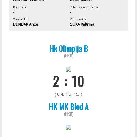
Kontrolor:
Zdravstvena oskrba:
-
-
Zapisnikar:
Časomerilec:
BERIBAK Anže
SUKA Kaltrina
Hk Olimpija B
(HKO)
2 : 10
( 0:4, 1:3, 1:3 )
HK MK Bled A
(HKB)