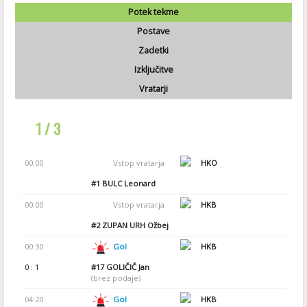
Potek tekme
Postave
Zadetki
Izključitve
Vratarji
1 / 3
00:00
Vstop vratarja
HKO
#1
BULC Leonard
00:00
Vstop vratarja
HKB
#2
ZUPAN URH Ožbej
00:30
Gol
HKB
0 : 1
#17
GOLIČIČ Jan
(brez podaje)
04:20
Gol
HKB