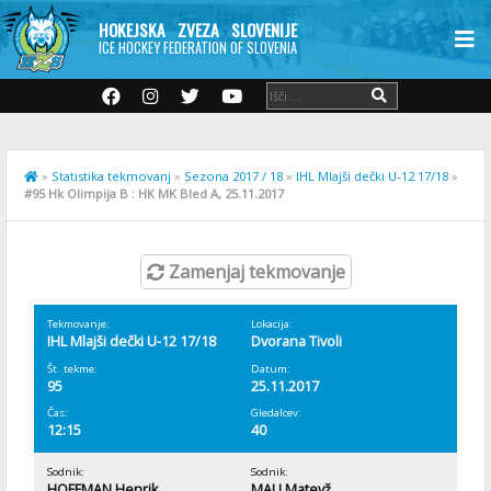
HOKEJSKA ZVEZA SLOVENIJE
ICE HOCKEY FEDERATION OF SLOVENIA
»
Statistika tekmovanj
»
Sezona 2017 / 18
»
IHL Mlajši dečki U-12 17/18
»
#95 Hk Olimpija B : HK MK Bled A, 25.11.2017
Zamenjaj tekmovanje
Tekmovanje:
Lokacija:
IHL Mlajši dečki U-12 17/18
Dvorana Tivoli
Št. tekme:
Datum:
95
25.11.2017
Čas:
Gledalcev:
12:15
40
Sodnik:
Sodnik:
HOFFMAN Henrik
MALI Matevž