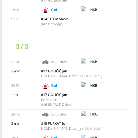
#17
GOLIČIČ Jan
29:03
Gol
HKB
1 : 7
#24
TITOV Savva
(brez podaje)
3 / 3
31:31
Izključitev
HKB
2 min
#17
GOLIČIČ Jan
HOLD (IIHF #144, Držanje)
[ 31:31 - 33:31 ]
34:50
Gol
HKB
1 : 8
#17
GOLIČIČ Jan
Podajalci:
#16
KURALT Oskar
36:49
Izključitev
HKO
2 min
#15
PURKAT Jon
HOLD (IIHF #144, Držanje)
[ 36:49 - 38:06 ]
38:06
Gol
HKB