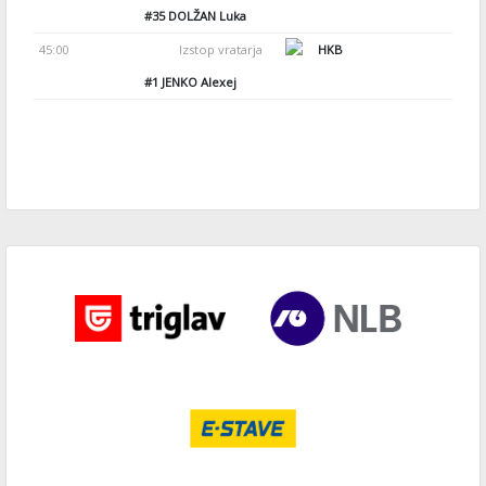
#35
DOLŽAN Luka
45:00
Izstop vratarja
HKB
#1
JENKO Alexej