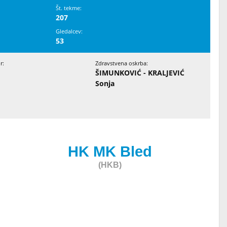
Št. tekme:
207
Gledalcev:
53
:
Zdravstvena oskrba:
ŠIMUNKOVIĆ - KRALJEVIĆ
Sonja
HK MK Bled
(HKB)