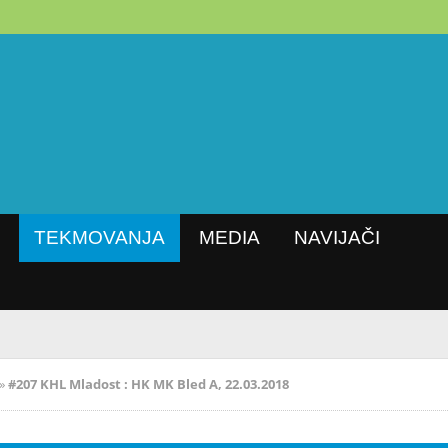
TEKMOVANJA
MEDIA
NAVIJAČI
7/18
»
#207 KHL Mladost : HK MK Bled A, 22.03.2018