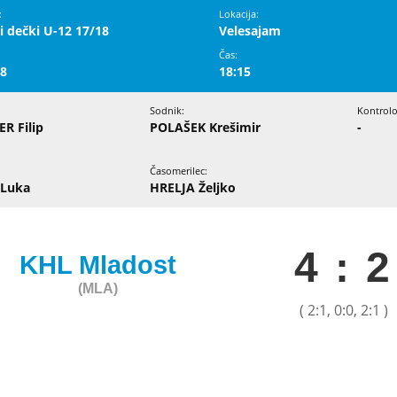
Lokacija:
i dečki U-12 17/18
Velesajam
Čas:
18
18:15
Sodnik:
Kontrolor
R Filip
POLAŠEK Krešimir
-
Časomerilec:
 Luka
HRELJA Željko
4 : 2
KHL Mladost
(MLA)
( 2:1, 0:0, 2:1 )