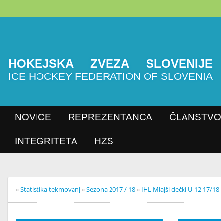
HOKEJSKA ZVEZA SLOVENIJE
ICE HOCKEY FEDERATION OF SLOVENIA
NOVICE
REPREZENTANCA
ČLANSTVO
INTEGRITETA
HZS
»
Statistika tekmovanj
»
Sezona 2017 / 18
»
IHL Mlajši dečki U-12 1