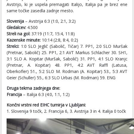
Avstrijo, ki je uspela premagati Italijo, Italija pa je brez ene
same točke zasedla zadnje mesto.
Slovenija
– Avstrija 6:3 (1:0, 2:1, 3:2)
Gledalcev:
4.500
Streli na gol:
37:19 (11:7, 15:4, 11:8)
Kazenske minute:
10:14 (2:8, 8:4, 0:2)
Strelci:
1:0 SLO Jeglič (Sabolič, Tičar) 7. PP1, 2:0 SLO Muršak
(Pretnar, Sabolič) 25. PP1, 2:1 AVT Markus Schlacher 30. SH1,
3:1 SLO A. Kopitar (Muršak, Sabolič) 31. PP1, 4:1 SLO Kranjc
(Pretnar, A. Kopitar) 48. PP1, 4:2 AVT Raffl (Latusa,
Oberkofler) 51., 5:2 SLO M. Rodman (A. Kopitar) 53., 5:3 AVT
Geier (Schuller) 55., 6:3 SLO Urbas (M. Rodman) 59. ENG
Druga tekma zadnjega dne:
Francija
– Italija 6:3 (4:0, 1:1, 1:2)
Končni vrstni red EIHC turnirja v Ljubljani:
1. Slovenija 9 točk, 2. Francija 6, 3. Avstrija 3 in 4. Italija 0 točk