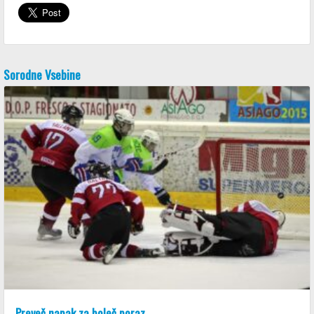
Sorodne Vsebine
Preveč napak za boleč poraz