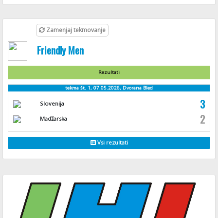
Zamenjaj tekmovanje
Friendly Men
Rezultati
tekma št. 1, 07.05.2026, Dvorana Bled
3
Slovenija
2
Madžarska
Vsi rezultati