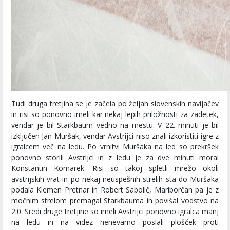
Tudi druga tretjina se je začela po željah slovenskih navijačev
in risi so ponovno imeli kar nekaj lepih priložnosti za zadetek,
vendar je bil Starkbaum vedno na mestu. V 22. minuti je bil
izključen Jan Muršak, vendar Avstrijci niso znali izkoristiti igre z
igralcem več na ledu. Po vrnitvi Muršaka na led so prekršek
ponovno storili Avstrijci in z ledu je za dve minuti moral
Konstantin Komarek. Risi so takoj spletli mrežo okoli
avstrijskih vrat in po nekaj neuspešnih strelih sta do Muršaka
podala Klemen Pretnar in Robert Sabolič, Mariborčan pa je z
močnim strelom premagal Starkbauma in povišal vodstvo na
2:0. Sredi druge tretjine so imeli Avstrijci ponovno igralca manj
na ledu in na videz nenevarno poslali plošček proti