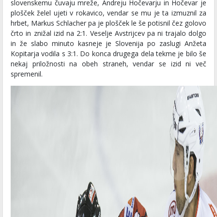
slovenskemu čuvaju mreže, Andreju Hočevarju in Hočevar je
plošček želel ujeti v rokavico, vendar se mu je ta izmuznil za
hrbet, Markus Schlacher pa je plošček le še potisnil čez golovo
črto in znižal izid na 2:1. Veselje Avstrijcev pa ni trajalo dolgo
in že slabo minuto kasneje je Slovenija po zaslugi Anžeta
Kopitarja vodila s 3:1. Do konca drugega dela tekme je bilo še
nekaj priložnosti na obeh straneh, vendar se izid ni več
spremenil.