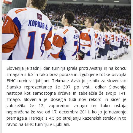
Slovenija je zadnji dan turnirja igrala proti Avstriji in na koncu
zmagala s 6:3 in tako brez poraza in izgubljene točke osvojila
EIHC turnir v Ljubljani. Tekma z Avstrijo je bila za slovensko
člansko reprezentanco že 307. po vrsti, odkar Slovenija
nastopa kot samostojna država in zabeležila že svojo 141.
zmago. Slovenija je dosegla tudi nov rekord in sicer je
zabeležila že 12. zaporedno zmago ter tako ostaja
neporažena že vse od 17. decembra 2011, ko jo je nazadnje
premagala Francija s 4:5 po streljanju kazenskih strelov in to
ravno na EIHC turnirju v Ljubljani.