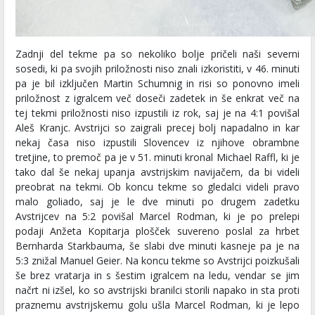
Zadnji del tekme pa so nekoliko bolje pričeli naši severni
sosedi, ki pa svojih priložnosti niso znali izkoristiti, v 46. minuti
pa je bil izključen Martin Schumnig in risi so ponovno imeli
priložnost z igralcem več doseči zadetek in še enkrat več na
tej tekmi priložnosti niso izpustili iz rok, saj je na 4:1 povišal
Aleš Kranjc. Avstrijci so zaigrali precej bolj napadalno in kar
nekaj časa niso izpustili Slovencev iz njihove obrambne
tretjine, to premoč pa je v 51. minuti kronal Michael Raffl, ki je
tako dal še nekaj upanja avstrijskim navijačem, da bi videli
preobrat na tekmi. Ob koncu tekme so gledalci videli pravo
malo goliado, saj je le dve minuti po drugem zadetku
Avstrijcev na 5:2 povišal Marcel Rodman, ki je po prelepi
podaji Anžeta Kopitarja plošček suvereno poslal za hrbet
Bernharda Starkbauma, še slabi dve minuti kasneje pa je na
5:3 znižal Manuel Geier. Na koncu tekme so Avstrijci poizkušali
še brez vratarja in s šestim igralcem na ledu, vendar se jim
načrt ni izšel, ko so avstrijski branilci storili napako in sta proti
praznemu avstrijskemu golu ušla Marcel Rodman, ki je lepo