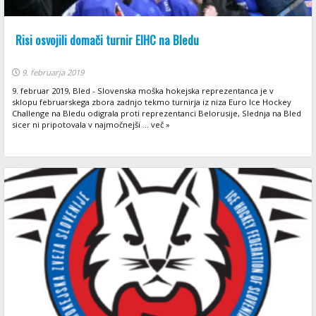
Risi osvojili domači turnir EIHC na Bledu
9. februarja 2019
9. februar 2019, Bled - Slovenska moška hokejska reprezentanca je v
sklopu februarskega zbora zadnjo tekmo turnirja iz niza Euro Ice Hockey
Challenge na Bledu odigrala proti reprezentanci Belorusije, Slednja na Bled
sicer ni pripotovala v najmočnejši ... več »