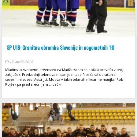
SP U18: Granitna obramba Slovenije in nogometnih 1:0
17. aprila 2014
Mladinsko svetovno prvenstvo na Madžarskem se počasi preveša v svoj
zaključek. Predzadnji tekmovalni dan je mlade Rise čakal obračun s
severnimi sosedi Avstrijci. Motiva v takih tekmah nikdar ne manjka, Rok
Rojšek pa pred srečanjem ... več »