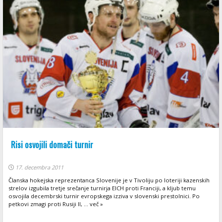
Risi osvojili domači turnir
17. decembra 2011
Članska hokejska reprezentanca Slovenije je v Tivoliju po loteriji kazenskih
strelov izgubila tretje srečanje turnirja EICH proti Franciji, a kljub temu
osvojila decembrski turnir evropskega izziva v slovenski prestolnici. Po
petkovi zmagi proti Rusiji II, ... več »