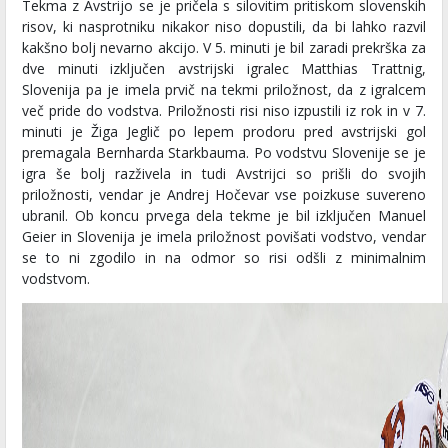
Tekma z Avstrijo se je pričela s silovitim pritiskom slovenskih
risov, ki nasprotniku nikakor niso dopustili, da bi lahko razvil
kakšno bolj nevarno akcijo. V 5. minuti je bil zaradi prekrška za
dve minuti izključen avstrijski igralec Matthias Trattnig,
Slovenija pa je imela prvič na tekmi priložnost, da z igralcem
več pride do vodstva. Priložnosti risi niso izpustili iz rok in v 7.
minuti je Žiga Jeglič po lepem prodoru pred avstrijski gol
premagala Bernharda Starkbauma. Po vodstvu Slovenije se je
igra še bolj razživela in tudi Avstrijci so prišli do svojih
priložnosti, vendar je Andrej Hočevar vse poizkuse suvereno
ubranil. Ob koncu prvega dela tekme je bil izključen Manuel
Geier in Slovenija je imela priložnost povišati vodstvo, vendar
se to ni zgodilo in na odmor so risi odšli z minimalnim
vodstvom.