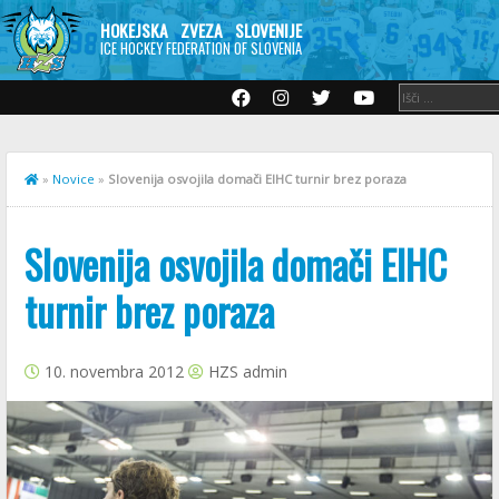
HOKEJSKA ZVEZA SLOVENIJE
ICE HOCKEY FEDERATION OF SLOVENIA
»
Novice
»
Slovenija osvojila domači EIHC turnir brez poraza
Slovenija osvojila domači EIHC
turnir brez poraza
10. novembra 2012
HZS admin