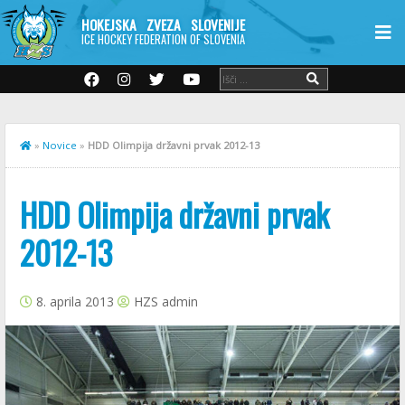
HOKEJSKA ZVEZA SLOVENIJE
ICE HOCKEY FEDERATION OF SLOVENIA
»
Novice
»
HDD Olimpija državni prvak 2012-13
HDD Olimpija državni prvak
2012-13
8. aprila 2013
HZS admin