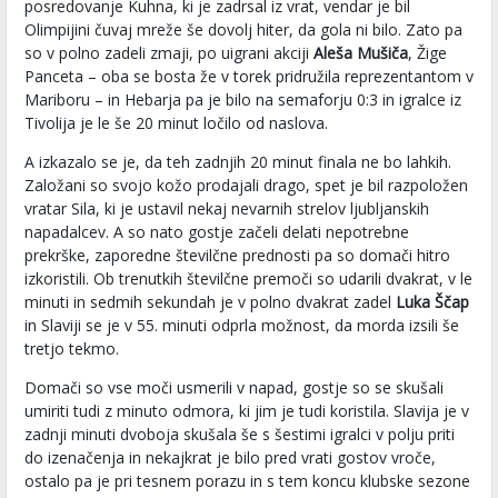
posredovanje Kuhna, ki je zadrsal iz vrat, vendar je bil
Olimpijini čuvaj mreže še dovolj hiter, da gola ni bilo. Zato pa
so v polno zadeli zmaji, po uigrani akciji
Aleša Mušiča
, Žige
Panceta – oba se bosta že v torek pridružila reprezentantom v
Mariboru – in Hebarja pa je bilo na semaforju 0:3 in igralce iz
Tivolija je le še 20 minut ločilo od naslova.
A izkazalo se je, da teh zadnjih 20 minut finala ne bo lahkih.
Založani so svojo kožo prodajali drago, spet je bil razpoložen
vratar Sila, ki je ustavil nekaj nevarnih strelov ljubljanskih
napadalcev. A so nato gostje začeli delati nepotrebne
prekrške, zaporedne številčne prednosti pa so domači hitro
izkoristili. Ob trenutkih številčne premoči so udarili dvakrat, v le
minuti in sedmih sekundah je v polno dvakrat zadel
Luka Ščap
in Slaviji se je v 55. minuti odprla možnost, da morda izsili še
tretjo tekmo.
Domači so vse moči usmerili v napad, gostje so se skušali
umiriti tudi z minuto odmora, ki jim je tudi koristila. Slavija je v
zadnji minuti dvoboja skušala še s šestimi igralci v polju priti
do izenačenja in nekajkrat je bilo pred vrati gostov vroče,
ostalo pa je pri tesnem porazu in s tem koncu klubske sezone