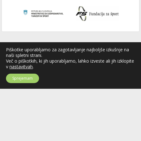
Piškotke uporabljamo za zagotavljanje najboljše izkušnje na
naši spletni strani.
Več o piškotkih, ki jih uporabljamo, lahko izveste ali jih izklopite
v
nastavitvah
.
Sprejemam
Hokejska zveza Slovenije
Hokejska zveza Slovenije (HZS) je krovna športna organizacija na področju
hokeja v Sloveniji. Organizira tekmovanja v različnih domačih in
mednarodnih hokejskih ligah in pokalih; pod njenim okriljem delujejo tudi