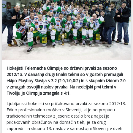
Hokejisti Telemacha Olimpije so državni prvaki za sezono
2012/13. V današnji drugi finalni tekmi so v gosteh premagali
ekipo Playboy Slavija s 3:2 (2:0,1:0,0:2) in s skupnim izidom 2:0
v zmagah osvojili naslov prvaka. Na nedeljski prvi tekmi v
Tivoliju je Olimpija zmagala s 4:1.
Ljubljanski hokejisti so pričakovano prvaki za sezono 2012/13.
Edino profesionalno moštvo v Sloveniji, ki je po propadu
tradicionalnih tekmecev z Jesenic ostalo brez najtežje
pričakovanih obračunov na domačih tleh, je za drugi
zaporedni in skupno 13. naslov v samostojni Sloveniji v dveh