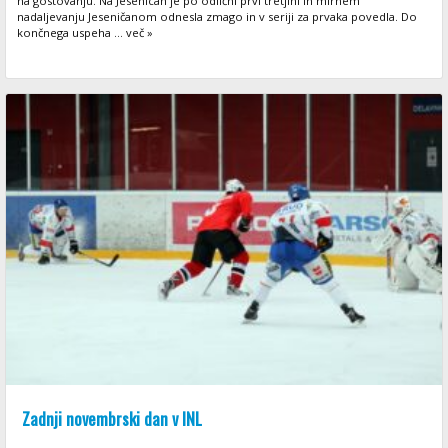
na gostovanju. Na Jesenicah je po odlični prvi tretjini in mirnem
nadaljevanju Jeseničanom odnesla zmago in v seriji za prvaka povedla. Do
končnega uspeha ... več »
Zadnji novembrski dan v INL