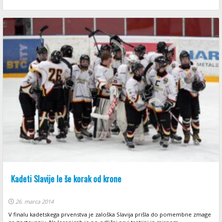
Kadeti Slavije le še korak od krone
26. marca 2014
V finalu kadetskega prvenstva je zaloška Slavija prišla do pomembne zmage