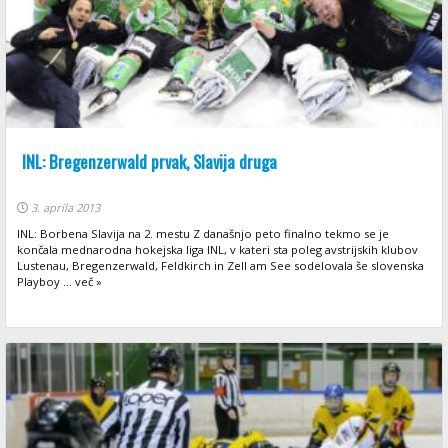
INL: Bregenzerwald prvak, Slavija druga
3. aprila 2013
INL: Borbena Slavija na 2. mestu Z današnjo peto finalno tekmo se je
končala mednarodna hokejska liga INL, v kateri sta poleg avstrijskih klubov
Lustenau, Bregenzerwald, Feldkirch in Zell am See sodelovala še slovenska
Playboy ... več »