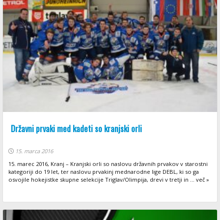
Državni prvaki med kadeti so kranjski orli
15. marca 2016
15. marec 2016, Kranj – Kranjski orli so naslovu državnih prvakov v starostni
kategoriji do 19 let, ter naslovu prvakinj mednarodne lige DEBL, ki so ga
osvojile hokejistke skupne selekcije Triglav/Olimpija, drevi v tretji in ... več »