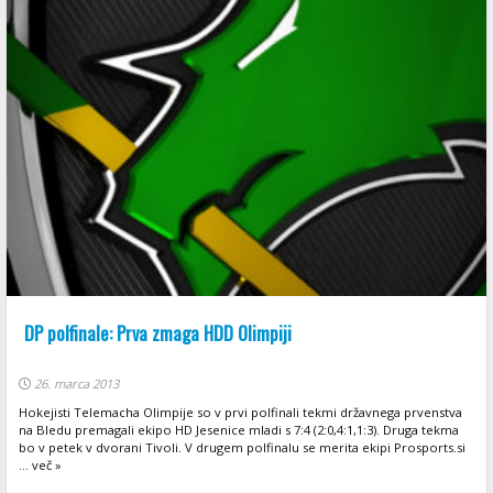
DP polfinale: Prva zmaga HDD Olimpiji
26. marca 2013
Hokejisti Telemacha Olimpije so v prvi polfinali tekmi državnega prvenstva
na Bledu premagali ekipo HD Jesenice mladi s 7:4 (2:0,4:1,1:3). Druga tekma
bo v petek v dvorani Tivoli. V drugem polfinalu se merita ekipi Prosports.si
... več »