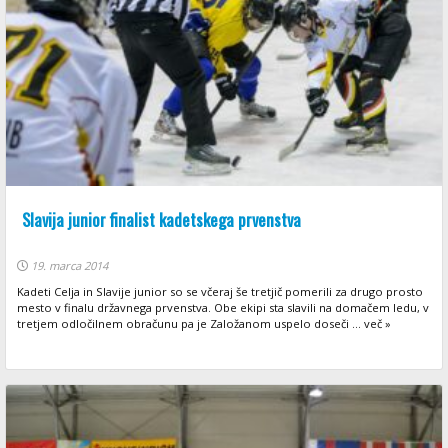
Slavija junior finalist kadetskega prvenstva
19. marca 2014
Kadeti Celja in Slavije junior so se včeraj še tretjič pomerili za drugo prosto
mesto v finalu državnega prvenstva. Obe ekipi sta slavili na domačem ledu, v
tretjem odločilnem obračunu pa je Založanom uspelo doseči ... več »