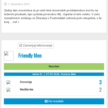
1. decembra 2013
Zadnji dan novembra se je vseh šest slovenskih predstavnikov borilo na
ledenih ploskvah, kjer poteka prvenstvo INL. Uspeha ni bilo veliko. V zelo
izenačenem srečanju so Železarji v Podmežakli odnesli poln izkupiček, v še
bolj ... več »
Zamenjaj tekmovanje
Friendly Men
Rezultati
tekma št. 1, 07.05.2026, Dvorana Bled
3
Slovenija
2
Madžarska
Vsi rezultati