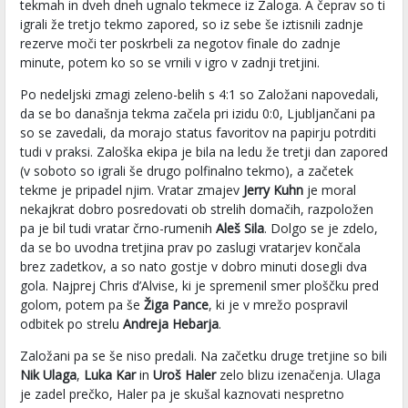
tekmah in dveh dneh ugnalo tekmece iz Zaloga. A čeprav so ti
igrali že tretjo tekmo zapored, so iz sebe še iztisnili zadnje
rezerve moči ter poskrbeli za negotov finale do zadnje
minute, potem ko so se vrnili v igro v zadnji tretjini.
Po nedeljski zmagi zeleno-belih s 4:1 so Založani napovedali,
da se bo današnja tekma začela pri izidu 0:0, Ljubljančani pa
so se zavedali, da morajo status favoritov na papirju potrditi
tudi v praksi. Zaloška ekipa je bila na ledu že tretji dan zapored
(v soboto so igrali še drugo polfinalno tekmo), a začetek
tekme je pripadel njim. Vratar zmajev
Jerry Kuhn
je moral
nekajkrat dobro posredovati ob strelih domačih, razpoložen
pa je bil tudi vratar črno-rumenih
Aleš Sila
. Dolgo se je zdelo,
da se bo uvodna tretjina prav po zaslugi vratarjev končala
brez zadetkov, a so nato gostje v dobro minuti dosegli dva
gola. Najprej Chris d’Alvise, ki je spremenil smer ploščku pred
golom, potem pa še
Žiga Pance
, ki je v mrežo pospravil
odbitek po strelu
Andreja Hebarja
.
Založani pa se še niso predali. Na začetku druge tretjine so bili
Nik Ulaga
,
Luka Kar
in
Uroš Haler
zelo blizu izenačenja. Ulaga
je zadel prečko, Haler pa je skušal kaznovati nespretno