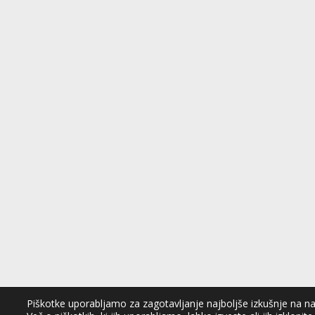
Piškotke uporabljamo za zagotavljanje najboljše izkušnje na naši