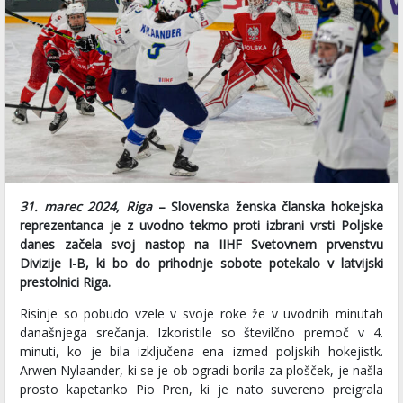
31. marec 2024, Riga
– Slovenska ženska članska hokejska
reprezentanca je z uvodno tekmo proti izbrani vrsti Poljske
danes začela svoj nastop na IIHF Svetovnem prvenstvu
Divizije I-B, ki bo do prihodnje sobote potekalo v latvijski
prestolnici Riga.
Risinje so pobudo vzele v svoje roke že v uvodnih minutah
današnjega srečanja. Izkoristile so številčno premoč v 4.
minuti, ko je bila izključena ena izmed poljskih hokejistk.
Arwen Nylaander, ki se je ob ogradi borila za plošček, je našla
prosto kapetanko Pio Pren, ki je nato suvereno preigrala