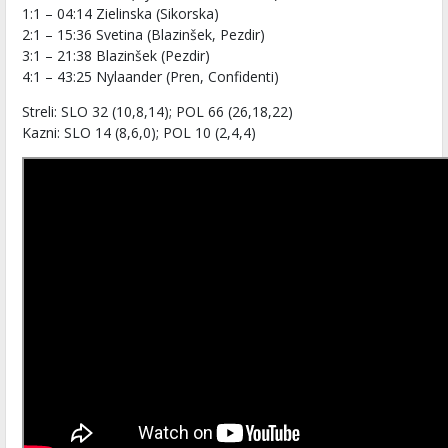
1:1 – 04:14 Zielinska (Sikorska)
2:1 – 15:36 Svetina (Blazinšek, Pezdir)
3:1 – 21:38 Blazinšek (Pezdir)
4:1 – 43:25 Nylaander (Pren, Confidenti)
Streli: SLO 32 (10,8,14); POL 66 (26,18,22)
Kazni: SLO 14 (8,6,0); POL 10 (2,4,4)