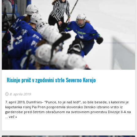
Risinje prvič v zgodovini strle Severno Korejo
8. aprila 2019
7. april 2019, Dumfries– "Punce, to je naš led!", so bile besede, s katerimi je
kapetanka risinj Pia Pren pospremila slovensko žensko izbrano vrsto iz
garderobe pred četrtim obračunom na svetovnem prvenstvu Divizije II-A na
... več »