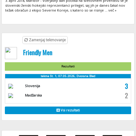
3. april 2018, Maribor - Včerjašnji dan počitka na svetovnem prvenstvu se je
slovenski ženski hokejski reprezentanci prilegel, saj jih je danes čakal nov
težak obračun z ekipo Severne Koreje, s katero so se risinje ... več »
Zamenjaj tekmovanje
Friendly Men
Rezultati
tekma št. 1, 07.05.2026, Dvorana Bled
3
Slovenija
2
Madžarska
Vsi rezultati