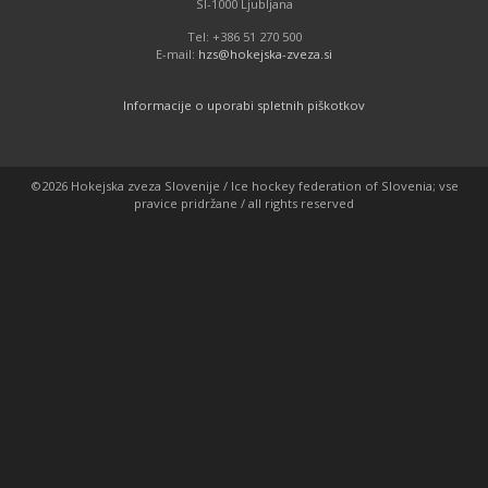
SI-1000 Ljubljana
Tel: +386 51 270 500
E-mail:
hzs@hokejska-zveza.si
Informacije o uporabi spletnih piškotkov
©2026 Hokejska zveza Slovenije / Ice hockey federation of Slovenia; vse
pravice pridržane / all rights reserved