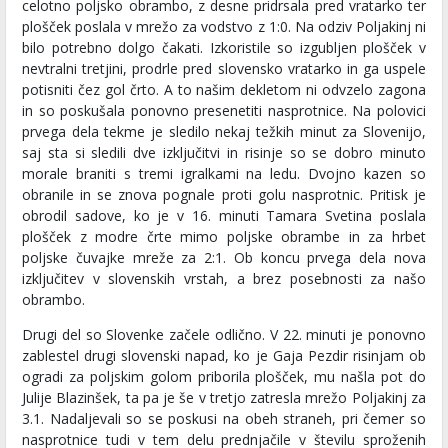
celotno poljsko obrambo, z desne pridrsala pred vratarko ter
plošček poslala v mrežo za vodstvo z 1:0. Na odziv Poljakinj ni
bilo potrebno dolgo čakati. Izkoristile so izgubljen plošček v
nevtralni tretjini, prodrle pred slovensko vratarko in ga uspele
potisniti čez gol črto. A to našim dekletom ni odvzelo zagona
in so poskušala ponovno presenetiti nasprotnice. Na polovici
prvega dela tekme je sledilo nekaj težkih minut za Slovenijo,
saj sta si sledili dve izključitvi in risinje so se dobro minuto
morale braniti s tremi igralkami na ledu. Dvojno kazen so
obranile in se znova pognale proti golu nasprotnic. Pritisk je
obrodil sadove, ko je v 16. minuti Tamara Svetina poslala
plošček z modre črte mimo poljske obrambe in za hrbet
poljske čuvajke mreže za 2:1. Ob koncu prvega dela nova
izključitev v slovenskih vrstah, a brez posebnosti za našo
obrambo.
Drugi del so Slovenke začele odlično. V 22. minuti je ponovno
zablestel drugi slovenski napad, ko je Gaja Pezdir risinjam ob
ogradi za poljskim golom priborila plošček, mu našla pot do
Julije Blazinšek, ta pa je še v tretjo zatresla mrežo Poljakinj za
3.1. Nadaljevali so se poskusi na obeh straneh, pri čemer so
nasprotnice tudi v tem delu prednjačile v številu sproženih