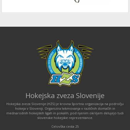
Hokejska zveza Slovenije
Hokejska zveza Slovenije (HZS) je krovna športna organizacija na področju
hokeja v Sloveniji. Organizira tekmovanja v različnih domačih in
mednarodnih hokejskih ligah in pokalih; pod njenim okriljem delujejo tudi
slovenske hokejske reprezentance.
Celovška cesta 25