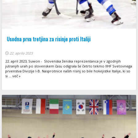
Usodna prva tretjina za risinje proti Italiji
22. aprila 2023
22. april 2023, Suwon - Slovenska ženska reprezentanca je v zgodnjih
jutranjih urah po slovenskem času odigrala še četrto tekmo IIHF Svetovnega
prvenstva Divizije I-B. Nasprotnice naših risinj so bile hokejistke Italije, ki so
si ... več »