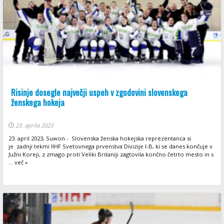
Risinje dosegle največji uspeh v zgodovini slovenskega
ženskega hokeja
23. aprila 2023
23. april 2023, Suwon - Slovenska ženska hokejska reprezentanca si
je zadnji tekmi IIHF Svetovnega prvenstva Divizije I-B, ki se danes končuje v
Južni Koreji, z zmago proti Veliki Britaniji zagtovila končno četrto mesto in s
... več »