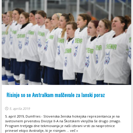
Risinje so se Avstralkam maščevale za lanski poraz
5. aprila 2019
5. april 2019, Dumfries - Slovenska ženska hokejska reprezentanca je na
svetovnem prvenstvu Divizije II-A na Škotskem vknjižila še drugo zmago.
Program tretjega dne tekmovanja je naši izbrani vrsti za nasprotnice
prinesel ekipo Avstralije, ki je risinjam ... več »