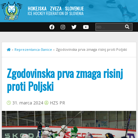
HOKEJSKA ZVEZA SLOVENIJE
ICE HOCKEY FEDERATION OF SLOVENIA
»
Reprezentanca članice
»
Zgodovinska prva zmaga risinj proti Poljski
Zgodovinska prva zmaga risinj
proti Poljski
31. marca 2024
HZS PR