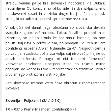
strelov, vendar pa je bila slovenska hobotnica Pia Dukarič
neusmiljena. Ob koncu smo lahko videli še dve izključitvi eno
na slovenski strani in v izteku druge tretjine še na poljski
strani, ki pa tudi nista prinesli spremembe rezultata.
V zaključni del današnjega obračuna so slovenska dekleta
vstopila z igralko več na ledu. Tokrat številčne premoči niso
izkoristila, so pa to storila že par minut kasneje, ob novi
poljski izključitvi. V četrto je bila, po podajah Pie Pren in Sare
Confidenti, uspešna Arwen Nylaander za 4:1. Nasprotnicam je
po zadnjem zadetku pošla vsa volja, saj niso več prihajale do
pravih priložnosti. Pomagal ni niti trenerski “time-out”.
Varovanke selektorja Boštjana Kosa so tekmo mirno
pripeljale do konca in tako v reprezentančno statistiko vpisale
prvo zmago proti izbrani vrsti Poljske.
Jutri slovensko izbrano vrsto čaka obračun z reprezentanco
Slovaške.
Slovenija – Poljska 4:1 (2:1,1:0,1:0)
1:0 – 03:15 Pren (Nylaander, Confidenti) PP1