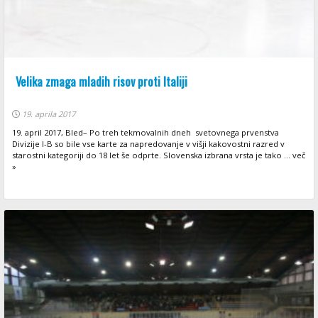
Velika zmaga mladih risov proti Italiji
19. aprila 2017
19. april 2017, Bled– Po treh tekmovalnih dneh svetovnega prvenstva
Divizije I-B so bile vse karte za napredovanje v višji kakovostni razred v
starostni kategoriji do 18 let še odprte. Slovenska izbrana vrsta je tako ... več
»