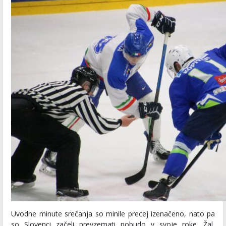
Uvodne minute srečanja so minile precej izenačeno, nato pa
so Slovenci začeli prevzemati pobudo v svoje roke. Žal,