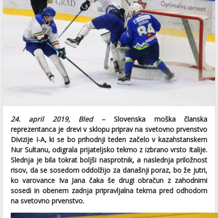
24. april 2019, Bled
– Slovenska moška članska
reprezentanca je drevi v sklopu priprav na svetovno prvenstvo
Divizije I-A, ki se bo prihodnji teden začelo v kazahstanskem
Nur Sultanu, odigrala prijateljsko tekmo z izbrano vrsto Italije.
Slednja je bila tokrat boljši nasprotnik, a naslednja priložnost
risov, da se sosedom oddolžijo za današnji poraz, bo že jutri,
ko varovance Iva Jana čaka še drugi obračun z zahodnimi
sosedi in obenem zadnja pripravljalna tekma pred odhodom
na svetovno prvenstvo.