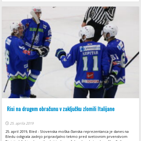
Risi na drugem obračunu v zaključku zlomili Italijane
25. aprila 2019
25. april 2019, Bled - Slovenska moška članska reprezentanca je danes na
Bledu odigrala zadnjo pripravljalno tekmo pred svetovnim prvenstvom