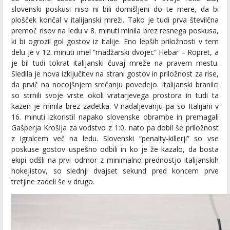
slovenski poskusi niso ni bili domišljeni do te mere, da bi
plošček končal v italijanski mreži. Tako je tudi prva številčna
premoč risov na ledu v 8. minuti minila brez resnega poskusa,
ki bi ogrozil gol gostov iz Italije. Eno lepših priložnosti v tem
delu je v 12. minuti imel “madžarski dvojec” Hebar – Ropret, a
je bil tudi tokrat italijanski čuvaj mreže na pravem mestu.
Sledila je nova izključitev na strani gostov in priložnost za rise,
da prvič na nocojšnjem srečanju povedejo. Italijanski branilci
so strnili svoje vrste okoli vratarjevega prostora in tudi ta
kazen je minila brez zadetka. V nadaljevanju pa so Italijani v
16. minuti izkoristil napako slovenske obrambe in premagali
Gašperja Krošlja za vodstvo z 1:0, nato pa dobil še priložnost
z igralcem več na ledu. Slovenski “penalty-killerji” so vse
poskuse gostov uspešno odbili in ko je že kazalo, da bosta
ekipi odšli na prvi odmor z minimalno prednostjo italijanskih
hokejistov, so slednji dvajset sekund pred koncem prve
tretjine zadeli še v drugo.