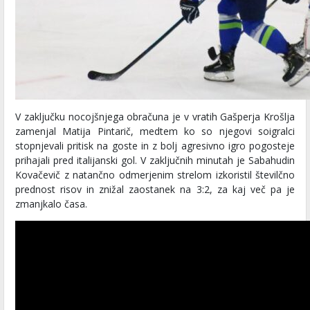
V zaključku nocojšnjega obračuna je v vratih Gašperja Krošlja
zamenjal Matija Pintarič, medtem ko so njegovi soigralci
stopnjevali pritisk na goste in z bolj agresivno igro pogosteje
prihajali pred italijanski gol. V zaključnih minutah je Sabahudin
Kovačevič z natančno odmerjenim strelom izkoristil številčno
prednost risov in znižal zaostanek na 3:2, za kaj več pa je
zmanjkalo časa.