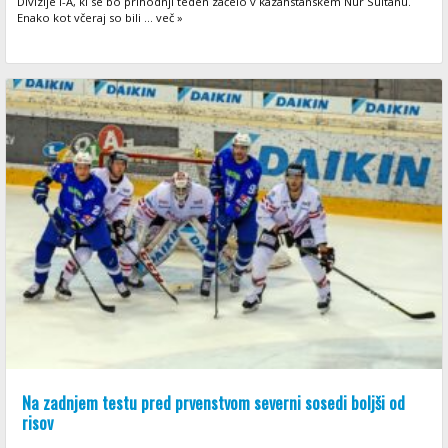
Divizije I-A, ki se bo prihodnji teden začelo v kazahstanskem Nur Sultanu.
Enako kot včeraj so bili ... več »
Na zadnjem testu pred prvenstvom severni sosedi boljši od
risov