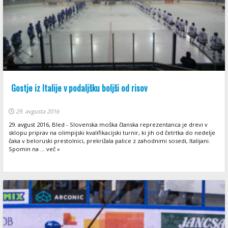
Gostje iz Italije v podaljšku boljši od risov
29. avgusta 2016
29. avgust 2016, Bled - Slovenska moška članska reprezentanca je drevi v
sklopu priprav na olimpijski kvalifikacijski turnir, ki jih od četrtka do nedelje
čaka v beloruski prestolnici, prekrižala palice z zahodnimi sosedi, Italijani.
Spomin na ... več »