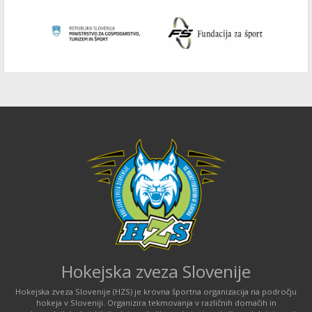
Hokejska zveza Slovenije
Hokejska zveza Slovenije (HZS) je krovna športna organizacija na področju
hokeja v Sloveniji. Organizira tekmovanja v različnih domačih in