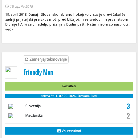
19. aprila 2018
19. april 2018, Dunaj - Slovensko izbrano hokejsko vrsto je drevi čakal še
zadnji prijateljski preizkus moči pred bližajočim se svetovnim prvenstvom
Divizije I-A, ki se v nedeljo pričenja v Budimpešti. Našim risom so nasproti ...
več »
Zamenjaj tekmovanje
Friendly Men
Rezultati
tekma št. 1, 07.05.2026, Dvorana Bled
3
Slovenija
2
Madžarska
Vsi rezultati