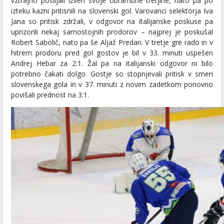
vztrajno pošiljali izven svoje obrambne tretjine, nato pa po
izteku kazni pritisnili na slovenski gol. Varovanci selektorja Iva
Jana so pritisk zdržali, v odgovor na italijanske poskuse pa
uprizorili nekaj samostojnih prodorov – najprej je poskušal
Robert Sabolič, nato pa še Aljaž Predan. V tretje gre rado in v
hitrem prodoru pred gol gostov je bil v 33. minuti uspešen
Andrej Hebar za 2:1. Žal pa na italijanski odgovor ni bilo
potrebno čakati dolgo. Gostje so stopnjevali pritisk v smeri
slovenskega gola in v 37. minuti z novim zadetkom ponovno
povišali prednost na 3:1.