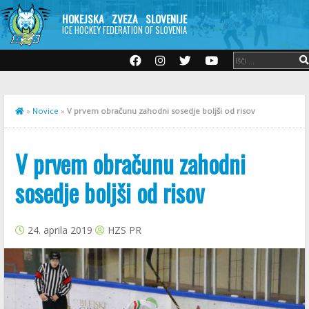
HOKEJSKA ZVEZA SLOVENIJE
ICE HOCKEY FEDERATION OF SLOVENIA
»
Novice
»
V prvem obračunu zahodni sosedje boljši od risov
V prvem obračunu zahodni
sosedje boljši od risov
24. aprila 2019
HZS PR