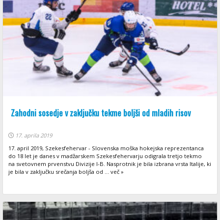
Zahodni sosedje v zaključku tekme boljši od mladih risov
17. aprila 2019
17. april 2019, Szekesfehervar - Slovenska moška hokejska reprezentanca
do 18 let je danes v madžarskem Szekesfehervarju odigrala tretjo tekmo
na svetovnem prvenstvu Divizije I-B. Nasprotnik je bila izbrana vrsta Italije, ki
je bila v zaključku srečanja boljša od ... več »