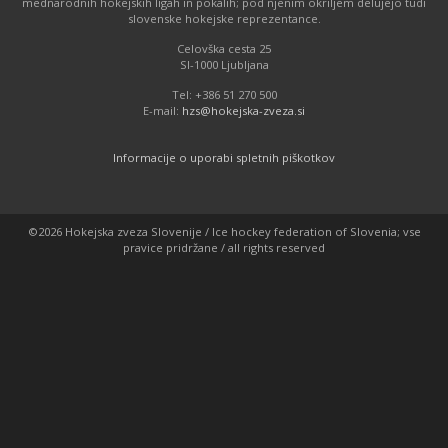
mednarodnih hokejskih ligah in pokalih; pod njenim okriljem delujejo tudi
slovenske hokejske reprezentance.
Celovška cesta 25
SI-1000 Ljubljana
Tel: +386 51 270 500
E-mail:
hzs@hokejska-zveza.si
Informacije o uporabi spletnih piškotkov
©2026 Hokejska zveza Slovenije / Ice hockey federation of Slovenia; vse
pravice pridržane / all rights reserved