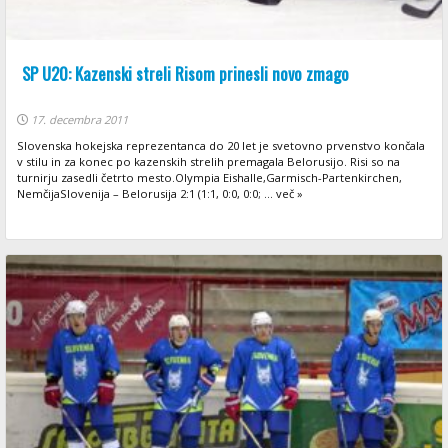
SP U20: Kazenski streli Risom prinesli novo zmago
17. decembra 2011
Slovenska hokejska reprezentanca do 20 let je svetovno prvenstvo končala
v stilu in za konec po kazenskih strelih premagala Belorusijo. Risi so na
turnirju zasedli četrto mesto.Olympia Eishalle,Garmisch-Partenkirchen,
NemčijaSlovenija – Belorusija 2:1 (1:1, 0:0, 0:0; ... več »