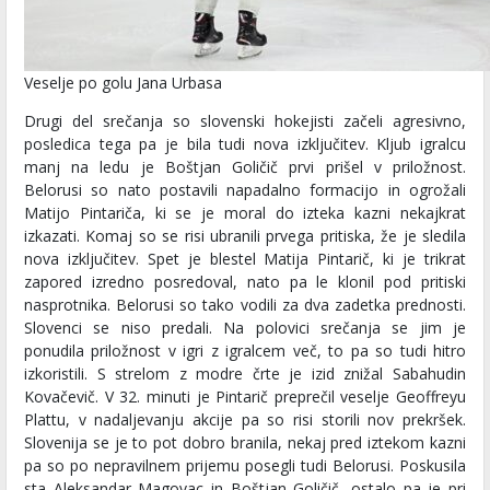
Veselje po golu Jana Urbasa
Drugi del srečanja so slovenski hokejisti začeli agresivno,
posledica tega pa je bila tudi nova izključitev. Kljub igralcu
manj na ledu je Boštjan Goličič prvi prišel v priložnost.
Belorusi so nato postavili napadalno formacijo in ogrožali
Matijo Pintariča, ki se je moral do izteka kazni nekajkrat
izkazati. Komaj so se risi ubranili prvega pritiska, že je sledila
nova izključitev. Spet je blestel Matija Pintarič, ki je trikrat
zapored izredno posredoval, nato pa le klonil pod pritiski
nasprotnika. Belorusi so tako vodili za dva zadetka prednosti.
Slovenci se niso predali. Na polovici srečanja se jim je
ponudila priložnost v igri z igralcem več, to pa so tudi hitro
izkoristili. S strelom z modre črte je izid znižal Sabahudin
Kovačevič. V 32. minuti je Pintarič preprečil veselje Geoffreyu
Plattu, v nadaljevanju akcije pa so risi storili nov prekršek.
Slovenija se je to pot dobro branila, nekaj pred iztekom kazni
pa so po nepravilnem prijemu posegli tudi Belorusi. Poskusila
sta Aleksandar Magovac in Boštjan Goličič, ostalo pa je pri