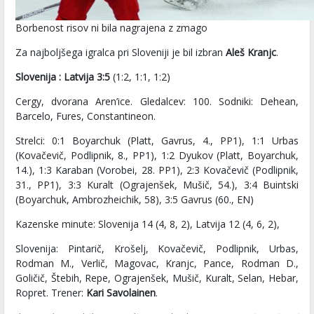
Borbenost risov ni bila nagrajena z zmago
Za najboljšega igralca pri Sloveniji je bil izbran
Aleš Kranjc
.
Slovenija : Latvija 3:5
(1:2, 1:1, 1:2)
Cergy, dvorana Aren’ice. Gledalcev: 100. Sodniki: Dehean,
Barcelo, Fures, Constantineon.
Strelci: 0:1 Boyarchuk (Platt, Gavrus, 4., PP1), 1:1 Urbas
(Kovačevič, Podlipnik, 8., PP1), 1:2 Dyukov (Platt, Boyarchuk,
14.), 1:3 Karaban (Vorobei, 28. PP1), 2:3 Kovačevič (Podlipnik,
31., PP1), 3:3 Kuralt (Ograjenšek, Mušič, 54.), 3:4 Buintski
(Boyarchuk, Ambrozheichik, 58), 3:5 Gavrus (60., EN)
Kazenske minute: Slovenija 14 (4, 8, 2), Latvija 12 (4, 6, 2),
Slovenija: Pintarič, Krošelj, Kovačevič, Podlipnik, Urbas,
Rodman M., Verlič, Magovac, Kranjc, Pance, Rodman D.,
Goličič, Štebih, Repe, Ograjenšek, Mušič, Kuralt, Selan, Hebar,
Ropret. Trener:
Kari Savolainen
.