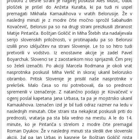
prodoru z desne strani je najprej poskusil Aleš Mušič, odbit
plošček je prišel do Anžeta Kuralta, ki pa tudi ni uspel
premagati Mikhaila Karnaukhova v vratih Belorusije. Že v
naslednji minuti je z modre črte močno sprožil Sabahudin
Kovačevič, Belorusi pa so na drugi strani preizkusili zbranost
Matije Pintariča. Boštjan Goličič in Miha Štebih sta nadaljevala
serijo slovenskih priložnosti, v protinapadu pa so Belorusi
izsilili prvo izključitev na strani Slovenije. Le to so hitro tudi
pretvorili v vodstvo. Iz enostavne akcije je zadel Pavel
Boyarchuk. Slovenci se z zaostankom niso sprijaznili. Čim prej
so želeli izenačiti. Po akciji Marcela Rodmana je okoli vrat
nasprotnika poskusil Miha Verlič in skoraj ukanil belorusko
obrambo. Pritisk Slovenije je prisilil naše nasprotnike v
prekršek. Malo časa so risi potrebovali, da so prednost
spremenili v izenačenje. Z natančno podajo je Kovačevič v
ogenj poslal kapetana Jana Urbasa, ta pa je mojstrsko ukanil
Karnaukhova. Izenačen izid je bil tudi odraz razmer na ledu v
naslednjih minutah. Obe strani sta nekajkrat poskusili priti do
prednosti, vratarja pa sta bila vedno na mestu. A le do 14.
minute, ko je Pintariča s strelom z modre črte premagal
Roman Dyukov. Že v naslednji minuti sta sledili dve slovenski
akciji, žal pa Jan Urbas in kasneje še Boštjan Goličič nista