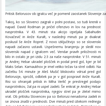
Pritisk Belorusov ob igralcu več je pomenil zaostanek Slovenije z
Takoj, ko so Slovenci zaigrali v polni postavi, so tudi krenili v
napad. David Rodman je pričel ofenzivo in lov na prednost
nasprotnika. V 43. minuti sta akcijo izpeljala Sabahudin
Kovačevič in Anže Kuralt, v naslednji minuti pa je dvakrat
poskusil še Anže Ropret. Z novo izključitvijo so se slovenski
napadi začasno ustavili. Uspešnemu branjenju je sledil nov
slovenski napad z igralcem več. Vendar pravih priložnosti ni
bilo in ostalo je pri izidu 2:3 za naše nasprotnike. V 51. minuti
je Andrej Hebar ukradel plošček in podal pred gol, kjer je bil
Maks Selan. Karnaukhov je imel veliko težav ta strel odbiti. Na
začetku 54. minute je Aleš Mušič bliskovito vdrsal pred gol
Belorusije, sprožil, odbitek pa je v gol pospravil Anže Kuralt.
Risi so ohranjali pritisk in Miha Verlič je prestregel podajo
nasprotnikov, žal pa ni uspel zadeti. Še enkrat je Andrej Hebar
ukradel plošček nasprotnika, njegov strel pa je zletel mimo
vrat. Ob pritisku Slovencev pa so Belorusi nenadoma zadeli in
se znova znašli v prednosti. Dve minuti pred iztekom rednega