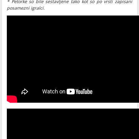
* Petorke so bile sestavljene tako kot so po vrsti zapisani
posamezni igralci.