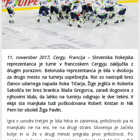
11. november 2017, Cergy, Francija
– Slovenska hokejska
reprezentanca je turnir v francoskem Cergyju zaključila z
drugim porazom. Beloruska reprezentanca je bila v dvoboju
za drugo mesto na turnirju uspešnejša. Risi so nastopili brez
članov udarnega napada Roka Tičarja, Žige Jegliča in Roberta
Saboliča ter brez branilca Blaža Gregorca, zaradi dogovora z
njihovimi klubi, da lahko na turnirju odigrajo le dve tekmi. V
ekipi sta manjkala tudi poškodovana Robert Kristan in Nik
Pem ter oboleli Žiga Pavlin.
Igra v uvodni tretjini je bila hitra in zanimiva, priložnosti pa ni
manjkalo ne na eni, ne na drugi strani. Slovenija je začela
bolje in si že v drugi minuti priigrala prvo priložnost. Po