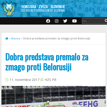
HOKEJSKA ZVEZA SLOVENIJE
ICE HOCKEY FEDERATION OF SLOVENIA
»
Novice
»
Dobra predstava premalo za zmago proti Belorusiji
Dobra predstava premalo za
zmago proti Belorusiji
11. novembra 2017
HZS PR