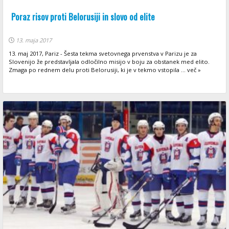
Poraz risov proti Belorusiji in slovo od elite
13. maja 2017
13. maj 2017, Pariz - Šesta tekma svetovnega prvenstva v Parizu je za
Slovenijo že predstavljala odločilno misijo v boju za obstanek med elito.
Zmaga po rednem delu proti Belorusiji, ki je v tekmo vstopila ... več »