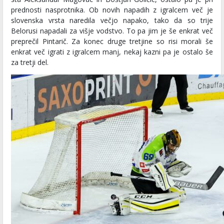
prednosti nasprotnika. Ob novih napadih z igralcem več je
slovenska vrsta naredila večjo napako, tako da so trije
Belorusi napadali za višje vodstvo. To pa jim je še enkrat več
preprečil Pintarič. Za konec druge tretjine so risi morali še
enkrat več igrati z igralcem manj, nekaj kazni pa je ostalo še
za tretji del.