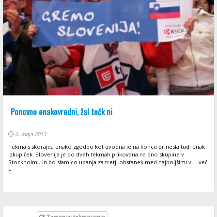
Ponovno enakovredni, žal točk ni
6. maja 2013
Tekma s skorajda enako zgodbo kot uvodna je na koncu prinesla tudi enak
izkupiček. Slovenija je po dveh tekmah prikovana na dno skupine v
Stockholmu in bo slamico upanja za tretji obstanek med najboljšimi v ... več
»