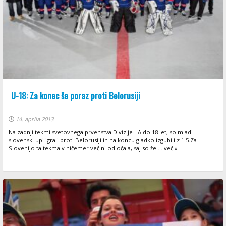
U-18: Za konec še poraz proti Belorusiji
14. aprila 2013
Na zadnji tekmi svetovnega prvenstva Divizije I-A do 18 let, so mladi
slovenski upi igrali proti Belorusiji in na koncu gladko izgubili z 1:5.Za
Slovenijo ta tekma v ničemer več ni odločala, saj so že ... več »