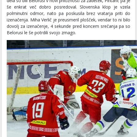
dela so bili Belorusi v novi priložnosti za zadetek, Pintarič pa je
še enkrat več dobro posredoval. Slovenska klop je vzela
polminutni odmor, nato pa poskusila brez vratarja priti do
izenačenja. Miha Verlič je preusmeril plošček, vendar to ni bilo
dovolj za izenačenje, 4 sekunde pred koncem srečanja pa so
Belorusi le še potrdili svojo zmago.