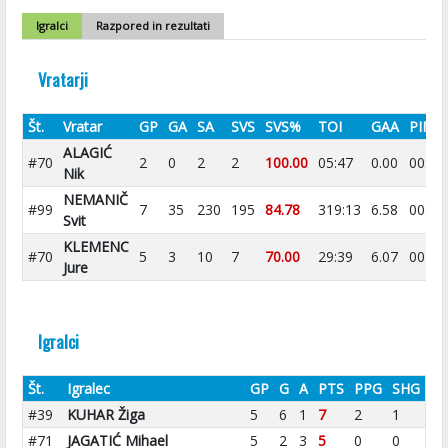
Igralci
Razpored in rezultati
Vratarji
Št.
Vratar
GP
GA
SA
SVS
SVS%
TOI
GAA
PIM
ALAGIĆ
#70
2
0
2
2
100.00
05:47
0.00
00:00
Nik
NEMANIČ
#99
7
35
230
195
84.78
319:13
6.58
00:00
Svit
KLEMENC
#70
5
3
10
7
70.00
29:39
6.07
00:00
Jure
Igralci
Št.
Igralec
GP
G
A
PTS
PPG
SHG
#39
KUHAR Žiga
5
6
1
7
2
1
#71
JAGATIĆ Mihael
5
2
3
5
0
0