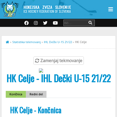
HOKEJSKA ZVEZA SLOVENIJE
ICE HOCKEY FEDERATION OF SLOVENIA
»
Statistika tekmovanj
»
IHL Dečki U-15 21/22
»
HK Celje
Zamenjaj tekmovanje
HK Celje - IHL Dečki U-15 21/22
Končnica
Redni del
HK Celje - Končnica