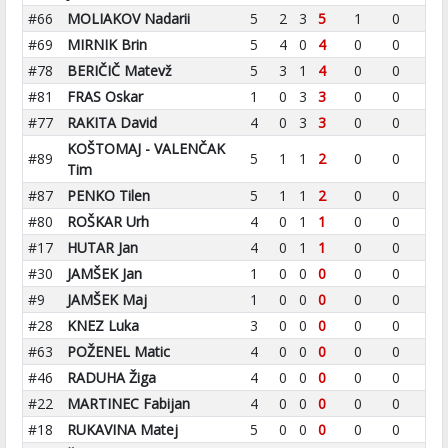
#66
MOLIAKOV Nadarii
5
2
3
5
1
0
#69
MIRNIK Brin
5
4
0
4
0
0
#78
BERIČIČ Matevž
5
3
1
4
0
0
#81
FRAS Oskar
1
0
3
3
0
0
#77
RAKITA David
4
0
3
3
0
0
KOŠTOMAJ - VALENČAK
#89
5
1
1
2
0
0
Tim
#87
PENKO Tilen
5
1
1
2
0
0
#80
ROŠKAR Urh
4
0
1
1
0
0
#17
HUTAR Jan
4
0
1
1
0
0
#30
JAMŠEK Jan
1
0
0
0
0
0
#9
JAMŠEK Maj
1
0
0
0
0
0
#28
KNEZ Luka
3
0
0
0
0
0
#63
POŽENEL Matic
4
0
0
0
0
0
#46
RADUHA Žiga
4
0
0
0
0
0
#22
MARTINEC Fabijan
4
0
0
0
0
0
#18
RUKAVINA Matej
5
0
0
0
0
0