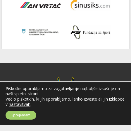
Piškotke uporabljamo za zagotavljanje najboljše izkušnje na
naši spletni strani.
Več o piškotkih, ki jih uporabljamo, lahko izveste ali jih izklopite
v
nastavitvah
.
Sprejemam