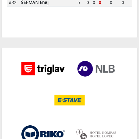
#32
ŠEFMAN Enej
5
0
0
0
0
0