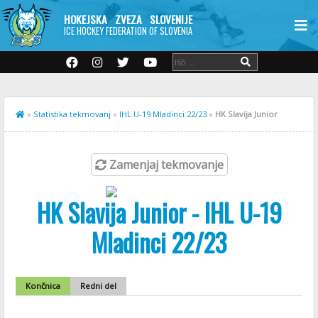
HOKEJSKA ZVEZA SLOVENIJE
ICE HOCKEY FEDERATION OF SLOVENIA
»
Statistika tekmovanj
»
IHL U-19 Mladinci 22/23
»
HK Slavija Junior
Zamenjaj tekmovanje
HK Slavija Junior - IHL U-19
Mladinci 22/23
Končnica
Redni del