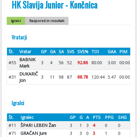
HK Slavija Junior - Končnica
Igralci
Razpored in rezultati
Vratarji
Št.
Vratar
GP
GA
SA
SVS
SVS%
TOI
GAA
PIM
BABNIK
#55
3
4
56
52
92.86
80:00
3.00
00:00
Mark
DUKARIČ
#31
3
11
98
87
88.78
120:44
5.47
00:00
Jon
Igralci
Št.
Igralec
GP
G
A
PTS
PPG
SHG
#11
ŠPARI LEBEN Žan
3
1
3
4
0
0
#71
GRAČAN Jure
3
3
0
3
1
0