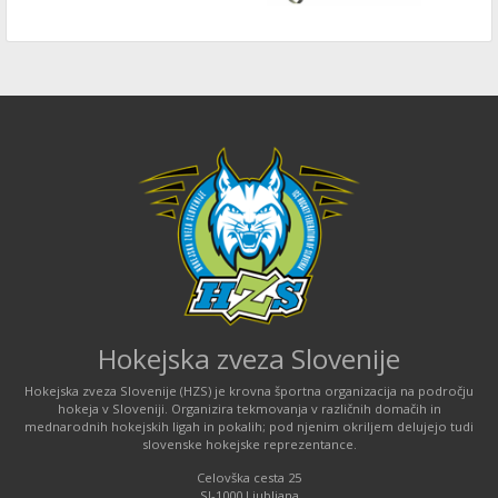
Hokejska zveza Slovenije
Hokejska zveza Slovenije (HZS) je krovna športna organizacija na področju
hokeja v Sloveniji. Organizira tekmovanja v različnih domačih in
mednarodnih hokejskih ligah in pokalih; pod njenim okriljem delujejo tudi
slovenske hokejske reprezentance.
Celovška cesta 25
SI-1000 Ljubljana