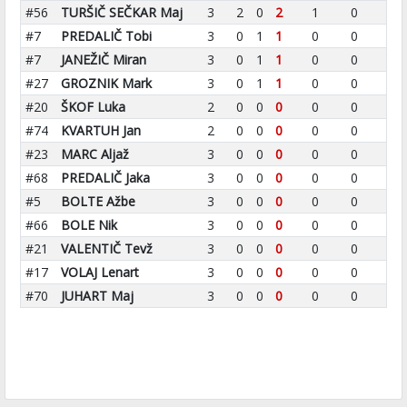
#56
TURŠIČ SEČKAR Maj
3
2
0
2
1
0
#7
PREDALIČ Tobi
3
0
1
1
0
0
#7
JANEŽIČ Miran
3
0
1
1
0
0
#27
GROZNIK Mark
3
0
1
1
0
0
#20
ŠKOF Luka
2
0
0
0
0
0
#74
KVARTUH Jan
2
0
0
0
0
0
#23
MARC Aljaž
3
0
0
0
0
0
#68
PREDALIČ Jaka
3
0
0
0
0
0
#5
BOLTE Ažbe
3
0
0
0
0
0
#66
BOLE Nik
3
0
0
0
0
0
#21
VALENTIČ Tevž
3
0
0
0
0
0
#17
VOLAJ Lenart
3
0
0
0
0
0
#70
JUHART Maj
3
0
0
0
0
0