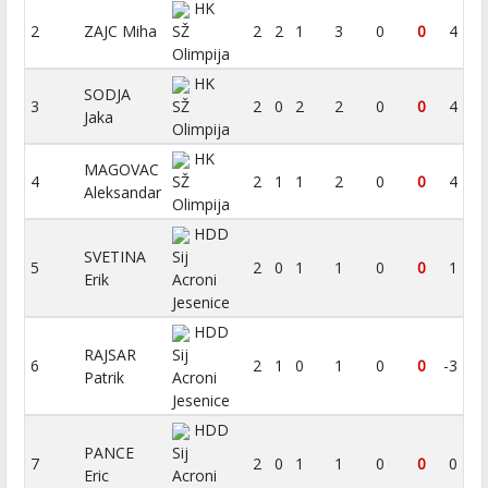
HK
2
ZAJC Miha
SŽ
2
2
1
3
0
0
4
Olimpija
HK
SODJA
3
SŽ
2
0
2
2
0
0
4
Jaka
Olimpija
HK
MAGOVAC
4
SŽ
2
1
1
2
0
0
4
Aleksandar
Olimpija
HDD
SVETINA
Sij
5
2
0
1
1
0
0
1
Erik
Acroni
Jesenice
HDD
RAJSAR
Sij
6
2
1
0
1
0
0
-3
Patrik
Acroni
Jesenice
HDD
PANCE
Sij
7
2
0
1
1
0
0
0
Eric
Acroni