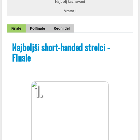
Najbolj kaznovani
Vratarji
Finale
Polfinale
Redni del
Najboljši short-handed strelci -
Finale
1.