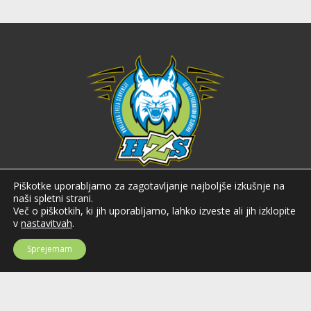
Hokejska zveza Slovenije
Piškotke uporabljamo za zagotavljanje najboljše izkušnje na
naši spletni strani.
Hokejska zveza Slovenije (HZS) je krovna športna organizacija na področju
Več o piškotkih, ki jih uporabljamo, lahko izveste ali jih izklopite
hokeja v Sloveniji. Organizira tekmovanja v različnih domačih in
v
nastavitvah
.
mednarodnih hokejskih ligah in pokalih; pod njenim okriljem delujejo tudi
slovenske hokejske reprezentance.
Sprejemam
Celovška cesta 25
SI-1000 Ljubljana
Tel: +386 51 270 500
E-mail:
hzs@hokejska-zveza.si