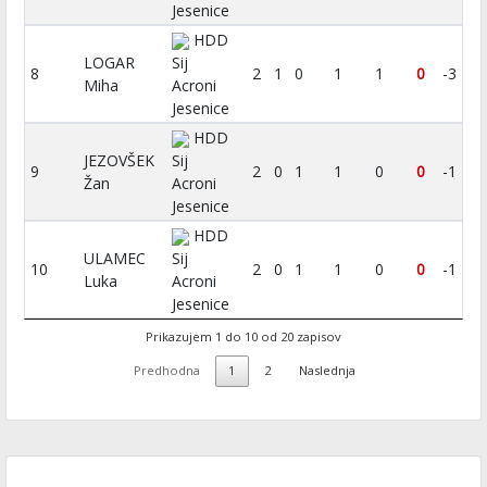
Jesenice
HDD
LOGAR
Sij
8
2
1
0
1
1
0
-3
Miha
Acroni
Jesenice
HDD
JEZOVŠEK
Sij
9
2
0
1
1
0
0
-1
Žan
Acroni
Jesenice
HDD
ULAMEC
Sij
10
2
0
1
1
0
0
-1
Luka
Acroni
Jesenice
Prikazujem 1 do 10 od 20 zapisov
Predhodna
1
2
Naslednja