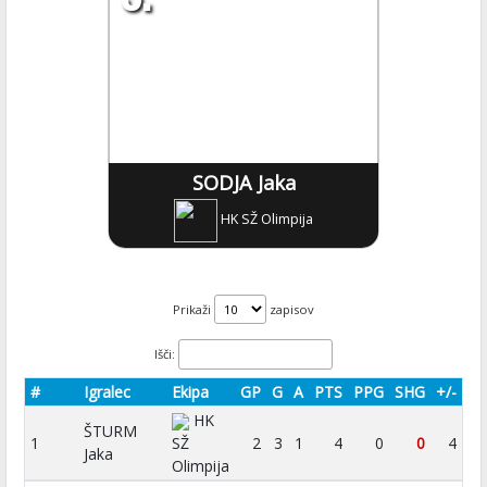
SODJA Jaka
HK SŽ Olimpija
Prikaži
zapisov
Išči:
#
Igralec
Ekipa
GP
G
A
PTS
PPG
SHG
+/-
HK
ŠTURM
1
SŽ
2
3
1
4
0
0
4
Jaka
Olimpija