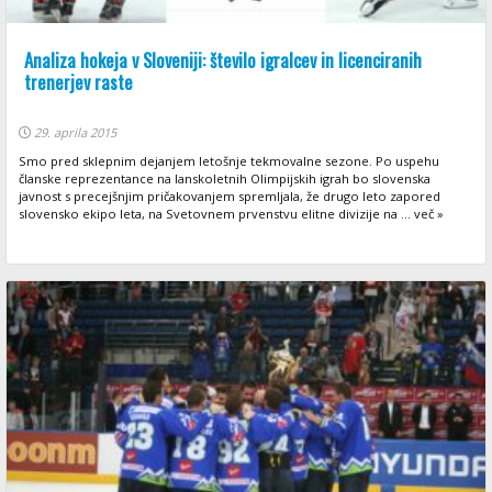
Analiza hokeja v Sloveniji: število igralcev in licenciranih
trenerjev raste
29. aprila 2015
Smo pred sklepnim dejanjem letošnje tekmovalne sezone. Po uspehu
članske reprezentance na lanskoletnih Olimpijskih igrah bo slovenska
javnost s precejšnjim pričakovanjem spremljala, že drugo leto zapored
slovensko ekipo leta, na Svetovnem prvenstvu elitne divizije na ... več »