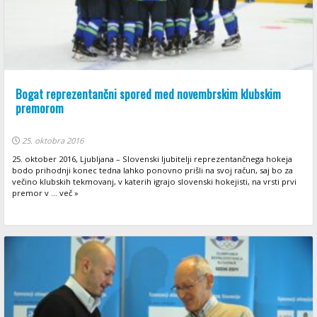
Bogat reprezentančni spored med novembrskim klubskim
premorom
25. oktobra 2016
25. oktober 2016, Ljubljana – Slovenski ljubitelji reprezentančnega hokeja
bodo prihodnji konec tedna lahko ponovno prišli na svoj račun, saj bo za
večino klubskih tekmovanj, v katerih igrajo slovenski hokejisti, na vrsti prvi
premor v ... več »