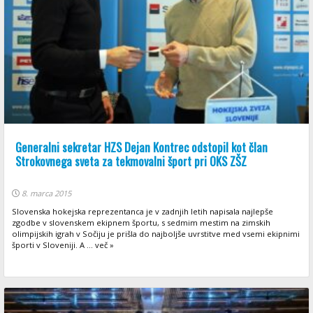
Generalni sekretar HZS Dejan Kontrec odstopil kot član
Strokovnega sveta za tekmovalni šport pri OKS ZŠZ
8. marca 2015
Slovenska hokejska reprezentanca je v zadnjih letih napisala najlepše
zgodbe v slovenskem ekipnem športu, s sedmim mestim na zimskih
olimpijskih igrah v Sočiju je prišla do najboljše uvrstitve med vsemi ekipnimi
športi v Sloveniji. A ... več »