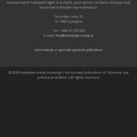
mednarodnih hokejskih ligah in pokalih; pod njenim okriljem delujejo tudi
slovenske hokejske reprezentance.
Celovška cesta 25
SI-1000 Ljubljana
Tel: +386 51 270 500
E-mail:
hzs@hokejska-zveza.si
Informacije o uporabi spletnih piškotkov
©2026 Hokejska zveza Slovenije / Ice hockey federation of Slovenia; vse
pravice pridržane / all rights reserved