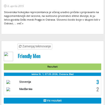
6. aprila 2015
Slovenska hokejska reprezentanca je včeraj uradno pričela s pripravami na
najpomembnejši del sezone, na svetovno prvenstvo elitne divizije, ki ju
letos gostita češki mesti Praga in Ostrava. Slovenci bodo boje v skupini bili v
Ostravi, ... več »
Zamenjaj tekmovanje
Friendly Men
Rezultati
tekma št. 1, 07.05.2026, Dvorana Bled
3
Slovenija
2
Madžarska
Vsi rezultati