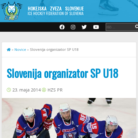
HOKEJSKA ZVEZA SLOVENIJE
ICE HOCKEY FEDERATION OF SLOVENIA
»
Novice
»
Slovenija organizator SP U18
Slovenija organizator SP U18
23. maja 2014
HZS PR