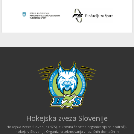
Hokejska zveza Slovenije
Hokejska zveza Slovenije (HZS) je krovna športna organizacija na področju
hokeja v Sloveniji. Organizira tekmovanja v različnih domačih in