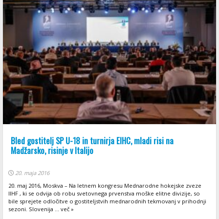
Bled gostitelj SP U-18 in turnirja EIHC, mladi risi na
Madžarsko, risinje v Italijo
20. maja 2016
20. maj 2016, Moskva – Na letnem kongresu Mednarodne hokejske zveze
IIHF , ki se odvija ob robu svetovnega prvenstva moške elitne divizije, so
bile sprejete odločitve o gostiteljstvih mednarodnih tekmovanj v prihodnji
sezoni. Slovenija ... več »