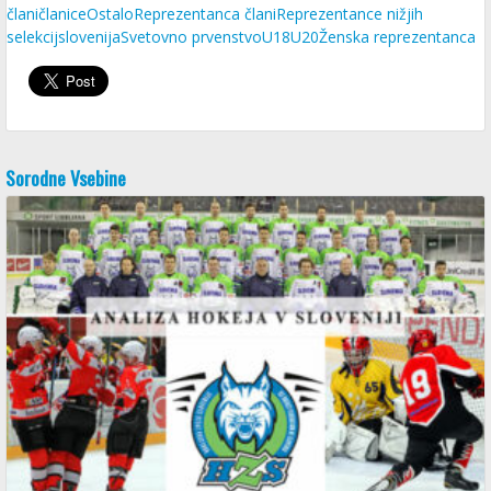
člani
članice
Ostalo
Reprezentanca člani
Reprezentance nižjih
selekcij
slovenija
Svetovno prvenstvo
U18
U20
Ženska reprezentanca
Sorodne Vsebine