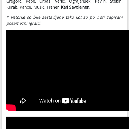
Gregorc, Repe, Urbas, Verlič, Ograjenšek, Pavlin, Štebih,
Kuralt, Pance, Mušič. Trener:
Kari Savolainen
.
* Petorke so bile sestavljene tako kot so po vrsti zapisani
posamezni igralci.