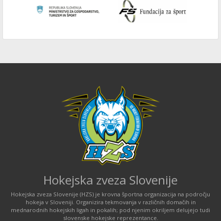
Hokejska zveza Slovenije
Hokejska zveza Slovenije (HZS) je krovna športna organizacija na področju
hokeja v Sloveniji. Organizira tekmovanja v različnih domačih in
mednarodnih hokejskih ligah in pokalih; pod njenim okriljem delujejo tudi
slovenske hokejske reprezentance.