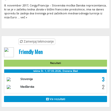
8. november 2017, Cergy/Francija – Slovenska moška članska reprezentanca,
ki se je v začetku tedna zbrala v bližini francoske prestolnice, ima na danes
sporedu še zadnja dva treninga pred začetkom mednarodnega turnirja iz
niza Euro ... več »
Zamenjaj tekmovanje
Friendly Men
Rezultati
tekma št. 1, 07.05.2026, Dvorana Bled
3
Slovenija
2
Madžarska
Vsi rezultati