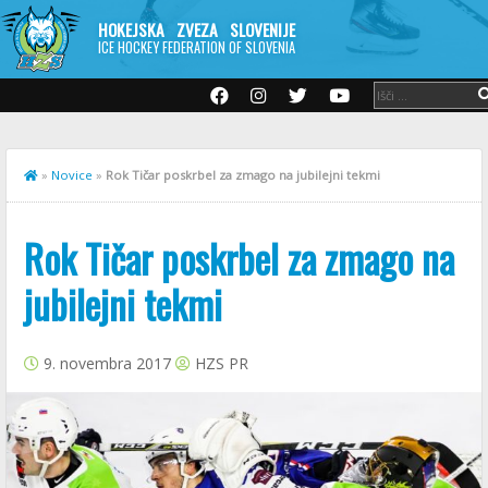
HOKEJSKA ZVEZA SLOVENIJE
ICE HOCKEY FEDERATION OF SLOVENIA
»
Novice
»
Rok Tičar poskrbel za zmago na jubilejni tekmi
Rok Tičar poskrbel za zmago na
jubilejni tekmi
9. novembra 2017
HZS PR