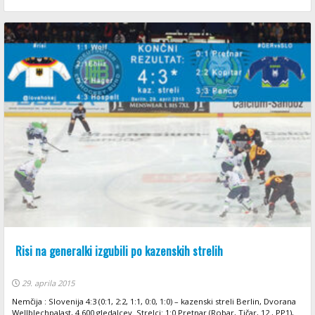
Risi na generalki izgubili po kazenskih strelih
29. aprila 2015
Nemčija : Slovenija 4:3 (0:1, 2:2, 1:1, 0:0, 1:0) – kazenski streli Berlin, Dvorana
Wellblechpalast, 4.600 gledalcev. Strelci: 1:0 Pretnar (Robar, Tičar, 12., PP1),