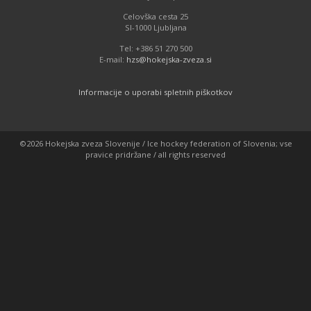
Celovška cesta 25
SI-1000 Ljubljana
Tel: +386 51 270 500
E-mail:
hzs@hokejska-zveza.si
Informacije o uporabi spletnih piškotkov
©2026 Hokejska zveza Slovenije / Ice hockey federation of Slovenia; vse
pravice pridržane / all rights reserved