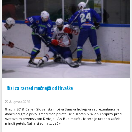
Risi za razred močnejši od Hrvaške
8. aprila 2018
8. april 2018, Celje - Slovenska moška članska hokejska reprezentanca je
danes odigrala prvo izmed treh prijateljskih srečanj v sklopu priprav pred
svetovnim prvenstvom Divizije I-A v Budimpešti, katere je uradno začela
minuli petek. Naši risi so na ... več »