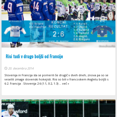
Risi tudi v drugo boljši od Francije
20. decembra 2014
Slovenija in Francija sta se pomerili še drugič v dveh dneh, znova pa so se
veselili zmage slovenski hokejisti. Risi so bili v francoskem Angletu boljši s
6:2. Francija : Slovenija 2:6 (1:1, 0:2, 1:3) ... več »