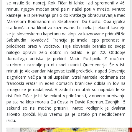
se vrstile še naprej. Rok Tičar bi lahko izid spremenil v 46.
minuti, njegov močan strel pa ni našel poti v mrežo. Minuto
kasneje je iz prerivanja prišlo do kratkega obračunavanja med
Marcelom Rodmanom in Stephanom Da Costo. Oba igralca
sta končala na klopi za kaznovane. Le nekaj sekund kasneje
se je slovenskemu kapetanu na klopi za kaznovane pridružil še
Sabahudin Kovačevič. Francija je imela lepo prednost in
priložnost preiti v vodstvo. Trije slovenski branilci so svojo
nalogo opravili zelo dobro in ostalo je pri 2:2. Obdobje
domačega pritiska je prekinil Matic Podlipnik. Z močnim
strelom z razdalje pa ni uspel ukaniti Quemenerja. Še v isti
minuti je Aleksandar Magovac izsilil prekršek, napad Slovenije
z igralcem več pa ni bil uspešen. Strel Marcela Rodmana sta
francoski vratar in eden domačih branilcev odbila in lov na
zmago se je nadaljeval. V zadnjih minutah so napadali le še
risi. Rok Tičar je bil še enkrat v priložnosti, v novem prerivanju
pa sta na klop morala Da Costa in David Rodman. Zadnjih 15
sekund so risi močno pritisnili, Matic Podlipnik je dvakrat
silovito sprožil, kljub vsemu pa je ostalo pri neodločenem
izidu.