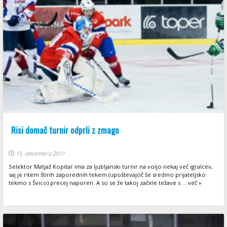
Risi domač turnir odprli z zmago
15. decembra 2011
Selektor Matjaž Kopitar ima za ljubljanski turnir na voljo nekaj več igralcev,
saj je ritem štirih zaporednih tekem (upoštevajoč še sredino prijateljsko
tekmo s Švico) precej naporen. A so se že takoj začele težave s ... več »