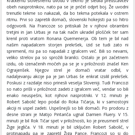
Kratkemu slovesnemu uvodu v tekmo je sledila predstavitev
obeh nasprotnikov, nato pa se je pričel odprt boj. Že uvodni
trenutki tekme so nakazali, da bo tekma potekala v ostrem
ritmu. Prvi so zapretili domači, slovenski hokejisti pa so hitro
odgovorili. Na Francoze so pritiskali že v njihovi obrambni
tretjini in Jan Urbas je na tak način ukradel plošček ter sam
krenil proti vratom Ronana Quemenerja. Ob tem je bil nad
našim napadalcem storjen prekršek, izid se tudi zato ni
spremenil, risi pa so napadali z igralcem več. Bili so nevarni,
veliko strelov pa so sprožili branilci. Ostalo je pri začetnem
izidu, ob izenačenih močeh pa se je v priložnosti znašel Ken
Ograjenšek. Njegov strel je domači vratar odbil, v
nadaljevanju akcije pa je Jan Urbas še enkrat izsilil prekršek.
Poskusi z razdalje niso prinesli veselja Sloveniji. Tudi Francozi
so nato prišli v priložnost zadeti z igralcem več, vendar so bili
enako neuspešni, kot njihovi nasprotniki. V 12. minuti je
Robert Sabolič lepo podal do Roka Tičarja, ki v samostojni
akciji ni uspel zadeti. Uspešnejši so bili domači. Po prodoru z
desne strani je Matijo Pintariča ugnal Damien Fluery. V 15.
minuti je bil Rok Tičar spet v priložnosti, ko je preusmeril strel
Žige Jegliča. V 18. minuti je bil izključen Robert Sabolič, v
protinapadu pa je zapretil Žiga Pance. Francozi so si do