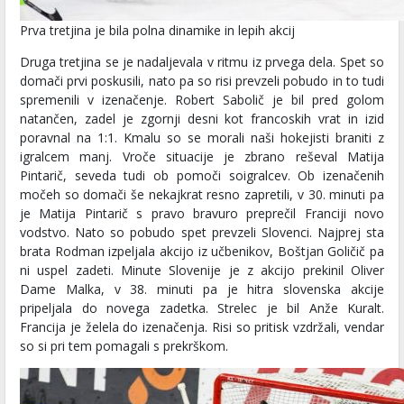
Prva tretjina je bila polna dinamike in lepih akcij
Druga tretjina se je nadaljevala v ritmu iz prvega dela. Spet so
domači prvi poskusili, nato pa so risi prevzeli pobudo in to tudi
spremenili v izenačenje. Robert Sabolič je bil pred golom
natančen, zadel je zgornji desni kot francoskih vrat in izid
poravnal na 1:1. Kmalu so se morali naši hokejisti braniti z
igralcem manj. Vroče situacije je zbrano reševal Matija
Pintarič, seveda tudi ob pomoči soigralcev. Ob izenačenih
močeh so domači še nekajkrat resno zapretili, v 30. minuti pa
je Matija Pintarič s pravo bravuro preprečil Franciji novo
vodstvo. Nato so pobudo spet prevzeli Slovenci. Najprej sta
brata Rodman izpeljala akcijo iz učbenikov, Boštjan Goličič pa
ni uspel zadeti. Minute Slovenije je z akcijo prekinil Oliver
Dame Malka, v 38. minuti pa je hitra slovenska akcije
pripeljala do novega zadetka. Strelec je bil Anže Kuralt.
Francija je želela do izenačenja. Risi so pritisk vzdržali, vendar
so si pri tem pomagali s prekrškom.