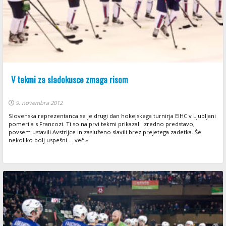
V tekmi za sladokusce zmaga risom
9. novembra 2012
Slovenska reprezentanca se je drugi dan hokejskega turnirja EIHC v Ljubljani
pomerila s Francozi. Ti so na prvi tekmi prikazali izredno predstavo,
povsem ustavili Avstrijce in zasluženo slavili brez prejetega zadetka. Še
nekoliko bolj uspešni ... več »