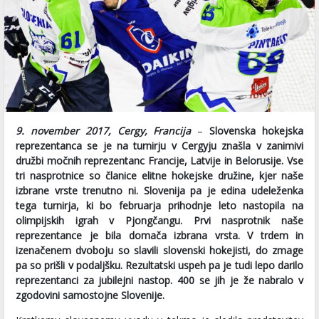
9. november 2017, Cergy, Francija
–
Slovenska hokejska
reprezentanca se je na turnirju v Cergyju znašla v zanimivi
družbi močnih reprezentanc Francije, Latvije in Belorusije. Vse
tri nasprotnice so članice elitne hokejske družine, kjer naše
izbrane vrste trenutno ni. Slovenija pa je edina udeleženka
tega turnirja, ki bo februarja prihodnje leto nastopila na
olimpijskih igrah v Pjongčangu. Prvi nasprotnik naše
reprezentance je bila domača izbrana vrsta. V trdem in
izenačenem dvoboju so slavili slovenski hokejisti, do zmage
pa so prišli v podaljšku. Rezultatski uspeh pa je tudi lepo darilo
reprezentanci za jubilejni nastop. 400 se jih je že nabralo v
zgodovini samostojne Slovenije.