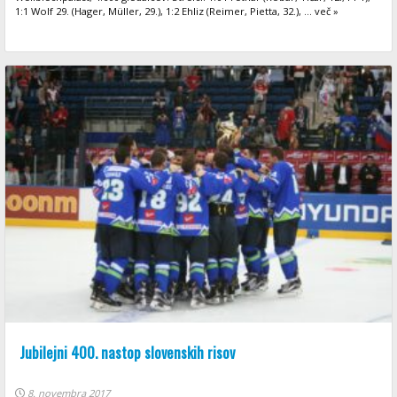
1:1 Wolf 29. (Hager, Müller, 29.), 1:2 Ehliz (Reimer, Pietta, 32.), ... več »
Jubilejni 400. nastop slovenskih risov
8. novembra 2017